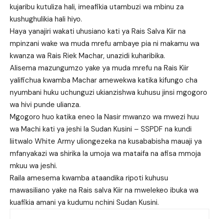
kujaribu kutuliza hali, imeafikia utambuzi wa mbinu za
kushughulikia hali hiyo.
Haya yanajiri wakati uhusiano kati ya Rais Salva Kiir na
mpinzani wake wa muda mrefu ambaye pia ni makamu wa
kwanza wa Rais Riek Machar, unazidi kuharibika.
Alisema mazungumzo yake ya muda mrefu na Rais Kiir
yalifichua kwamba Machar amewekwa katika kifungo cha
nyumbani huku uchunguzi ukianzishwa kuhusu jinsi mgogoro
wa hivi punde ulianza.
Mgogoro huo katika eneo la Nasir mwanzo wa mwezi huu
wa Machi kati ya jeshi la Sudan Kusini – SSPDF na kundi
liitwalo White Army uliongezeka na kusababisha mauaji ya
mfanyakazi wa shirika la umoja wa mataifa na afisa mmoja
mkuu wa jeshi.
Raila amesema kwamba ataandika ripoti kuhusu
mawasiliano yake na Rais salva Kiir na mwelekeo ibuka wa
kuafikia amani ya kudumu nchini Sudan Kusini.