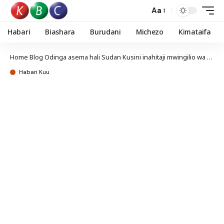
Aa
Habari
Biashara
Burudani
Michezo
Kimataifa
Home
Blog
Odinga asema hali Sudan Kusini inahitaji mwingilio wa haraka wa kimataifa
Habari Kuu