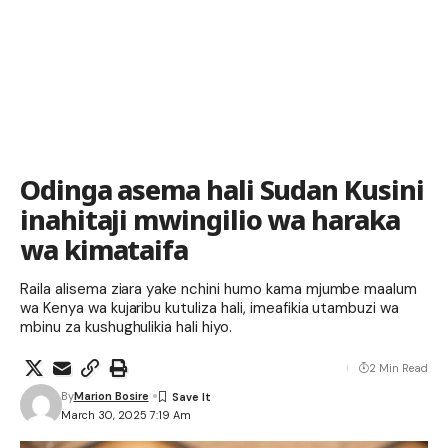
Odinga asema hali Sudan Kusini
inahitaji mwingilio wa haraka
wa kimataifa
Raila alisema ziara yake nchini humo kama mjumbe maalum
wa Kenya wa kujaribu kutuliza hali, imeafikia utambuzi wa
mbinu za kushughulikia hali hiyo.
2 Min Read
By
Marion Bosire
March 30, 2025 7:19 Am