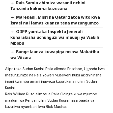
Rais Samia ahimiza wasanii nchini
Tanzania kukoma kuzozana
Marekani, Misri na Qatar zatoa wito kwa
Israel na Hamas kuanza tena mazungumzo
ODPP yamtaka Inspekta Jenerali
kuharakisha uchunguzi wa mauaji ya Wakili
Mbobu
Bunge laanza kuwapiga msasa Makatibu
wa Wizara
Alipotoka Sudan Kusini, Raila alienda Entebbe, Uganda kwa
mazungumzo na Rais Yoweri Museveni huku akidhihirisha
imani kwamba amani inaweza kupatikana nchini Sudan
Kusini.
Rais William Ruto alimteua Raila Odinga kuwa mjumbe
maalum wa Kenya nchini Sudan Kusini hasa baada ya
kuzuiliwa nyumbani kwa Riek Machar.