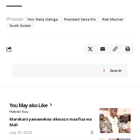
TAGGED:
Hon. Raila Odinga
President Salva Kiir
Riek Machar
South Sudan
Search
You May also Like
Habari Kuu
Marekani yawawekea vikwazo maafisa wa
Mali
July 25, 2023