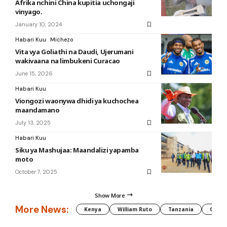
Afrika nchini China kupitia uchongaji
vinyago.
January 10, 2024
Habari Kuu
Michezo
Vita vya Goliathi na Daudi, Ujerumani
wakivaana na limbukeni Curacao
June 15, 2026
Habari Kuu
Viongozi waonywa dhidi ya kuchochea
maandamano
July 13, 2025
Habari Kuu
Siku ya Mashujaa: Maandalizi yapamba
moto
October 7, 2025
Show More
More News:
Kenya
William Ruto
Tanzania
CAF