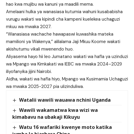
hao kwa mujibu wa kanuni ya maadili mema.
Amelaani hulka ya wanasiasa kutumia wahuni kusababisha
vurugu wakati wa kipindi cha kampeni kuelekea uchaguzi
mkuu wa mwaka 2027.
“Wanasiasa wachache hawapaswi kuwashika mateka
mamilioni ya Wakenya,” alilalama Jaji Mkuu Koome wakati
akishutumu vikali mwenendo huo.
Aliyasema hayo hii leo Jumatano wakati wa hafla ya uzinduzi
wa Mpango wa Kimkakati wa IEBC wa mwaka 2024–2029
iliyofanyika jijini Nairobi.
Aidha, wakati wa hafla hiyo, Mpango wa Kusimamia Uchaguzi
wa mwaka 2025-2027 pia ulizinduliwa.
Watalii wawili wauawa nchini Uganda
Wawili wakamatwa kwa wizi wa
kimabavu na ubakaji Kikuyu
Watu 16 wafariki kwenye moto katika