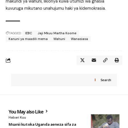
makundi ya wahuni, likionya kuwa utumizi wa ghasia
kuvuruga mikutano unahujumu haki ya kidemokrasia.
TAGGED:
IEBC
Jaji Mkuu Martha Koome
Kanuni ya maadili mema
Wahuni
Wanasiasa
Search
You May also Like
Habari Kuu
Msanii kutoka Uganda aeneza sifa za