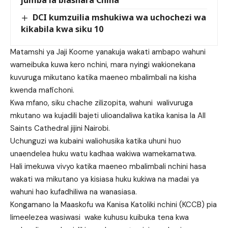
jumba la biashara China
DCI kumzuilia mshukiwa wa uchochezi wa
kikabila kwa siku 10
Matamshi ya Jaji Koome yanakuja wakati ambapo wahuni
wameibuka kuwa kero nchini, mara nyingi wakionekana
kuvuruga mikutano katika maeneo mbalimbali na kisha
kwenda mafichoni.
Kwa mfano, siku chache zilizopita, wahuni walivuruga
mkutano wa kujadili bajeti ulioandaliwa katika kanisa la All
Saints Cathedral jijini Nairobi.
Uchunguzi wa kubaini waliohusika katika uhuni huo
unaendelea huku watu kadhaa wakiwa wamekamatwa.
Hali imekuwa vivyo katika maeneo mbalimbali nchini hasa
wakati wa mikutano ya kisiasa huku kukiwa na madai ya
wahuni hao kufadhiliwa na wanasiasa.
Kongamano la Maaskofu wa Kanisa Katoliki nchini (KCCB) pia
limeelezea wasiwasi wake kuhusu kuibuka tena kwa