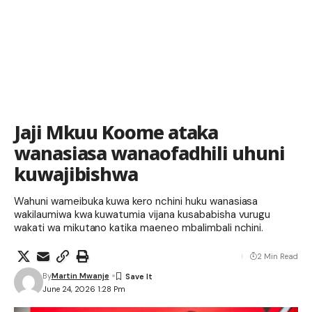
Jaji Mkuu Koome ataka
wanasiasa wanaofadhili uhuni
kuwajibishwa
Wahuni wameibuka kuwa kero nchini huku wanasiasa
wakilaumiwa kwa kuwatumia vijana kusababisha vurugu
wakati wa mikutano katika maeneo mbalimbali nchini.
2 Min Read
By
Martin Mwanje
June 24, 2026 1:28 Pm