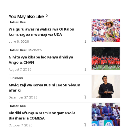
You May also Like
Habari Kuu
Waiguru awasihi wakazi wa Ol Kalou
kumchagua mwaniaji wa UDA
June 6, 2026
Habari Kuu
Michezo
Ni vita vya kibabe leo Kenya dhidi ya
Angola, CHAN
August 7, 2025
Burudani
Mwigizaji wa Korea Kusini Lee Sun-kyun
afariki
December 27, 2023
Habari Kuu
Kindiki afungua rasmi Kongamano la
Biashara la COMESA
October 7, 2025