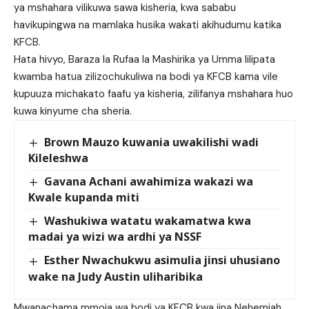
ya mshahara vilikuwa sawa kisheria, kwa sababu
havikupingwa na mamlaka husika wakati akihudumu katika
KFCB.
Hata hivyo, Baraza la Rufaa la Mashirika ya Umma lilipata
kwamba hatua zilizochukuliwa na bodi ya KFCB kama vile
kupuuza michakato faafu ya kisheria, zilifanya mshahara huo
kuwa kinyume cha sheria.
Brown Mauzo kuwania uwakilishi wadi
Kileleshwa
Gavana Achani awahimiza wakazi wa
Kwale kupanda miti
Washukiwa watatu wakamatwa kwa
madai ya wizi wa ardhi ya NSSF
Esther Nwachukwu asimulia jinsi uhusiano
wake na Judy Austin uliharibika
Mwanachama mmoja wa bodi ya KFCB kwa jina Nehemiah