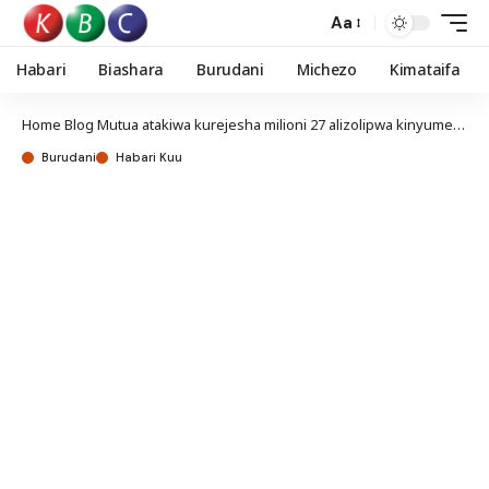
Aa
Habari
Biashara
Burudani
Michezo
Kimataifa
Home
Blog
Mutua atakiwa kurejesha milioni 27 alizolipwa kinyume cha sheria
Burudani
Habari Kuu