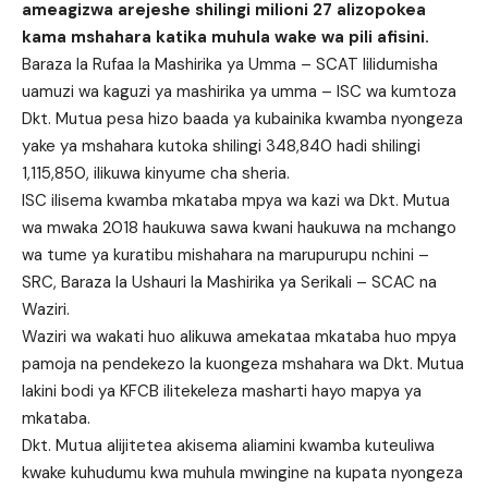
ameagizwa arejeshe shilingi milioni 27 alizopokea
kama mshahara katika muhula wake wa pili afisini.
Baraza la Rufaa la Mashirika ya Umma – SCAT lilidumisha
uamuzi wa kaguzi ya mashirika ya umma – ISC wa kumtoza
Dkt. Mutua pesa hizo baada ya kubainika kwamba nyongeza
yake ya mshahara kutoka shilingi 348,840 hadi shilingi
1,115,850, ilikuwa kinyume cha sheria.
ISC ilisema kwamba mkataba mpya wa kazi wa Dkt. Mutua
wa mwaka 2018 haukuwa sawa kwani haukuwa na mchango
wa tume ya kuratibu mishahara na marupurupu nchini –
SRC, Baraza la Ushauri la Mashirika ya Serikali – SCAC na
Waziri.
Waziri wa wakati huo alikuwa amekataa mkataba huo mpya
pamoja na pendekezo la kuongeza mshahara wa Dkt. Mutua
lakini bodi ya KFCB ilitekeleza masharti hayo mapya ya
mkataba.
Dkt. Mutua alijitetea akisema aliamini kwamba kuteuliwa
kwake kuhudumu kwa muhula mwingine na kupata nyongeza