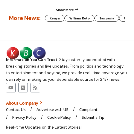
Show More
More News:
Kenya
William Ruto
Tanzania
CAF
Information You Can Trust:
Stay instantly connected with
breaking stories and live updates. From politics and technology
to entertainment and beyond, we provide real-time coverage you
can rely on, making us your dependable source for 24/7 news.
About Company
Contact Us
Advertise with US
Complaint
Privacy Policy
Cookie Policy
Submit a Tip
Real-time Updates on the Latest Stories!