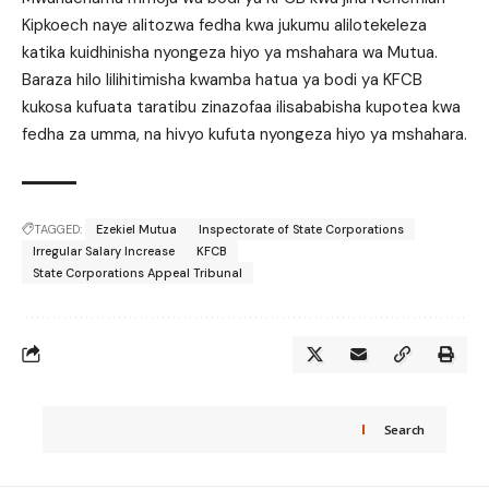
Kipkoech naye alitozwa fedha kwa jukumu alilotekeleza
katika kuidhinisha nyongeza hiyo ya mshahara wa Mutua.
Baraza hilo lilihitimisha kwamba hatua ya bodi ya KFCB
kukosa kufuata taratibu zinazofaa ilisababisha kupotea kwa
fedha za umma, na hivyo kufuta nyongeza hiyo ya mshahara.
TAGGED:
Ezekiel Mutua
Inspectorate of State Corporations
Irregular Salary Increase
KFCB
State Corporations Appeal Tribunal
Search