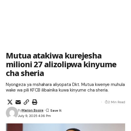
Mutua atakiwa kurejesha
milioni 27 alizolipwa kinyume
cha sheria
Nyongeza ya mshahara aliyopata Dkt. Mutua kwenye muhula
wake wa pili KFCB ilibainika kuwa kinyume cha sheria.
2 Min Read
By
Marion Bosire
July 9, 2025 4:36 Pm