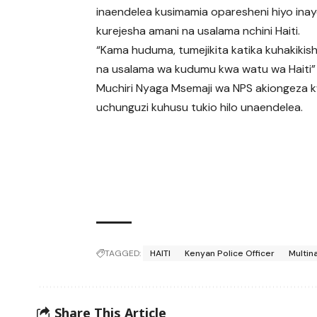
inaendelea kusimamia oparesheni hiyo ina
kurejesha amani na usalama nchini Haiti.
“Kama huduma, tumejikita katika kuhakikis
na usalama wa kudumu kwa watu wa Haiti”
Muchiri Nyaga Msemaji wa NPS akiongeza
uchunguzi kuhusu tukio hilo unaendelea.
TAGGED:
HAITI
Kenyan Police Officer
Multin
Share This Article