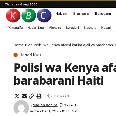
Thursday, 6 Aug 2026
Habari
Biashara
Burudani
Kimataifa
Habari Kuu
Michezo
Burudani
Biashara
Habari
Home
Blog
Polisi wa Kenya afariki katika ajali ya barabarani 
Habari Kuu
Polisi wa Kenya afa
barabarani Haiti
2 Min Read
By
Marion Bosire
September 1, 2025 10:38 Am