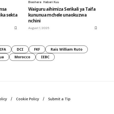
Biashara
Habari Kuu
ansa
Waiguru aihimiza Serikali ya Taifa
ika sekta
kununua mchele unaokuzwa
nchini
August 1, 2025
FIFA
DCI
FKF
Rais William Ruto
ua
Morocco
IEBC
olicy
Cookie Policy
Submit a Tip