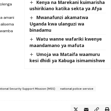
Kenya na Marekani kuimarisha
yolenga
ushirikiano katika sekta ya Afya
Mwanafunzi akamatwa
ha amani
Uganda kwa ulanguzi wa
 alisema
binadamu
 kwamba
Watu wanne wafariki kwenye
maandamano ya mafuta
Umoja wa Mataifa waamuru
kesi dhidi ya Kabuga isimamishwe
ational Security Support Mission (MSS)
national police service