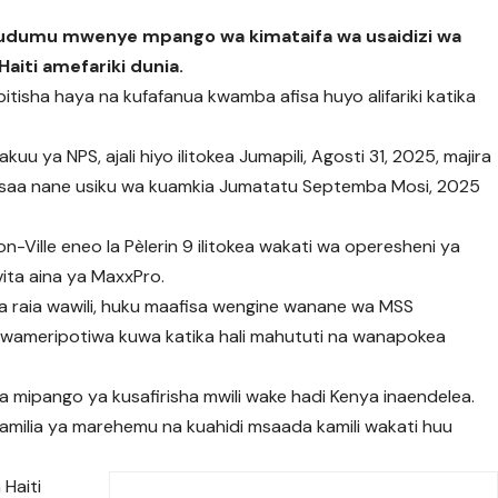
hudumu mwenye mpango wa kimataifa wa usaidizi wa
aiti amefariki dunia.
bitisha haya na kufafanua kwamba afisa huyo alifariki katika
u ya NPS, ajali hiyo ilitokea Jumapili, Agosti 31, 2025, majira
 na saa nane usiku wa kuamkia Jumatatu Septemba Mosi, 2025
on-Ville eneo la Pèlerin 9 ilitokea wakati wa operesheni ya
vita aina ya MaxxPro.
 na raia wawili, huku maafisa wengine wanane wa MSS
a wameripotiwa kuwa katika hali mahututi na wanapokea
 mipango ya kusafirisha mwili wake hadi Kenya inaendelea.
amilia ya marehemu na kuahidi msaada kamili wakati huu
 Haiti