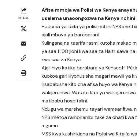
Afisa mmoja wa Polisi wa Kenya anaye
usalama unaoongozwa na Kenya nchini H
SHARE
Huduma ya taifa ya polisi nchini NPS imethi
ajali mbaya ya barabarani.
Kulingana na taarifa rasmi kutoka makao maku
ya saa 11:00 jioni kwa saa za Haiti, sawa
kwa saa za Kenya.
Ajali hiyo katika barabara ya Kenscoff-Péti
kuokoa gari iliyohusisha magari mawili ya ki
Ilisababisha kifo cha afisa huyo wa Kenya
wakijeruhiwa. Watatu kati ya waliojeruhiw
matibabu hospitalini.
Ndugu wa marehemu tayari wamearifiwa, na
NPS imetoa rambirambi zake za dhati kwa f
mgumu.
MSS kwa kushirikiana na Polisi wa Kitaifa wa