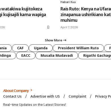
Habari Kuu
 watakiwa kujitokeza
Rais Ruto: Kenya na Ufar
i kujisajili kama wapiga
zinapanua ushirikiano kat
muhimu
2026
April 7, 2026
Show More
ania
CAF
Uganda
President William Ruto
Odinga
EACC
Musalia Mudavadi
Rigathi Gachag
About Company
Contact Us
Advertise with US
Complaint
Privacy P
Real-time Updates on the Latest Stories!