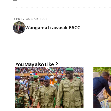
PREVIOUS ARTICLE
Wangamati awasili EACC
You May also Like