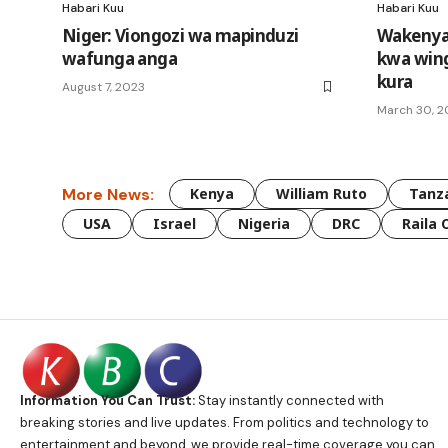
Habari Kuu
Habari Kuu
Niger: Viongozi wa mapinduzi
Wakenya
wafunga anga
kwa wing
kura
August 7, 2023
March 30, 
More News:
Kenya
William Ruto
Tanz
USA
Israel
Nigeria
DRC
Raila 
Information You Can Trust:
Stay instantly connected with
breaking stories and live updates. From politics and technology to
entertainment and beyond, we provide real-time coverage you can