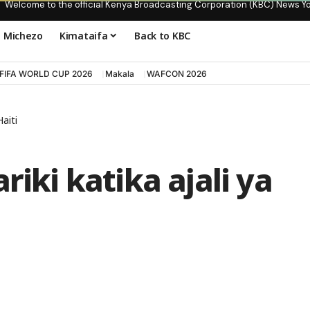
Welcome to the official Kenya Broadcasting Corporation (KBC) News Y
Michezo
Kimataifa
Back to KBC
FIFA WORLD CUP 2026
Makala
WAFCON 2026
Haiti
riki katika ajali ya