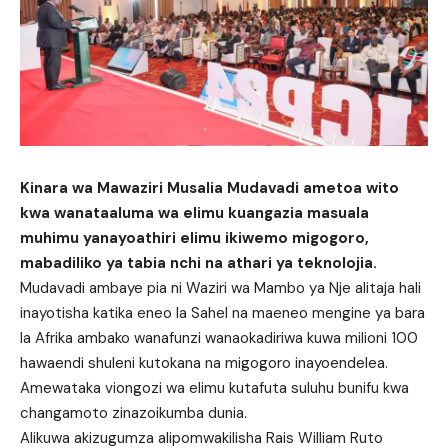
Kinara wa Mawaziri Musalia Mudavadi ametoa wito
kwa wanataaluma wa elimu kuangazia masuala
muhimu yanayoathiri elimu ikiwemo migogoro,
mabadiliko ya tabia nchi na athari ya teknolojia.
Mudavadi ambaye pia ni Waziri wa Mambo ya Nje alitaja hali
inayotisha katika eneo la Sahel na maeneo mengine ya bara
la Afrika ambako wanafunzi wanaokadiriwa kuwa milioni 100
hawaendi shuleni kutokana na migogoro inayoendelea.
Amewataka viongozi wa elimu kutafuta suluhu bunifu kwa
changamoto zinazoikumba dunia.
Alikuwa akizugumza alipomwakilisha Rais William Ruto