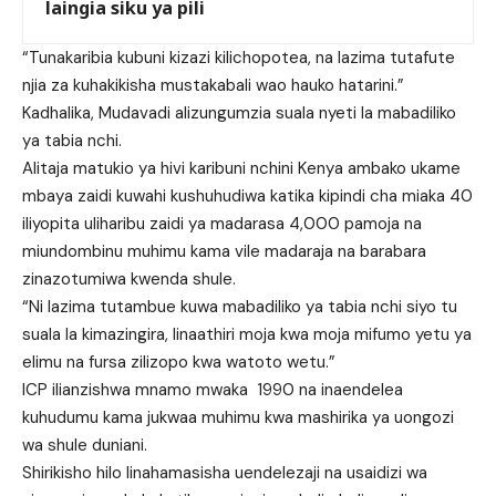
laingia siku ya pili
“Tunakaribia kubuni kizazi kilichopotea, na lazima tutafute
njia za kuhakikisha mustakabali wao hauko hatarini.”
Kadhalika, Mudavadi alizungumzia suala nyeti la mabadiliko
ya tabia nchi.
Alitaja matukio ya hivi karibuni nchini Kenya ambako ukame
mbaya zaidi kuwahi kushuhudiwa katika kipindi cha miaka 40
iliyopita uliharibu zaidi ya madarasa 4,000 pamoja na
miundombinu muhimu kama vile madaraja na barabara
zinazotumiwa kwenda shule.
“Ni lazima tutambue kuwa mabadiliko ya tabia nchi siyo tu
suala la kimazingira, linaathiri moja kwa moja mifumo yetu ya
elimu na fursa zilizopo kwa watoto wetu.”
ICP ilianzishwa mnamo mwaka 1990 na inaendelea
kuhudumu kama jukwaa muhimu kwa mashirika ya uongozi
wa shule duniani.
Shirikisho hilo linahamasisha uendelezaji na usaidizi wa