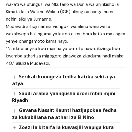
wakati wa ufunguzi wa Mkutano wa Dunia wa Shirikisho la
Kimataifa la Walimu Wakuu (ICP) uliong’oa nanga humu
nchini siku ya Jumanne.
Mudavadi alihoji namna viongozi wa elimu wanaweza
wakakwepa hali ngumu ya kutoa elimu bora katika mazingira
yenye changamoto kama hayo.
“Nini kitafanyika kwa maisha ya watoto hawa, ikizingatiwa
kwamba athari za migogoro zinaweza zikadumu hadi miaka
40,” aliuliza Mudavadi.
Serikali kuongeza fedha katika sekta ya
afya
Saudi Arabia yaangusha droni mbili mjini
Riyadh
Gavana Nassir: Kaunti hazijapokea fedha
za kukabiliana na athari za El Nino
Zoezi la kitaifa la kuwasjili wapiga kura