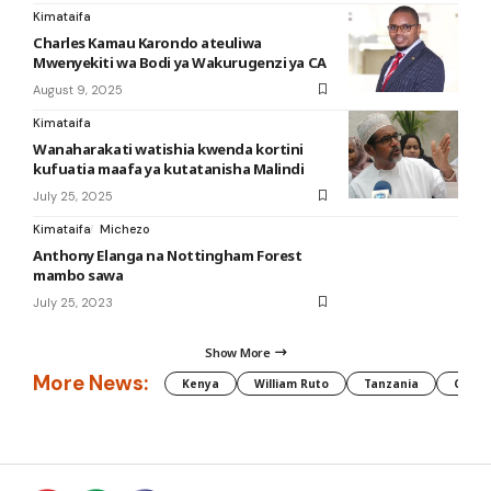
Kimataifa
Charles Kamau Karondo ateuliwa
Mwenyekiti wa Bodi ya Wakurugenzi ya CA
August 9, 2025
Kimataifa
Wanaharakati watishia kwenda kortini
kufuatia maafa ya kutatanisha Malindi
July 25, 2025
Kimataifa
Michezo
Anthony Elanga na Nottingham Forest
mambo sawa
July 25, 2023
Show More
More News:
Kenya
William Ruto
Tanzania
CAF