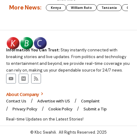
More News:
Kenya
William Ruto
Tanzania
CAF
Information You Can Trust:
Stay instantly connected with
breaking stories and live updates. From politics and technology
to entertainment and beyond, we provide real-time coverage you
can rely on, making us your dependable source for 24/7 news.
About Company
Contact Us
Advertise with US
Complaint
Privacy Policy
Cookie Policy
Submit a Tip
Real-time Updates on the Latest Stories!
© Kbc Swahili. All Rights Reserved. 2025