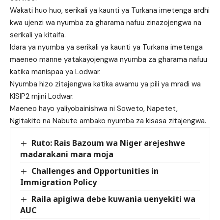
Wakati huo huo, serikali ya kaunti ya Turkana imetenga ardhi
kwa ujenzi wa nyumba za gharama nafuu zinazojengwa na
serikali ya kitaifa.
Idara ya nyumba ya serikali ya kaunti ya Turkana imetenga
maeneo manne yatakayojengwa nyumba za gharama nafuu
katika manispaa ya Lodwar.
Nyumba hizo zitajengwa katika awamu ya pili ya mradi wa
KISIP2 mjini Lodwar.
Maeneo hayo yaliyobainishwa ni Soweto, Napetet,
Ngitakito na Nabute ambako nyumba za kisasa zitajengwa.
Ruto: Rais Bazoum wa Niger arejeshwe
madarakani mara moja
Challenges and Opportunities in
Immigration Policy
Raila apigiwa debe kuwania uenyekiti wa
AUC