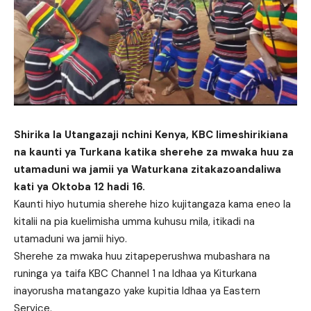
Shirika la Utangazaji nchini Kenya, KBC limeshirikiana
na kaunti ya Turkana katika sherehe za mwaka huu za
utamaduni wa jamii ya Waturkana zitakazoandaliwa
kati ya Oktoba 12 hadi 16.
Kaunti hiyo hutumia sherehe hizo kujitangaza kama eneo la
kitalii na pia kuelimisha umma kuhusu mila, itikadi na
utamaduni wa jamii hiyo.
Sherehe za mwaka huu zitapeperushwa mubashara na
runinga ya taifa KBC Channel 1 na Idhaa ya Kiturkana
inayorusha matangazo yake kupitia Idhaa ya Eastern
Service.