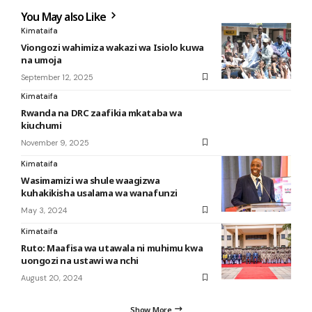
You May also Like
Kimataifa
Viongozi wahimiza wakazi wa Isiolo kuwa
na umoja
September 12, 2025
Kimataifa
Rwanda na DRC zaafikia mkataba wa
kiuchumi
November 9, 2025
Kimataifa
Wasimamizi wa shule waagizwa
kuhakikisha usalama wa wanafunzi
May 3, 2024
Kimataifa
Ruto: Maafisa wa utawala ni muhimu kwa
uongozi na ustawi wa nchi
August 20, 2024
Show More