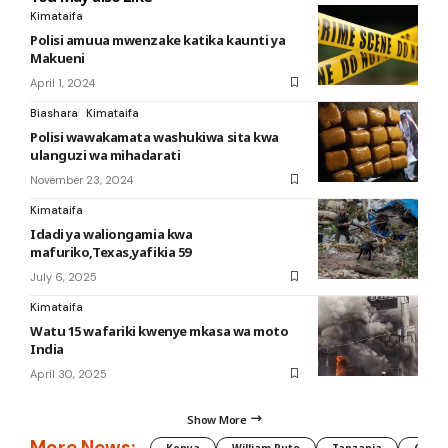
Kimataifa
Polisi amuua mwenzake katika kaunti ya
Makueni
April 1, 2024
Biashara
Kimataifa
Polisi wawakamata washukiwa sita kwa
ulanguzi wa mihadarati
November 23, 2024
Kimataifa
Idadi ya waliongamia kwa
mafuriko,Texas,yafikia 59
July 6, 2025
Kimataifa
Watu 15 wafariki kwenye mkasa wa moto
India
April 30, 2025
Show More
More News:
Kenya
William Ruto
Tanzania
CAF