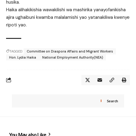
husika.
Haika alihakikishia wawakilishi wa mashirika yanayofanikisha
ajira ughaibuni kwamba malalamishi yao yatanakiliwa kwenye
ripoti yao.
TAGGED:
Committee on Diaspora Affairs and Migrant Workers
Hon. Lydia Haika
National Employment Authority(NEA)
Search
You May also Like