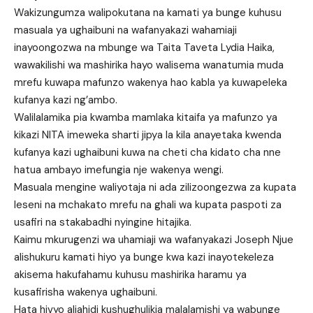
Wakizungumza walipokutana na kamati ya bunge kuhusu
masuala ya ughaibuni na wafanyakazi wahamiaji
inayoongozwa na mbunge wa Taita Taveta Lydia Haika,
wawakilishi wa mashirika hayo walisema wanatumia muda
mrefu kuwapa mafunzo wakenya hao kabla ya kuwapeleka
kufanya kazi ng’ambo.
Walilalamika pia kwamba mamlaka kitaifa ya mafunzo ya
kikazi NITA imeweka sharti jipya la kila anayetaka kwenda
kufanya kazi ughaibuni kuwa na cheti cha kidato cha nne
hatua ambayo imefungia nje wakenya wengi.
Masuala mengine waliyotaja ni ada zilizoongezwa za kupata
leseni na mchakato mrefu na ghali wa kupata paspoti za
usafiri na stakabadhi nyingine hitajika.
Kaimu mkurugenzi wa uhamiaji wa wafanyakazi Joseph Njue
alishukuru kamati hiyo ya bunge kwa kazi inayotekeleza
akisema hakufahamu kuhusu mashirika haramu ya
kusafirisha wakenya ughaibuni.
Hata hivyo aliahidi kushughulikia malalamishi ya wabunge