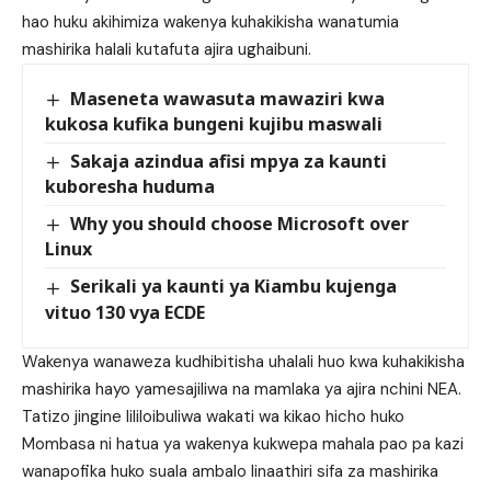
hao huku akihimiza wakenya kuhakikisha wanatumia
mashirika halali kutafuta ajira ughaibuni.
Maseneta wawasuta mawaziri kwa
kukosa kufika bungeni kujibu maswali
Sakaja azindua afisi mpya za kaunti
kuboresha huduma
Why you should choose Microsoft over
Linux
Serikali ya kaunti ya Kiambu kujenga
vituo 130 vya ECDE
Wakenya wanaweza kudhibitisha uhalali huo kwa kuhakikisha
mashirika hayo yamesajiliwa na mamlaka ya ajira nchini NEA.
Tatizo jingine lililoibuliwa wakati wa kikao hicho huko
Mombasa ni hatua ya wakenya kukwepa mahala pao pa kazi
wanapofika huko suala ambalo linaathiri sifa za mashirika