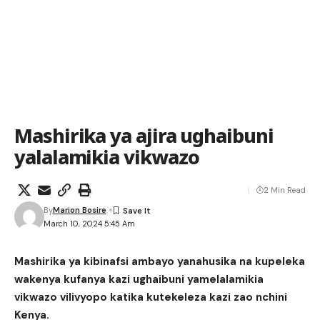
Mashirika ya ajira ughaibuni
yalalamikia vikwazo
2 Min Read
By
Marion Bosire
March 10, 2024 5:45 Am
Mashirika ya kibinafsi ambayo yanahusika na kupeleka
wakenya kufanya kazi ughaibuni yamelalamikia
vikwazo vilivyopo katika kutekeleza kazi zao nchini
Kenya.