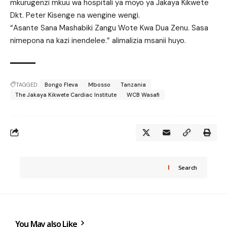
mkurugenzi mkuu wa hospitali ya moyo ya Jakaya Kikwete
Dkt. Peter Kisenge na wengine wengi.
“Asante Sana Mashabiki Zangu Wote Kwa Dua Zenu. Sasa
nimepona na kazi inendelee.” alimalizia msanii huyo.
TAGGED:
Bongo Fleva
Mbosso
Tanzania
The Jakaya Kikwete Cardiac Institute
WCB Wasafi
Search
You May also Like