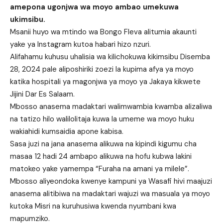
amepona ugonjwa wa moyo ambao umekuwa
ukimsibu.
Msanii huyo wa mtindo wa Bongo Fleva alitumia akaunti
yake ya Instagram kutoa habari hizo nzuri.
Alifahamu kuhusu uhalisia wa kilichokuwa kikimsibu Disemba
28, 2024 pale aliposhiriki zoezi la kupima afya ya moyo
katika hospitali ya magonjwa ya moyo ya Jakaya kikwete
Jijini Dar Es Salaam.
Mbosso anasema madaktari walimwambia kwamba alizaliwa
na tatizo hilo walilolitaja kuwa la umeme wa moyo huku
wakiahidi kumsaidia apone kabisa.
Sasa juzi na jana anasema alikuwa na kipindi kigumu cha
masaa 12 hadi 24 ambapo alikuwa na hofu kubwa lakini
matokeo yake yamempa “Furaha na amani ya milele”.
Mbosso aliyeondoka kwenye kampuni ya Wasafi hivi maajuzi
anasema alitibiwa na madaktari wajuzi wa masuala ya moyo
kutoka Misri na kuruhusiwa kwenda nyumbani kwa
mapumziko.