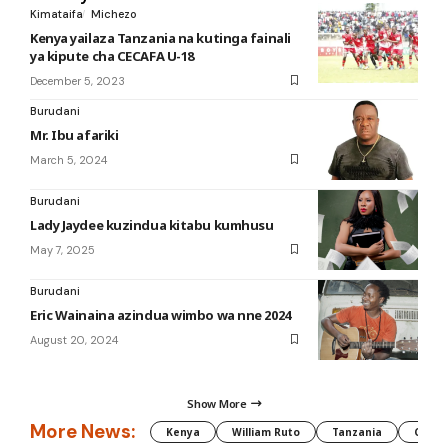
Kimataifa
Michezo
Kenya yailaza Tanzania na kutinga fainali
ya kipute cha CECAFA U-18
December 5, 2023
Burudani
Mr. Ibu afariki
March 5, 2024
Burudani
Lady Jaydee kuzindua kitabu kumhusu
May 7, 2025
Burudani
Eric Wainaina azindua wimbo wa nne 2024
August 20, 2024
Show More
More News:
Kenya
William Ruto
Tanzania
CAF