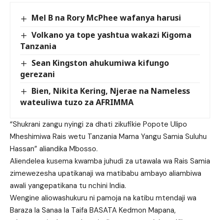
Mel B na Rory McPhee wafanya harusi
Volkano ya tope yashtua wakazi Kigoma
Tanzania
Sean Kingston ahukumiwa kifungo
gerezani
Bien, Nikita Kering, Njerae na Nameless
wateuliwa tuzo za AFRIMMA
“Shukrani zangu nyingi za dhati zikufikie Popote Ulipo
Mheshimiwa Rais wetu Tanzania Mama Yangu Samia Suluhu
Hassan” aliandika Mbosso.
Aliendelea kusema kwamba juhudi za utawala wa Rais Samia
zimewezesha upatikanaji wa matibabu ambayo aliambiwa
awali yangepatikana tu nchini India.
Wengine aliowashukuru ni pamoja na katibu mtendaji wa
Baraza la Sanaa la Taifa BASATA Kedmon Mapana,