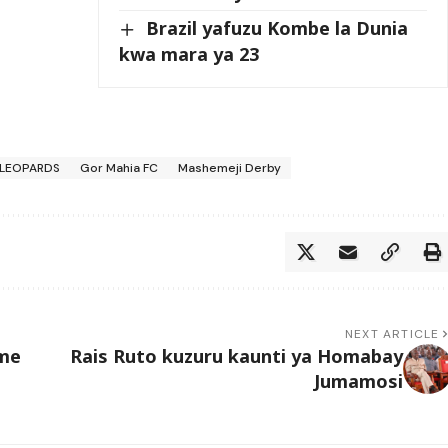
Brazil yafuzu Kombe la Dunia
kwa mara ya 23
 LEOPARDS
Gor Mahia FC
Mashemeji Derby
NEXT ARTICLE
ume
Rais Ruto kuzuru kaunti ya Homabay
Jumamosi