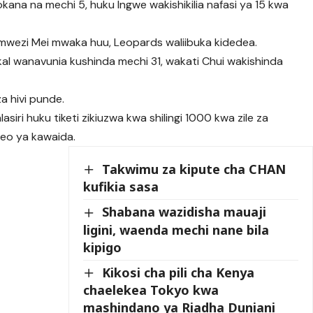
kana na mechi 5, huku Ingwe wakishikilia nafasi ya 15 kwa
wezi Mei mwaka huu, Leopards waliibuka kidedea.
kal wanavunia kushinda mechi 31, wakati Chui wakishinda
a hivi punde.
ri huku tiketi zikiuzwa kwa shilingi 1000 kwa zile za
neo ya kawaida.
Takwimu za kipute cha CHAN
kufikia sasa
Shabana wazidisha mauaji
ligini, waenda mechi nane bila
kipigo
Kikosi cha pili cha Kenya
chaelekea Tokyo kwa
mashindano ya Riadha Duniani