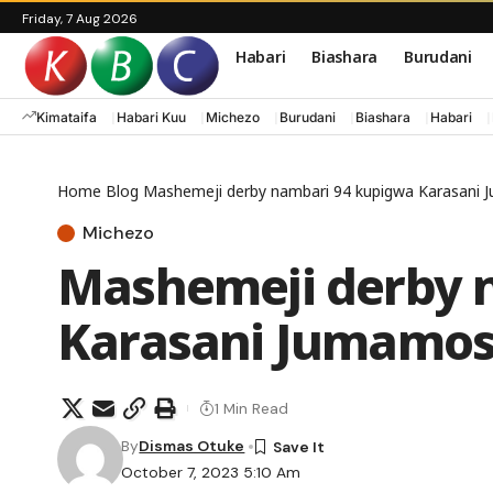
Friday, 7 Aug 2026
Habari
Biashara
Burudani
Kimataifa
Habari Kuu
Michezo
Burudani
Biashara
Habari
Home
Blog
Mashemeji derby nambari 94 kupigwa Karasani J
Michezo
Mashemeji derby 
Karasani Jumamosi
1 Min Read
By
Dismas Otuke
October 7, 2023 5:10 Am