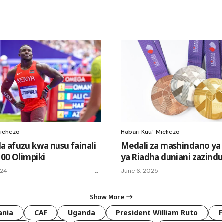
ichezo
Habari Kuu
Michezo
 afuzu kwa nusu fainali
Medali za mashindano ya
100 Olimpiki
ya Riadha duniani zazind
024
June 6, 2025
Show More
ania
CAF
Uganda
President William Ruto