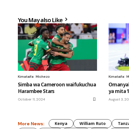
You May also Like
Kimataifa
Michezo
Kimataifa
M
Simba wa Cameroon waifukuchua
Omanyala
Harambee Stars
ya mita 
October 11, 2024
August 3, 2
More News:
Kenya
William Ruto
Tanz