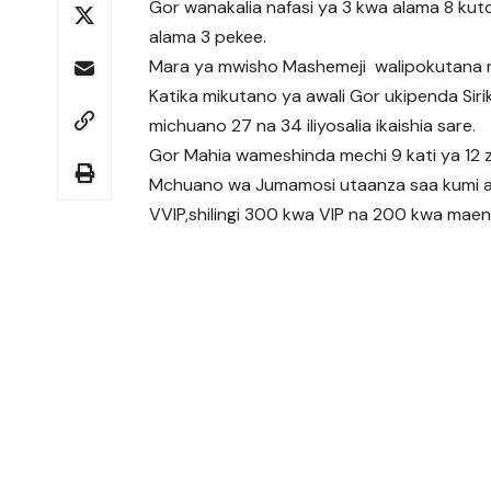
Gor wanakalia nafasi ya 3 kwa alama 8 kuto
alama 3 pekee.
Mara ya mwisho Mashemeji walipokutana m
Katika mikutano ya awali Gor ukipenda Siri
michuano 27 na 34 iliyosalia ikaishia sare.
Gor Mahia wameshinda mechi 9 kati ya 12 z
Mchuano wa Jumamosi utaanza saa kumi alasi
VVIP,shilingi 300 kwa VIP na 200 kwa mae