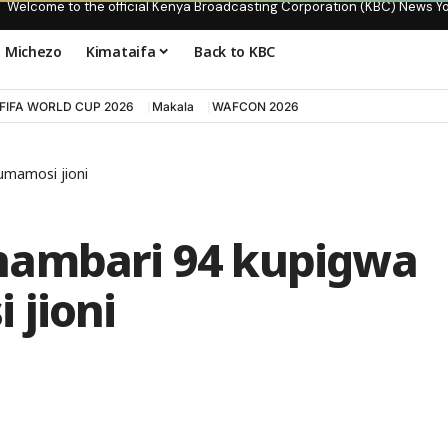
Welcome to the official Kenya Broadcasting Corporation (KBC) News Y
Michezo
Kimataifa
Back to KBC
FIFA WORLD CUP 2026
Makala
WAFCON 2026
umamosi jioni
nambari 94 kupigwa
 jioni