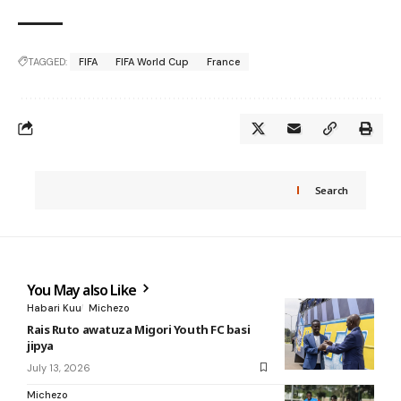
TAGGED:
FIFA
FIFA World Cup
France
Search
You May also Like
Habari Kuu
Michezo
Rais Ruto awatuza Migori Youth FC basi
jipya
July 13, 2026
Michezo