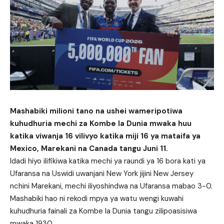
Mashabiki milioni tano na ushei wameripotiwa
kuhudhuria mechi za Kombe la Dunia mwaka huu
katika viwanja 16 vilivyo katika miji 16 ya mataifa ya
Mexico, Marekani na Canada tangu Juni 11.
Idadi hiyo ilifikiwa katika mechi ya raundi ya 16 bora kati ya
Ufaransa na Uswidi uwanjani New York jijini New Jersey
nchini Marekani, mechi iliyoshindwa na Ufaransa mabao 3-0.
Mashabiki hao ni rekodi mpya ya watu wengi kuwahi
kuhudhuria fainali za Kombe la Dunia tangu zilipoasisiwa
mwaka 1930.