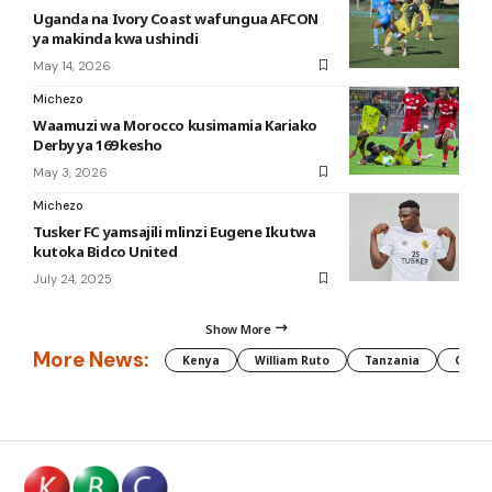
Uganda na Ivory Coast wafungua AFCON
ya makinda kwa ushindi
May 14, 2026
Michezo
Waamuzi wa Morocco kusimamia Kariako
Derby ya 169 kesho
May 3, 2026
Michezo
Tusker FC yamsajili mlinzi Eugene Ikutwa
kutoka Bidco United
July 24, 2025
Show More
More News:
Kenya
William Ruto
Tanzania
CAF