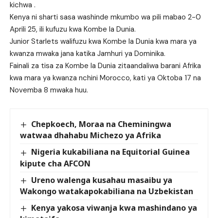
kichwa .
Kenya ni sharti sasa washinde mkumbo wa pili mabao 2-0
Aprili 25, ili kufuzu kwa Kombe la Dunia.
Junior Starlets walifuzu kwa Kombe la Dunia kwa mara ya
kwanza mwaka jana katika Jamhuri ya Dominika.
Fainali za tisa za Kombe la Dunia zitaandaliwa barani Afrika
kwa mara ya kwanza nchini Morocco, kati ya Oktoba 17 na
Novemba 8 mwaka huu.
Chepkoech, Moraa na Cheminingwa
watwaa dhahabu Michezo ya Afrika
Nigeria kukabiliana na Equitorial Guinea
kipute cha AFCON
Ureno walenga kusahau masaibu ya
Wakongo watakapokabiliana na Uzbekistan
Kenya yakosa viwanja kwa mashindano ya