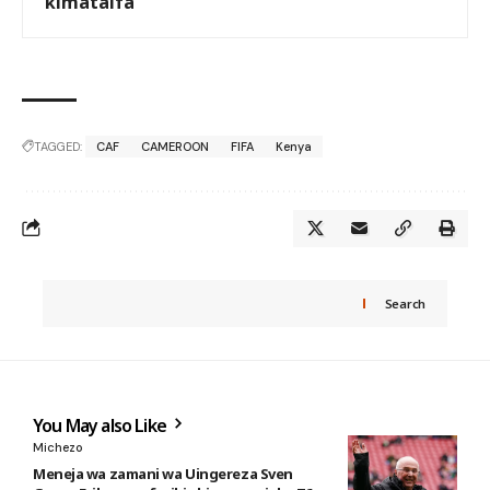
kimataifa
TAGGED:
CAF
CAMEROON
FIFA
Kenya
Search
You May also Like
Michezo
Meneja wa zamani wa Uingereza Sven