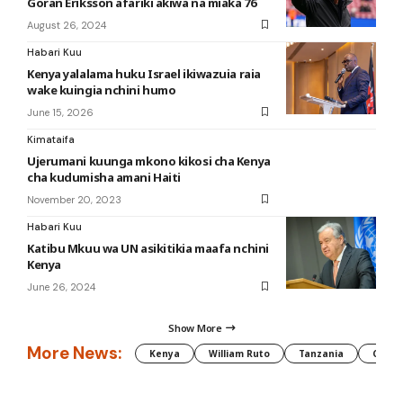
Goran Eriksson afariki akiwa na miaka 76
August 26, 2024
Habari Kuu
Kenya yalalama huku Israel ikiwazuia raia
wake kuingia nchini humo
June 15, 2026
Kimataifa
Ujerumani kuunga mkono kikosi cha Kenya
cha kudumisha amani Haiti
November 20, 2023
Habari Kuu
Katibu Mkuu wa UN asikitikia maafa nchini
Kenya
June 26, 2024
Show More
More News:
Kenya
William Ruto
Tanzania
CAF