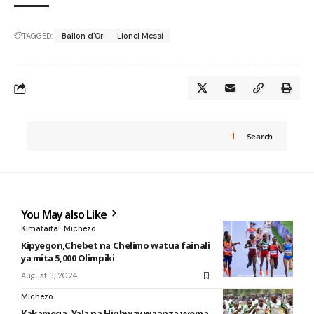
TAGGED:
Ballon d'Or
Lionel Messi
Search
You May also Like
Kimataifa
Michezo
Kipyegon,Chebet na Chelimo watua fainali
ya mita 5,000 Olimpiki
August 3, 2024
Michezo
Kakamega, Yala na Highway waanza vyema