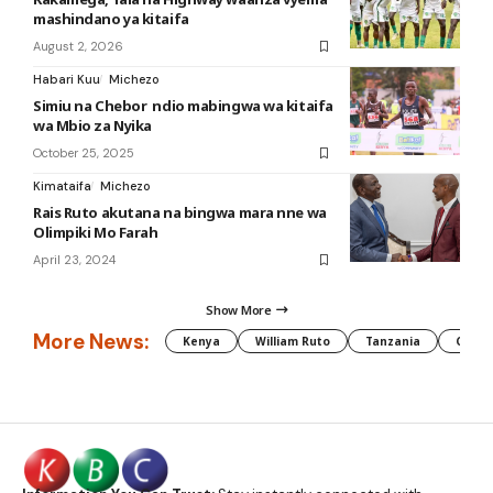
mashindano ya kitaifa
August 2, 2026
Habari Kuu
Michezo
Simiu na Chebor ndio mabingwa wa kitaifa
wa Mbio za Nyika
October 25, 2025
Kimataifa
Michezo
Rais Ruto akutana na bingwa mara nne wa
Olimpiki Mo Farah
April 23, 2024
Show More
More News:
Kenya
William Ruto
Tanzania
CAF