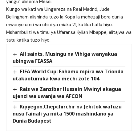
yangu” alisema Messi.
Kiungo wa kati wa Uingereza na Real Madrid, Jude
Bellingham alishinda tuzo la Kopa la mchezaji bora dunia
mwenye umri wa chini ya miaka 21, katika hafla hiyo.
Mshambulizi wa timu ya Ufaransa Kylian Mbappe, alitajwa wa
tatu katika tuzo hiyo.
All saints, Musingu na Vihiga wanyakua
ubingwa FEASSA
FIFA World Cup: Fahamu mpira wa Trionda
utakaotumika kwa mechi zote 104
Rais wa Zanzibar Hussein Mwinyi akagua
ujenzi wa uwanja wa AFCON
Kipyegon,Chepchirchir na Jebitok wafuzu
nusu fainali ya mita 1500 mashindano ya
Dunia Budapest