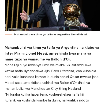
Mshambulizi wa timu ya taifa ya Argentina Lionel Messi.
Mshambulizi wa timu ya taifa ya Argentina na klabu ya
Inter Miami Lionel Messi, ameshinda kwa mara ya
nane tuzo ya wanaume ya Ballon d’Or.
Mchezaji huyo mwenye umri wa miaka 36, alitambuliwa
katika hafla iliyoandaliwa Jijini Paris Ufaransa, kwa kuisaidia
nchi yake kushinda kombe la dunia nchini Qatar mwaka jana.
Messi sasa amezidisha ushindi wa Ballon d’Or dhidi ya
mshambulizi wa Manchester City Erling Haaland.
“Ni furaha kufika hapa tena, kusherehekea hafla hii.
Kufanikiwa kushinda kombe la dunia, na kuafikia ndoto