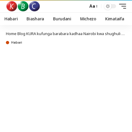
Aa
Habari
Biashara
Burudani
Michezo
Kimataifa
Home
Blog
KURA kufunga barabara kadhaa Nairobi kwa shughuli za ujenzi
Habari