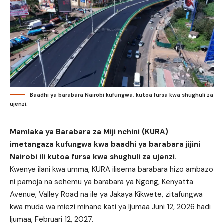
Baadhi ya barabara Nairobi kufungwa, kutoa fursa kwa shughuli za
ujenzi.
Mamlaka ya Barabara za Miji nchini (KURA)
imetangaza kufungwa kwa baadhi ya barabara jijini
Nairobi ili kutoa fursa kwa shughuli za ujenzi.
Kwenye ilani kwa umma, KURA ilisema barabara hizo ambazo
ni pamoja na sehemu ya barabara ya Ngong, Kenyatta
Avenue, Valley Road na ile ya Jakaya Kikwete, zitafungwa
kwa muda wa miezi minane kati ya Ijumaa Juni 12, 2026 hadi
Ijumaa, Februari 12, 2027.