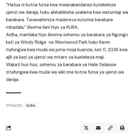
“Hatua ni kutoa fursa kwa mwanakandarasi kutekeleza
ujenzi wa daraja, huku akihakikisha usalama kwa watumiaji wa
barabara. Tunawahimiza madereva kutumia barabara
mbadala,” ilisema ilani hiyo ya KURA.
Aidha, mamlaka hiyo ilisema sehemu ya barabara ya Ngongo
kati ya Windy Ridge na Westwood Park huko Karen
itafungwa kwa muda wa juma moja kuanzia Juni 11, 2026 kwa
ajili ya kazi ya ujenzi wa mitaro ya kuelekeza maji.
Wakati huo huo, sehemu za barabara ya Haile Selassie
zitafungwa kwa muda wa wiki nne kutoa fursa ya ujenzi wa
daraja.
TAGGED:
KURA