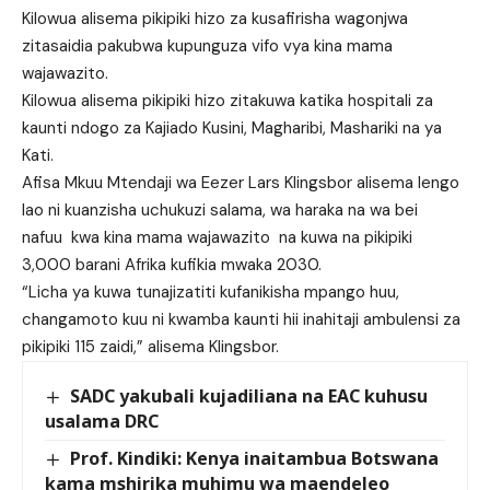
Kilowua alisema pikipiki hizo za kusafirisha wagonjwa
zitasaidia pakubwa kupunguza vifo vya kina mama
wajawazito.
Kilowua alisema pikipiki hizo zitakuwa katika hospitali za
kaunti ndogo za Kajiado Kusini, Magharibi, Mashariki na ya
Kati.
Afisa Mkuu Mtendaji wa Eezer Lars Klingsbor alisema lengo
lao ni kuanzisha uchukuzi salama, wa haraka na wa bei
nafuu kwa kina mama wajawazito na kuwa na pikipiki
3,000 barani Afrika kufikia mwaka 2030.
“Licha ya kuwa tunajizatiti kufanikisha mpango huu,
changamoto kuu ni kwamba kaunti hii inahitaji ambulensi za
pikipiki 115 zaidi,” alisema Klingsbor.
SADC yakubali kujadiliana na EAC kuhusu
usalama DRC
Prof. Kindiki: Kenya inaitambua Botswana
kama mshirika muhimu wa maendeleo