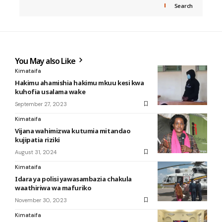
Search
You May also Like
Kimataifa
Hakimu ahamishia hakimu mkuu kesi kwa
kuhofia usalama wake
September 27, 2023
Kimataifa
Vijana wahimizwa kutumia mitandao
kujipatia riziki
August 31, 2024
Kimataifa
Idara ya polisi yawasambazia chakula
waathiriwa wa mafuriko
November 30, 2023
Kimataifa