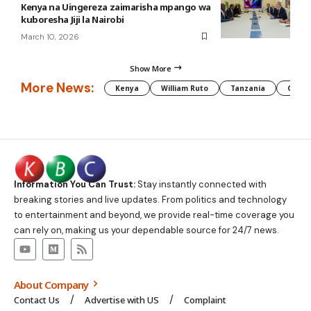
Kenya na Uingereza zaimarisha mpango wa
kuboresha Jiji la Nairobi
March 10, 2026
Show More
More News:
Kenya
William Ruto
Tanzania
CAF
Information You Can Trust:
Stay instantly connected with
breaking stories and live updates. From politics and technology
to entertainment and beyond, we provide real-time coverage you
can rely on, making us your dependable source for 24/7 news.
About Company
Contact Us
Advertise with US
Complaint