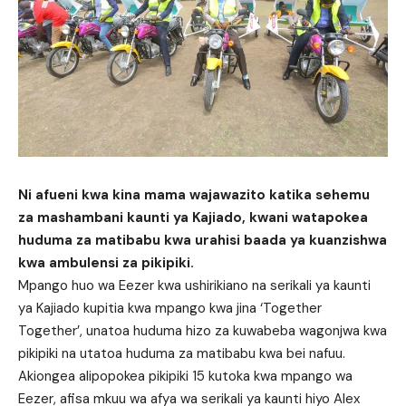
Ni afueni kwa kina mama wajawazito katika sehemu
za mashambani kaunti ya Kajiado, kwani watapokea
huduma za matibabu kwa urahisi baada ya kuanzishwa
kwa ambulensi za pikipiki.
Mpango huo wa Eezer kwa ushirikiano na serikali ya kaunti
ya Kajiado kupitia kwa mpango kwa jina ‘Together
Together’, unatoa huduma hizo za kuwabeba wagonjwa kwa
pikipiki na utatoa huduma za matibabu kwa bei nafuu.
Akiongea alipopokea pikipiki 15 kutoka kwa mpango wa
Eezer, afisa mkuu wa afya wa serikali ya kaunti hiyo Alex