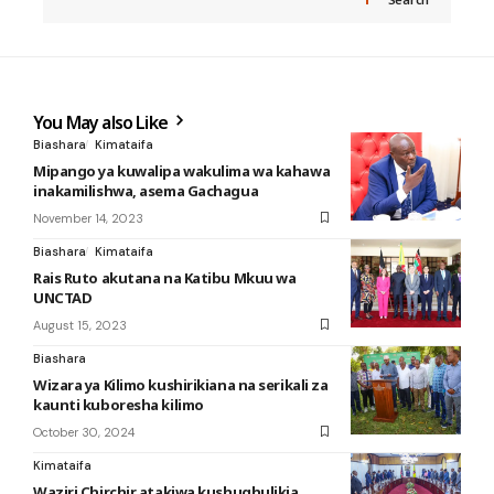
You May also Like
Biashara
Kimataifa
Mipango ya kuwalipa wakulima wa kahawa
inakamilishwa, asema Gachagua
November 14, 2023
Biashara
Kimataifa
Rais Ruto akutana na Katibu Mkuu wa
UNCTAD
August 15, 2023
Biashara
Wizara ya Kilimo kushirikiana na serikali za
kaunti kuboresha kilimo
October 30, 2024
Kimataifa
Waziri Chirchir atakiwa kushughulikia