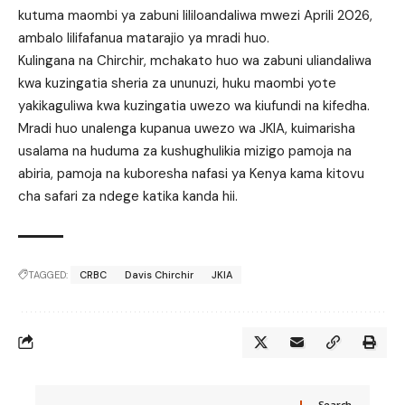
kutuma maombi ya zabuni lililoandaliwa mwezi Aprili 2026,
ambalo lilifafanua matarajio ya mradi huo.
Kulingana na Chirchir, mchakato huo wa zabuni uliandaliwa
kwa kuzingatia sheria za ununuzi, huku maombi yote
yakikaguliwa kwa kuzingatia uwezo wa kiufundi na kifedha.
Mradi huo unalenga kupanua uwezo wa JKIA, kuimarisha
usalama na huduma za kushughulikia mizigo pamoja na
abiria, pamoja na kuboresha nafasi ya Kenya kama kitovu
cha safari za ndege katika kanda hii.
TAGGED:
CRBC
Davis Chirchir
JKIA
Search