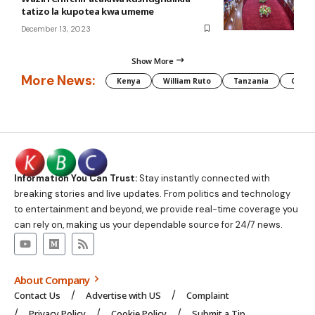
tatizo la kupotea kwa umeme
December 13, 2023
Show More
More News:
Kenya
William Ruto
Tanzania
CAF
Information You Can Trust:
Stay instantly connected with
breaking stories and live updates. From politics and technology
to entertainment and beyond, we provide real-time coverage you
can rely on, making us your dependable source for 24/7 news.
About Company
Contact Us
Advertise with US
Complaint
Privacy Policy
Cookie Policy
Submit a Tip