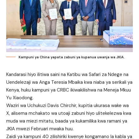
Kampuni ya China yapata zabuni ya kupanua uwanja wa JKIA.
Kandarasi hiyo ilitiwa saini na Katibu wa Safari za Ndege na
Uendelezaji wa Anga Teresia Mbaika kwa niaba ya serikali ya
Kenya, huku kampuni ya CRBC ikiwakilishwa na Meneja Mkuu
Yu Xiaodong.
Waziri wa Uchukuzi Davis Chirchir, kupitia ukurasa wake wa
X, alisema mchakato wa utoaji zabuni hiyo ulitekelezwa kwa
muda wa miezi mitatu, baada ya kukamilika kwa ramani ya
JKIA mwezi Februari mwaka huu.
Zaidi ya kampuni 40 zilishiriki kwenye kongamano la kabla ya