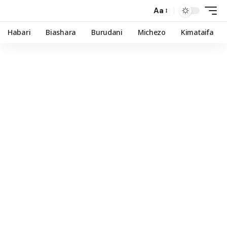
Aa
Habari
Biashara
Burudani
Michezo
Kimataifa