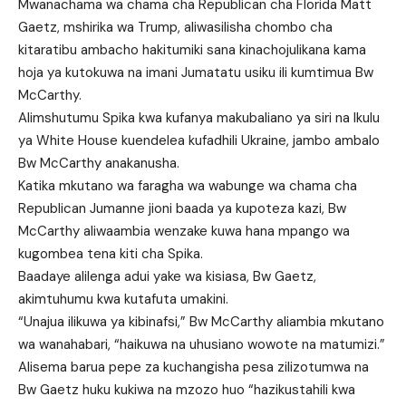
Mwanachama wa chama cha Republican cha Florida Matt
Gaetz, mshirika wa Trump, aliwasilisha chombo cha
kitaratibu ambacho hakitumiki sana kinachojulikana kama
hoja ya kutokuwa na imani Jumatatu usiku ili kumtimua Bw
McCarthy.
Alimshutumu Spika kwa kufanya makubaliano ya siri na Ikulu
ya White House kuendelea kufadhili Ukraine, jambo ambalo
Bw McCarthy anakanusha.
Katika mkutano wa faragha wa wabunge wa chama cha
Republican Jumanne jioni baada ya kupoteza kazi, Bw
McCarthy aliwaambia wenzake kuwa hana mpango wa
kugombea tena kiti cha Spika.
Baadaye alilenga adui yake wa kisiasa, Bw Gaetz,
akimtuhumu kwa kutafuta umakini.
“Unajua ilikuwa ya kibinafsi,” Bw McCarthy aliambia mkutano
wa wanahabari, “haikuwa na uhusiano wowote na matumizi.”
Alisema barua pepe za kuchangisha pesa zilizotumwa na
Bw Gaetz huku kukiwa na mzozo huo “hazikustahili kwa