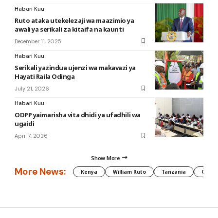
Habari Kuu
Ruto ataka utekelezaji wa maazimio ya
awali ya serikali za kitaifa na kaunti
December 11, 2025
Habari Kuu
Serikali yazindua ujenzi wa makavazi ya
Hayati Raila Odinga
July 21, 2026
Habari Kuu
ODPP yaimarisha vita dhidi ya ufadhili wa
ugaidi
April 7, 2026
Show More
More News:
Kenya
William Ruto
Tanzania
CAF