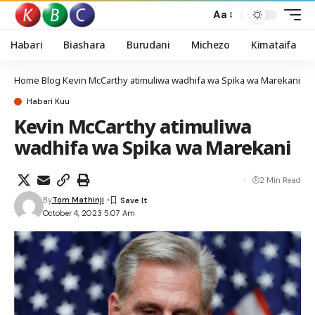
Aa
Habari
Biashara
Burudani
Michezo
Kimataifa
Home
Blog
Kevin McCarthy atimuliwa wadhifa wa Spika wa Marekani
Habari Kuu
Kevin McCarthy atimuliwa
wadhifa wa Spika wa Marekani
2 Min Read
By
Tom Mathinji
October 4, 2023 5:07 Am