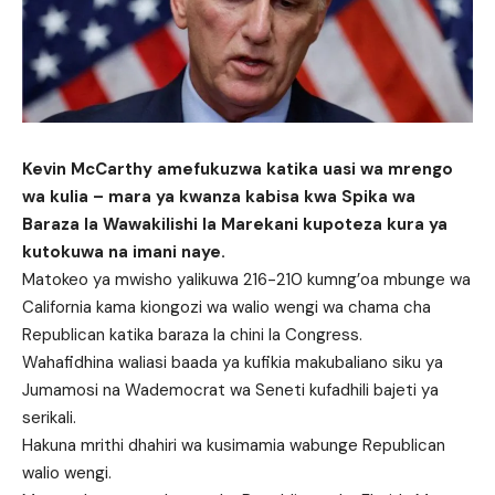
Kevin McCarthy amefukuzwa katika uasi wa mrengo
wa kulia – mara ya kwanza kabisa kwa Spika wa
Baraza la Wawakilishi la Marekani kupoteza kura ya
kutokuwa na imani naye.
Matokeo ya mwisho yalikuwa 216-210 kumng’oa mbunge wa
California kama kiongozi wa walio wengi wa chama cha
Republican katika baraza la chini la Congress.
Wahafidhina waliasi baada ya kufikia makubaliano siku ya
Jumamosi na Wademocrat wa Seneti kufadhili bajeti ya
serikali.
Hakuna mrithi dhahiri wa kusimamia wabunge Republican
walio wengi.