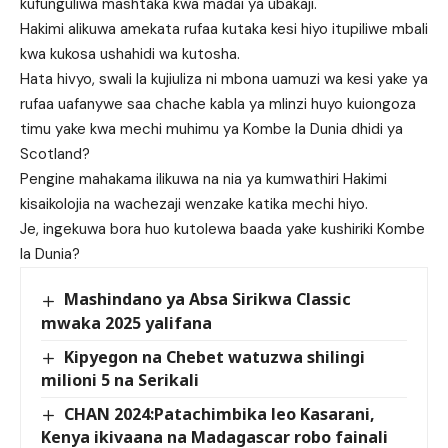
kufunguliwa mashtaka kwa madai ya ubakaji.
Hakimi alikuwa amekata rufaa kutaka kesi hiyo itupiliwe mbali
kwa kukosa ushahidi wa kutosha.
Hata hivyo, swali la kujiuliza ni mbona uamuzi wa kesi yake ya
rufaa uafanywe saa chache kabla ya mlinzi huyo kuiongoza
timu yake kwa mechi muhimu ya Kombe la Dunia dhidi ya
Scotland?
Pengine mahakama ilikuwa na nia ya kumwathiri Hakimi
kisaikolojia na wachezaji wenzake katika mechi hiyo.
Je, ingekuwa bora huo kutolewa baada yake kushiriki Kombe
la Dunia?
Mashindano ya Absa Sirikwa Classic
mwaka 2025 yalifana
Kipyegon na Chebet watuzwa shilingi
milioni 5 na Serikali
CHAN 2024:Patachimbika leo Kasarani,
Kenya ikivaana na Madagascar robo fainali