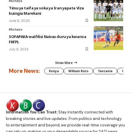
Michezo
Timu ya taifa ya soka ya Iran yapata Viza
kuingia Marekani
June 6, 2026
Michezo
SOFAPAKA waifilisi Naivas duru ya kwanza
FKFPL
July 6, 2024
Show More
More News:
Kenya
William Ruto
Tanzania
CAF
Information You Can Trust:
Stay instantly connected with
breaking stories and live updates. From politics and technology
to entertainment and beyond, we provide real-time coverage you
can rely on, making us your dependable source for 24/7 news.