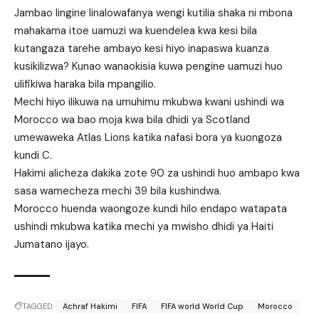
Jambao lingine linalowafanya wengi kutilia shaka ni mbona
mahakama itoe uamuzi wa kuendelea kwa kesi bila
kutangaza tarehe ambayo kesi hiyo inapaswa kuanza
kusikilizwa? Kunao wanaokisia kuwa pengine uamuzi huo
ulifikiwa haraka bila mpangilio.
Mechi hiyo ilikuwa na umuhimu mkubwa kwani ushindi wa
Morocco wa bao moja kwa bila dhidi ya Scotland
umewaweka Atlas Lions katika nafasi bora ya kuongoza
kundi C.
Hakimi alicheza dakika zote 90 za ushindi huo ambapo kwa
sasa wamecheza mechi 39 bila kushindwa.
Morocco huenda waongoze kundi hilo endapo watapata
ushindi mkubwa katika mechi ya mwisho dhidi ya Haiti
Jumatano ijayo.
TAGGED:
Achraf Hakimi
FIFA
FIFA world World Cup
Morocco