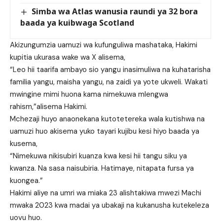
Simba wa Atlas wanusia raundi ya 32 bora
baada ya kuibwaga Scotland
Akizungumzia uamuzi wa kufunguliwa mashataka, Hakimi
kupitia ukurasa wake wa X alisema,
“Leo hii taarifa ambayo sio yangu inasimuliwa na kuhatarisha
familia yangu, maisha yangu, na zaidi ya yote ukweli. Wakati
mwingine mimi huona kama nimekuwa mlengwa
rahism,”alisema Hakimi.
Mchezaji huyo anaonekana kutotetereka wala kutishwa na
uamuzi huo akisema yuko tayari kujibu kesi hiyo baada ya
kusema,
“Nimekuwa nikisubiri kuanza kwa kesi hii tangu siku ya
kwanza. Na sasa naisubiria. Hatimaye, nitapata fursa ya
kuongea.”
Hakimi aliye na umri wa miaka 23 alishtakiwa mwezi Machi
mwaka 2023 kwa madai ya ubakaji na kukanusha kutekeleza
uovu huo.