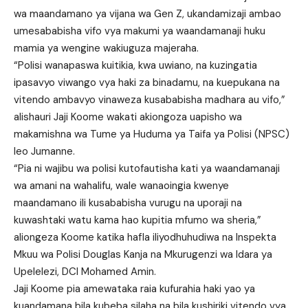
wa maandamano ya vijana wa Gen Z, ukandamizaji ambao
umesababisha vifo vya makumi ya waandamanaji huku
mamia ya wengine wakiuguza majeraha.
“Polisi wanapaswa kuitikia, kwa uwiano, na kuzingatia
ipasavyo viwango vya haki za binadamu, na kuepukana na
vitendo ambavyo vinaweza kusababisha madhara au vifo,”
alishauri Jaji Koome wakati akiongoza uapisho wa
makamishna wa Tume ya Huduma ya Taifa ya Polisi (NPSC)
leo Jumanne.
“Pia ni wajibu wa polisi kutofautisha kati ya waandamanaji
wa amani na wahalifu, wale wanaoingia kwenye
maandamano ili kusababisha vurugu na uporaji na
kuwashtaki watu kama hao kupitia mfumo wa sheria,”
aliongeza Koome katika hafla iliyodhuhudiwa na Inspekta
Mkuu wa Polisi Douglas Kanja na Mkurugenzi wa Idara ya
Upelelezi, DCI Mohamed Amin.
Jaji Koome pia amewataka raia kufurahia haki yao ya
kuandamana bila kubeba silaha na bila kushiriki vitendo vya