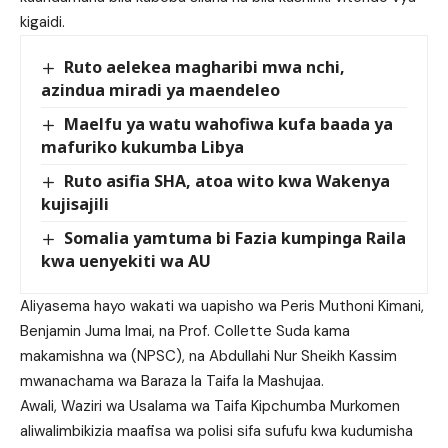
kigaidi.
Ruto aelekea magharibi mwa nchi,
azindua miradi ya maendeleo
Maelfu ya watu wahofiwa kufa baada ya
mafuriko kukumba Libya
Ruto asifia SHA, atoa wito kwa Wakenya
kujisajili
Somalia yamtuma bi Fazia kumpinga Raila
kwa uenyekiti wa AU
Aliyasema hayo wakati wa uapisho wa Peris Muthoni Kimani,
Benjamin Juma Imai, na Prof. Collette Suda kama
makamishna wa (NPSC), na Abdullahi Nur Sheikh Kassim
mwanachama wa Baraza la Taifa la Mashujaa.
Awali, Waziri wa Usalama wa Taifa Kipchumba Murkomen
aliwalimbikizia maafisa wa polisi sifa sufufu kwa kudumisha