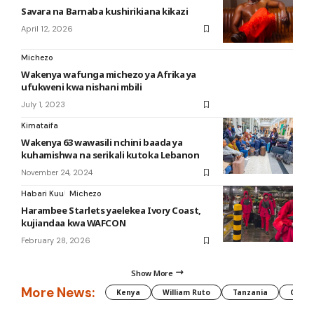
Savara na Barnaba kushirikiana kikazi
April 12, 2026
Michezo
Wakenya wafunga michezo ya Afrika ya
ufukweni kwa nishani mbili
July 1, 2023
Kimataifa
Wakenya 63 wawasili nchini baada ya
kuhamishwa na serikali kutoka Lebanon
November 24, 2024
Habari Kuu
Michezo
Harambee Starlets yaelekea Ivory Coast,
kujiandaa kwa WAFCON
February 28, 2026
Show More
More News:
Kenya
William Ruto
Tanzania
CAF