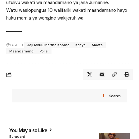
utulivu wakati wa maandamano ya jana Jumanne.
Watu wasiopungua 10 walifariki wakati maandamano hayo
huku mamia ya wengine wakijeruhiwa.
TAGGED:
Jaji Mkuu Martha Koome
Kenya
Maafa
Maandamano
Polisi
Search
You May also Like
Burudani