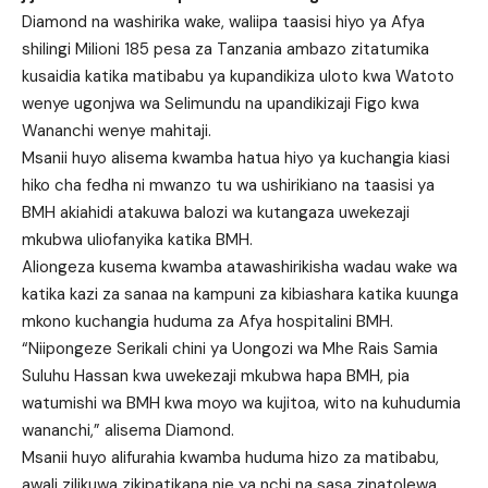
Diamond na washirika wake, waliipa taasisi hiyo ya Afya
shilingi Milioni 185 pesa za Tanzania ambazo zitatumika
kusaidia katika matibabu ya kupandikiza uloto kwa Watoto
wenye ugonjwa wa Selimundu na upandikizaji Figo kwa
Wananchi wenye mahitaji.
Msanii huyo alisema kwamba hatua hiyo ya kuchangia kiasi
hiko cha fedha ni mwanzo tu wa ushirikiano na taasisi ya
BMH akiahidi atakuwa balozi wa kutangaza uwekezaji
mkubwa uliofanyika katika BMH.
Aliongeza kusema kwamba atawashirikisha wadau wake wa
katika kazi za sanaa na kampuni za kibiashara katika kuunga
mkono kuchangia huduma za Afya hospitalini BMH.
“Niipongeze Serikali chini ya Uongozi wa Mhe Rais Samia
Suluhu Hassan kwa uwekezaji mkubwa hapa BMH, pia
watumishi wa BMH kwa moyo wa kujitoa, wito na kuhudumia
wananchi,” alisema Diamond.
Msanii huyo alifurahia kwamba huduma hizo za matibabu,
awali zilikuwa zikipatikana nje ya nchi na sasa zinatolewa