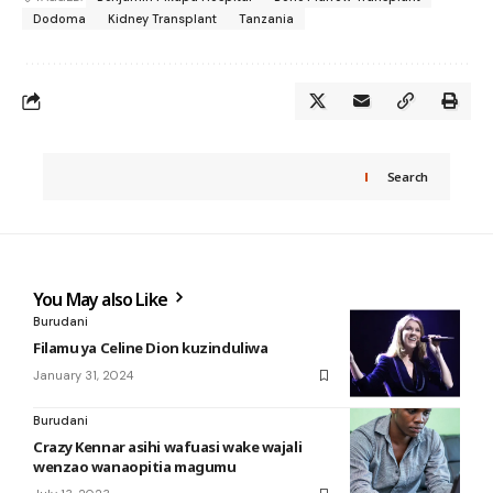
Dodoma
Kidney Transplant
Tanzania
Search
You May also Like
Burudani
Filamu ya Celine Dion kuzinduliwa
January 31, 2024
Burudani
Crazy Kennar asihi wafuasi wake wajali
wenzao wanaopitia magumu