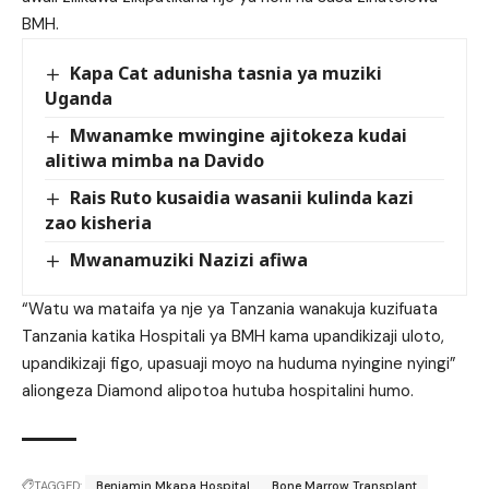
BMH.
Kapa Cat adunisha tasnia ya muziki
Uganda
Mwanamke mwingine ajitokeza kudai
alitiwa mimba na Davido
Rais Ruto kusaidia wasanii kulinda kazi
zao kisheria
Mwanamuziki Nazizi afiwa
“Watu wa mataifa ya nje ya Tanzania wanakuja kuzifuata
Tanzania katika Hospitali ya BMH kama upandikizaji uloto,
upandikizaji figo, upasuaji moyo na huduma nyingine nyingi”
aliongeza Diamond alipotoa hutuba hospitalini humo.
TAGGED:
Benjamin Mkapa Hospital
Bone Marrow Transplant