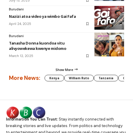
July 13, 2023
Burudani
Nazizi atoa video ya wimbo Gai Fafa
April 24, 2025
Burudani
Tanasha Donna kuondoa vitu
alivyowekewa kwenye midomo
March 12, 2025
Show More
More News:
Kenya
William Ruto
Tanzania
CAF
Information You Can Trust:
Stay instantly connected with
breaking stories and live updates. From politics and technology
to entertainment and beyond, we provide real-time coverage you