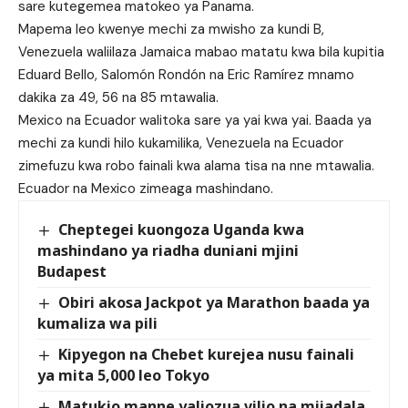
sare kutegemea matokeo ya Panama.
Mapema leo kwenye mechi za mwisho za kundi B,
Venezuela waliilaza Jamaica mabao matatu kwa bila kupitia
Eduard Bello, Salomón Rondón na Eric Ramírez mnamo
dakika za 49, 56 na 85 mtawalia.
Mexico na Ecuador walitoka sare ya yai kwa yai. Baada ya
mechi za kundi hilo kukamilika, Venezuela na Ecuador
zimefuzu kwa robo fainali kwa alama tisa na nne mtawalia.
Ecuador na Mexico zimeaga mashindano.
Cheptegei kuongoza Uganda kwa
mashindano ya riadha duniani mjini
Budapest
Obiri akosa Jackpot ya Marathon baada ya
kumaliza wa pili
Kipyegon na Chebet kurejea nusu fainali
ya mita 5,000 leo Tokyo
Matukio manne yaliozua vilio na mijadala