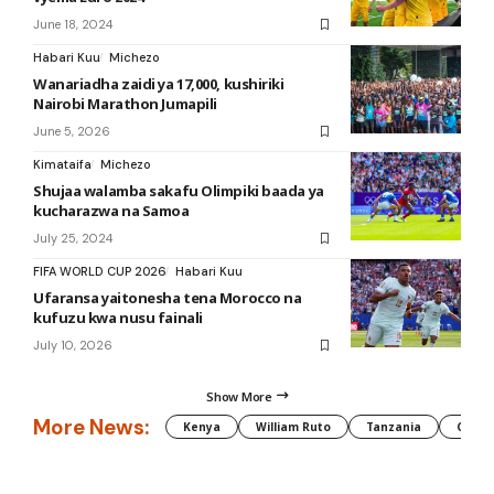
June 18, 2024
Habari Kuu
Michezo
Wanariadha zaidi ya 17,000, kushiriki
Nairobi Marathon Jumapili
June 5, 2026
Kimataifa
Michezo
Shujaa walamba sakafu Olimpiki baada ya
kucharazwa na Samoa
July 25, 2024
FIFA WORLD CUP 2026
Habari Kuu
Ufaransa yaitonesha tena Morocco na
kufuzu kwa nusu fainali
July 10, 2026
Show More
More News:
Kenya
William Ruto
Tanzania
CAF