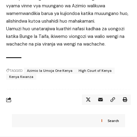
vyama vinne vya muungano wa Azimio walikuwa
wamemwandikia barua ya kujiondoa katika muuungano huo,
alishindwa kutoa ushahidi huo mahakamani.
Uamuzi huo unatarajiwa kuathiri nafasi kadhaa za uongozi
katika Bunge la Taifa, ikiwemo viongozi wa walio wengi na
wachache na pia viranja wa wengi na wachache.
TAGGED:
Azimio la Umoja One Kenya
High Court of Kenya
Kenya Kwanza
Search