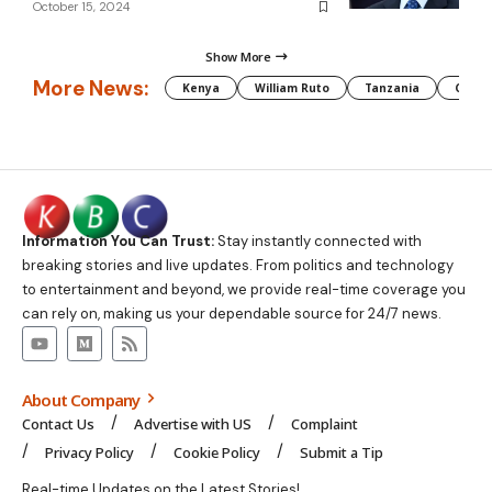
October 15, 2024
Show More
More News:
Kenya
William Ruto
Tanzania
CAF
Information You Can Trust:
Stay instantly connected with
breaking stories and live updates. From politics and technology
to entertainment and beyond, we provide real-time coverage you
can rely on, making us your dependable source for 24/7 news.
About Company
Contact Us
Advertise with US
Complaint
Privacy Policy
Cookie Policy
Submit a Tip
Real-time Updates on the Latest Stories!