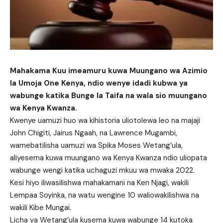
Mahakama Kuu imeamuru kuwa Muungano wa Azimio
la Umoja One Kenya, ndio wenye idadi kubwa ya
wabunge katika Bunge la Taifa na wala sio muungano
wa Kenya Kwanza.
Kwenye uamuzi huo wa kihistoria uliotolewa leo na majaji
John Chigiti, Jairus Ngaah, na Lawrence Mugambi,
wamebatilisha uamuzi wa Spika Moses Wetang’ula,
aliyesema kuwa muungano wa Kenya Kwanza ndio uliopata
wabunge wengi katika uchaguzi mkuu wa mwaka 2022.
Kesi hiyo iliwasilishwa mahakamani na Ken Njagi, wakili
Lempaa Soyinka, na watu wengine 10 waliowakilishwa na
wakili Kibe Mungai.
Licha ya Wetang’ula kusema kuwa wabunge 14 kutoka