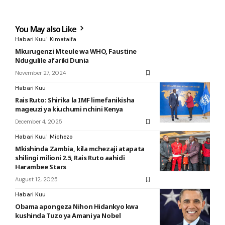
You May also Like
Habari Kuu
Kimataifa
Mkurugenzi Mteule wa WHO, Faustine
Ndugulile afariki Dunia
November 27, 2024
Habari Kuu
Rais Ruto: Shirika la IMF limefanikisha
mageuzi ya kiuchumi nchini Kenya
December 4, 2025
Habari Kuu
Michezo
Mkishinda Zambia, kila mchezaji atapata
shilingi milioni 2.5, Rais Ruto aahidi
Harambee Stars
August 12, 2025
Habari Kuu
Obama apongeza Nihon Hidankyo kwa
kushinda Tuzo ya Amani ya Nobel