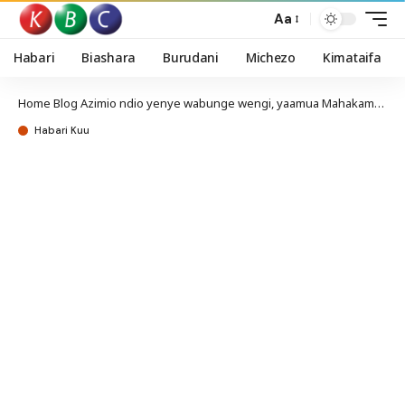
Aa
Habari
Biashara
Burudani
Michezo
Kimataifa
Home
Blog
Azimio ndio yenye wabunge wengi, yaamua Mahakama Kuu
Habari Kuu