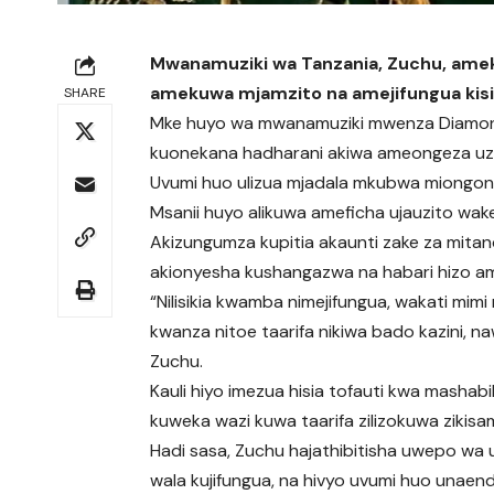
Mwanamuziki wa Tanzania, Zuchu, am
amekuwa mjamzito na amejifungua kisir
SHARE
Mke huyo wa mwanamuziki mwenza Diamond
kuonekana hadharani akiwa ameongeza uz
Uvumi huo ulizua mjadala mkubwa miongon
Msanii huyo alikuwa ameficha ujauzito wake
Akizungumza kupitia akaunti zake za mitanda
akionyesha kushangazwa na habari hizo am
“Nilisikia kwamba nimejifungua, wakati mim
kwanza nitoe taarifa nikiwa bado kazini, n
Zuchu.
Kauli hiyo imezua hisia tofauti kwa mashab
kuweka wazi kuwa taarifa zilizokuwa ziki
Hadi sasa, Zuchu hajathibitisha uwepo wa 
wala kujifungua, na hivyo uvumi huo unaen