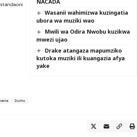
NACADA
mitandaoni
Wasanii wahimizwa kuzingatia
ubora wa muziki wao
Mwili wa Odira Nwobu kuzikwa
mwezi ujao
Drake atangaza mapumziko
kutoka muziki ili kuangazia afya
yake
zania
Zuchu