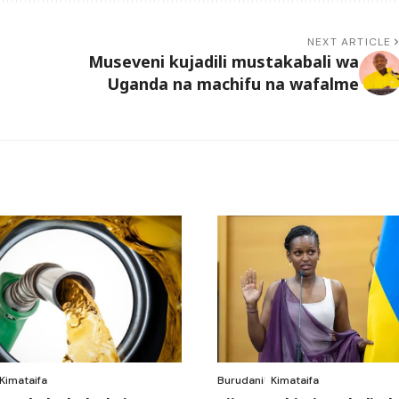
NEXT ARTICLE
Museveni kujadili mustakabali wa
Uganda na machifu na wafalme
Kimataifa
Burudani
Kimataifa