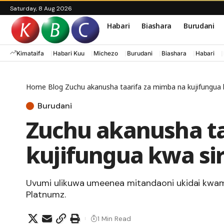
Saturday, 8 Aug 2026
Habari
Biashara
Burudani
Kimataifa
Habari Kuu
Michezo
Burudani
Biashara
Habari
Home
Blog
Zuchu akanusha taarifa za mimba na kujifungua k
Burudani
Zuchu akanusha ta
kujifungua kwa sir
Uvumi ulikuwa umeenea mitandaoni ukidai kwa
Platnumz.
1 Min Read