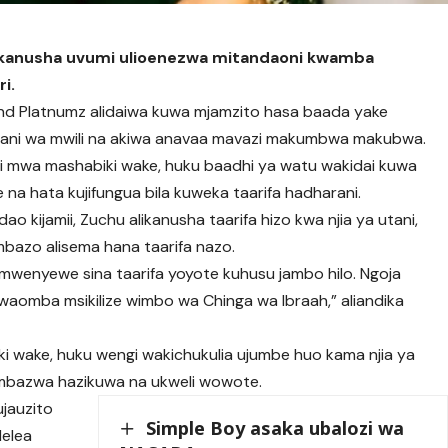
ekanusha uvumi ulioenezwa mitandaoni kwamba
i.
 Platnumz alidaiwa kuwa mjamzito hasa baada yake
ani wa mwili na akiwa anavaa mavazi makumbwa makubwa.
i mwa mashabiki wake, huku baadhi ya watu wakidai kuwa
 na hata kujifungua bila kuweka taarifa hadharani.
o kijamii, Zuchu alikanusha taarifa hizo kwa njia ya utani,
bazo alisema hana taarifa nazo.
i mwenyewe sina taarifa yoyote kuhusu jambo hilo. Ngoja
awaomba msikilize wimbo wa Chinga wa Ibraah,” aliandika
iki wake, huku wengi wakichukulia ujumbe huo kama njia ya
sambazwa hazikuwa na ukweli wowote.
ujauzito
Simple Boy asaka ubalozi wa
delea