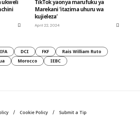
 ukweli
TikTok yaonya marufuku ya
nchini
Marekani ‘itazima uhuru wa
kujieleza’
April 22, 2024
FIFA
DCI
FKF
Rais William Ruto
ua
Morocco
IEBC
olicy
Cookie Policy
Submit a Tip