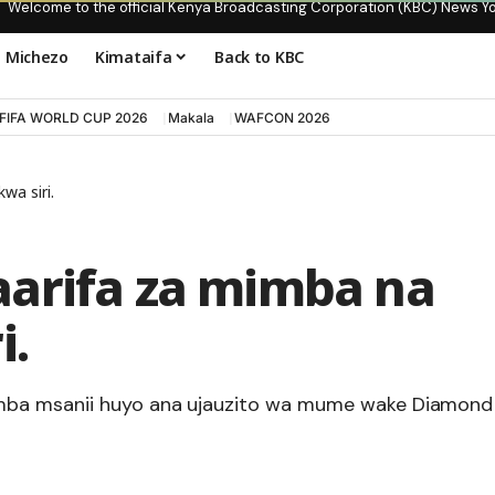
Welcome to the official Kenya Broadcasting Corporation (KBC) News Y
Michezo
Kimataifa
Back to KBC
FIFA WORLD CUP 2026
Makala
WAFCON 2026
wa siri.
arifa za mimba na
i.
mba msanii huyo ana ujauzito wa mume wake Diamond