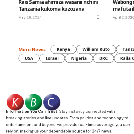
Rais Samia ahimiza wasanii nchini
Wabongo
Tanzania kukoma kuzozana
mafuta i
May 26, 2024
April 2, 202
More News:
Kenya
William Ruto
Tanz
USA
Israel
Nigeria
DRC
Raila 
Information You Can Trust:
Stay instantly connected with
breaking stories and live updates. From politics and technology to
entertainment and beyond, we provide real-time coverage you can
rely on, making us your dependable source for 24/7 news.