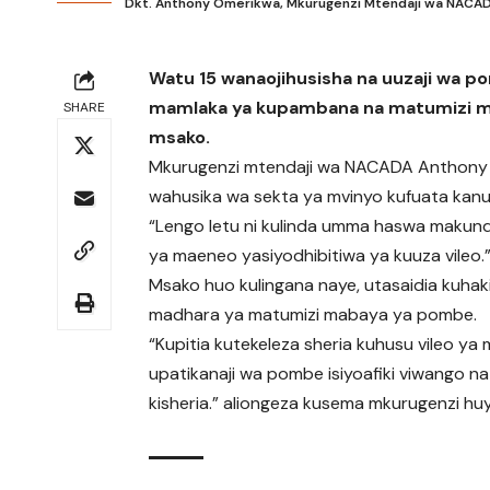
Dkt. Anthony Omerikwa, Mkurugenzi Mtendaji wa NACA
Watu 15 wanaojihusisha na uuzaji wa
mamlaka ya kupambana na matumizi m
SHARE
msako.
Mkurugenzi mtendaji wa NACADA Anthony 
wahusika wa sekta ya mvinyo kufuata kanun
“Lengo letu ni kulinda umma haswa makundi
ya maeneo yasiyodhibitiwa ya kuuza vileo.
Msako huo kulingana naye, utasaidia kuhak
madhara ya matumizi mabaya ya pombe.
“Kupitia kutekeleza sheria kuhusu vileo y
upatikanaji wa pombe isiyoafiki viwango n
kisheria.” aliongeza kusema mkurugenzi hu