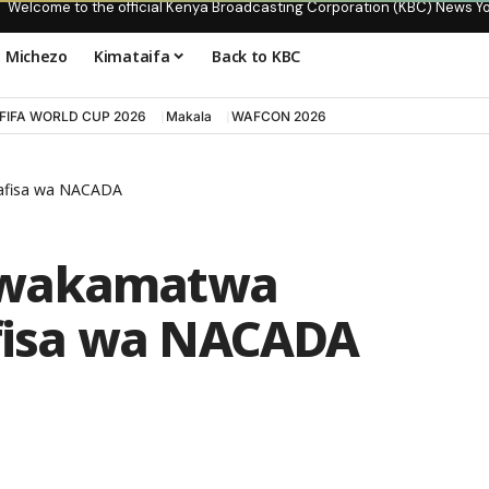
Welcome to the official Kenya Broadcasting Corporation (KBC) News Y
Michezo
Kimataifa
Back to KBC
FIFA WORLD CUP 2026
Makala
WAFCON 2026
afisa wa NACADA
 wakamatwa
isa wa NACADA