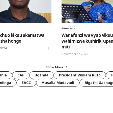
Kimataifa
 chuo kikuu akamatwa
Wanafunzi wa vyuo vikuu
isha hongo
wahimizwa kushiriki upan
miti
 2024
November 17, 2023
Show More
ania
CAF
Uganda
President William Ruto
Odinga
EACC
Musalia Mudavadi
Rigathi Gachag