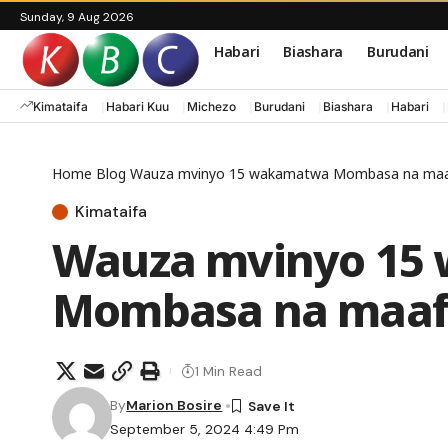
Sunday, 9 Aug 2026
Habari
Biashara
Burudani
Kimataifa
Habari Kuu
Michezo
Burudani
Biashara
Habari
Home
Blog
Wauza mvinyo 15 wakamatwa Mombasa na ma
Kimataifa
Wauza mvinyo 15
Mombasa na maaf
1 Min Read
By
Marion Bosire
September 5, 2024 4:49 Pm