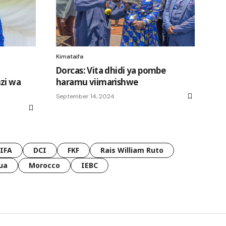
Kimataifa
Dorcas: Vita dhidi ya pombe
zi wa
haramu viimarishwe
September 14, 2024
FIFA
DCI
FKF
Rais William Ruto
ua
Morocco
IEBC