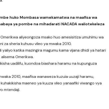
DA
 pombe huko Mombasa wamekamatwa na maafisa wa
abaya ya pombe na mihadarati NACADA waliotekeleza
Omerikwa aliyeongoza msako huo amesisitiza umuhimu wa
i za sheria kuhusu vileo ya mwaka 2010.
 yaliyo katika mazingira magumu kama vijana dhidi ya hatari
” alisema Omerikwa.
ikisha uadilifu, kuondoa biashara haramu na kupunguza
a mwaka 2010, maafisa wanaweza kuzuia uuzaji haramu,
a kuhakikisha maeneo ya kuuza vileo yanaafiki viwango vya
yo mtendaji.