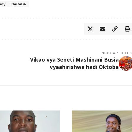
nty
NACADA
NEXT ARTICLE
Vikao vya Seneti Mashinani Busia
vyaahirishwa hadi Oktoba