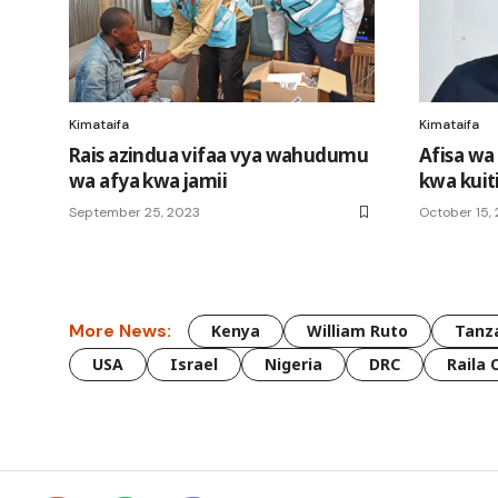
Kimataifa
Kimataifa
Rais azindua vifaa vya wahudumu
Afisa wa
wa afya kwa jamii
kwa kuit
September 25, 2023
October 15,
More News:
Kenya
William Ruto
Tanz
USA
Israel
Nigeria
DRC
Raila 