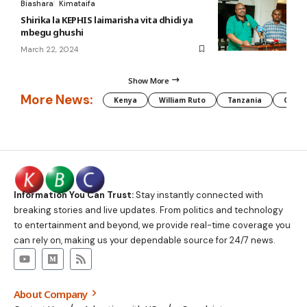
Biashara
Kimataifa
Shirika la KEPHIS laimarisha vita dhidi ya
mbegu ghushi
March 22, 2024
Show More
More News:
Kenya
William Ruto
Tanzania
CAF
Information You Can Trust:
Stay instantly connected with
breaking stories and live updates. From politics and technology
to entertainment and beyond, we provide real-time coverage you
can rely on, making us your dependable source for 24/7 news.
About Company