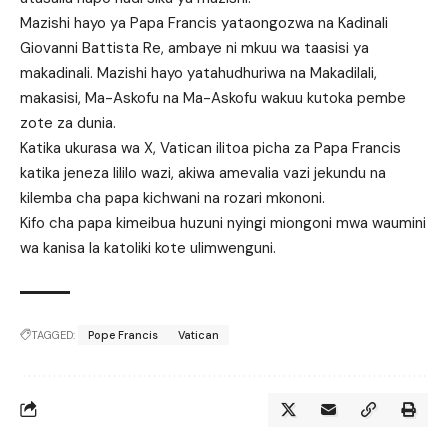
Mazishi hayo ya Papa Francis yataongozwa na Kadinali
Giovanni Battista Re, ambaye ni mkuu wa taasisi ya
makadinali. Mazishi hayo yatahudhuriwa na Makadilali,
makasisi, Ma-Askofu na Ma-Askofu wakuu kutoka pembe
zote za dunia.
Katika ukurasa wa X, Vatican ilitoa picha za Papa Francis
katika jeneza lililo wazi, akiwa amevalia vazi jekundu na
kilemba cha papa kichwani na rozari mkononi.
Kifo cha papa kimeibua huzuni nyingi miongoni mwa waumini
wa kanisa la katoliki kote ulimwenguni.
TAGGED:
Pope Francis
Vatican