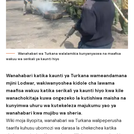
Wanahabari wa Turkana walalamikia kunyanyaswa na maafisa
wakuu wa serikali ya kaunti hiyo
Wanahabari katika kaunti ya Turkana wameandamana
mjini Lodwar, wakiwanyoshea kidole cha lawama
maafisa wakuu katika serikali ya kaunti hiyo kwa kile
wanachokitaja kuwa ongezeko la kutishiwa maisha na
kunyimwa uhuru wa kutekeleza majukumu yao ya
wanahabari kwa mujibu wa sheria.
Wiki moja iliyopita, wanahabari wa Turkana walipeperusha
taarifa kuhusu ubomozi wa darasa la chekechea katika