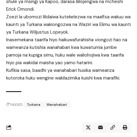
shule ya msingi ya Kapoo, darasa lililojengwa na mcheshi
Erick Omondi.
Zoezi la ubomozi lilidaiwa kutekelezwa na maafisa wakuu wa
kaunti ya Turkana wakiongozwa na Waziri wa Elimu wa kaunti
ya Turkana Wiljustus Lopeyok.
Inasemekana taarifa hiyo haikuwafurahisha viongozi hao na
wameanza kutishia wanahabari kwa kuwatumia jumbe
pamoja na kupiga simu, huku wale waliohojiwa kwa taarifa
hiyo pia wakidai maisha yao yamo hatarini.
Kufikia sasa, baadhi ya wanahabari husika wameanza
kutoroka huku wengine wakilazimika kuishi kwa marafiki.
TAGGED:
Turkana
Wanahabari