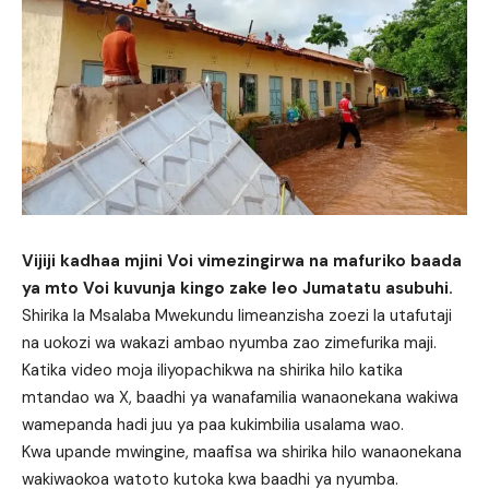
Vijiji kadhaa mjini Voi vimezingirwa na mafuriko baada
ya mto Voi kuvunja kingo zake leo Jumatatu asubuhi.
Shirika la Msalaba Mwekundu limeanzisha zoezi la utafutaji
na uokozi wa wakazi ambao nyumba zao zimefurika maji.
Katika video moja iliyopachikwa na shirika hilo katika
mtandao wa X, baadhi ya wanafamilia wanaonekana wakiwa
wamepanda hadi juu ya paa kukimbilia usalama wao.
Kwa upande mwingine, maafisa wa shirika hilo wanaonekana
wakiwaokoa watoto kutoka kwa baadhi ya nyumba.