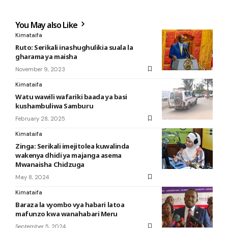
You May also Like
Kimataifa
Ruto: Serikali inashughulikia suala la
gharama ya maisha
November 9, 2023
Kimataifa
Watu wawili wafariki baada ya basi
kushambuliwa Samburu
February 28, 2025
Kimataifa
Zinga: Serikali imejitolea kuwalinda
wakenya dhidi ya majanga asema
Mwanaisha Chidzuga
May 8, 2024
Kimataifa
Baraza la vyombo vya habari latoa
mafunzo kwa wanahabari Meru
September 5, 2024