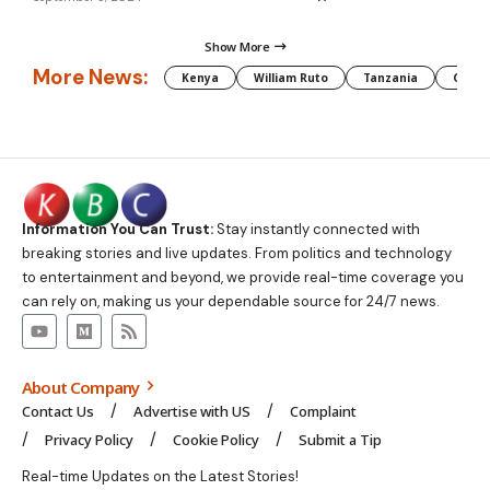
Show More
More News:
Kenya
William Ruto
Tanzania
CAF
Information You Can Trust:
Stay instantly connected with
breaking stories and live updates. From politics and technology
to entertainment and beyond, we provide real-time coverage you
can rely on, making us your dependable source for 24/7 news.
About Company
Contact Us
Advertise with US
Complaint
Privacy Policy
Cookie Policy
Submit a Tip
Real-time Updates on the Latest Stories!