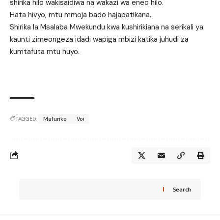
shirika hilo wakisaidiwa na wakazi wa eneo hilo.
Hata hivyo, mtu mmoja bado hajapatikana.
Shirika la Msalaba Mwekundu kwa kushirikiana na serikali ya
kaunti zimeongeza idadi wapiga mbizi katika juhudi za
kumtafuta mtu huyo.
TAGGED:
Mafuriko
Voi
Search