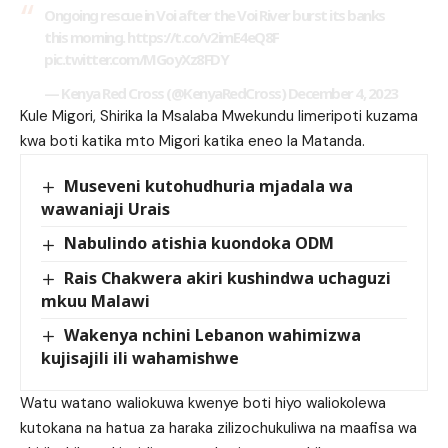
Ongoing rescue in Voi after the Voi River burst its banks
this morning.
https://t.co/v2imE4eQ8F
pic.twitter.com/MGoyXz8FDY
— Kenya Red Cross (@KenyaRedCross)
December 4, 2023
Kule Migori, Shirika la Msalaba Mwekundu limeripoti kuzama
kwa boti katika mto Migori katika eneo la Matanda.
Museveni kutohudhuria mjadala wa
wawaniaji Urais
Nabulindo atishia kuondoka ODM
Rais Chakwera akiri kushindwa uchaguzi
mkuu Malawi
Wakenya nchini Lebanon wahimizwa
kujisajili ili wahamishwe
Watu watano waliokuwa kwenye boti hiyo waliokolewa
kutokana na hatua za haraka zilizochukuliwa na maafisa wa