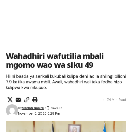
Wahadhiri wafutilia mbali
mgomo wao wa siku 49
Hii ni baada ya serikali kukubali kulipa deni lao la shilingi bilioni
7.9 katika awamu mbili. Awali, wahadhiri walitaka fedha hizo
kulipwa kwa mkupuo.
1 Min Read
By
Marion Bosire
November 5, 2025 5:28 Pm