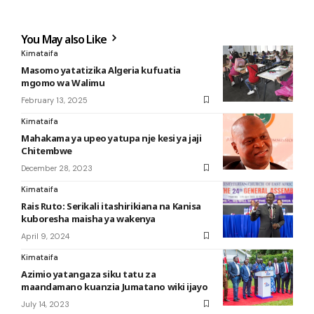
You May also Like
Kimataifa
Masomo yatatizika Algeria kufuatia
mgomo wa Walimu
February 13, 2025
Kimataifa
Mahakama ya upeo yatupa nje kesi ya jaji
Chitembwe
December 28, 2023
Kimataifa
Rais Ruto: Serikali itashirikiana na Kanisa
kuboresha maisha ya wakenya
April 9, 2024
Kimataifa
Azimio yatangaza siku tatu za
maandamano kuanzia Jumatano wiki ijayo
July 14, 2023