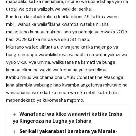
mabadiliko katika mishahara, mfumo wa upandishaji vyeo na
utoaji wa pesa walizokuwa wakiidai serikali.
Kando na kukubali kulipa deni la bilioni 7.9 katika awamu
mbili, wahusika waliafikiana kwamba watakamilisha
majadiliano kuhusu makubaliano ya pamoja ya mwaka 2025
hadi 2029 katika muda wa siku 30 zijazo.
Mkutano wa leo ulifuatia ule wa jana katika majengo ya
bunge ambapo wawakilishi wa wahadhiri na wafanyakazi wa
vyuo vikuu vya umma, walikutana na kamati ya bunge
kuhusu elimu na waziri wa fedha na yule wa elimu.
Katibu mkuu wa chama cha UASU Constantine Wasonga
jana aliambia wabunge hao kwamba angefanya mkutano na
wanachama wote katika muda wa siku mbili, kutathmini
mapendekezo ya kukomesha mgomo.
Wanafunzi wa kike wanawiri katika Insha
ya Kingereza na Lugha ya Ishara
Serikali yakarabati barabara ya Marala-