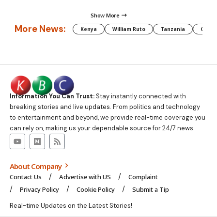
Show More
More News:
Kenya
William Ruto
Tanzania
CAF
Information You Can Trust:
Stay instantly connected with
breaking stories and live updates. From politics and technology
to entertainment and beyond, we provide real-time coverage you
can rely on, making us your dependable source for 24/7 news.
About Company
Contact Us
Advertise with US
Complaint
Privacy Policy
Cookie Policy
Submit a Tip
Real-time Updates on the Latest Stories!