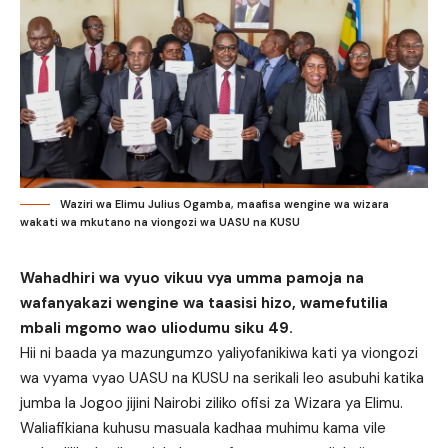
Waziri wa Elimu Julius Ogamba, maafisa wengine wa wizara
wakati wa mkutano na viongozi wa UASU na KUSU
Wahadhiri wa vyuo vikuu vya umma pamoja na
wafanyakazi wengine wa taasisi hizo, wamefutilia
mbali mgomo wao uliodumu siku 49.
Hii ni baada ya mazungumzo yaliyofanikiwa kati ya viongozi
wa vyama vyao UASU na KUSU na serikali leo asubuhi katika
jumba la Jogoo jijini Nairobi ziliko ofisi za Wizara ya Elimu.
Waliafikiana kuhusu masuala kadhaa muhimu kama vile