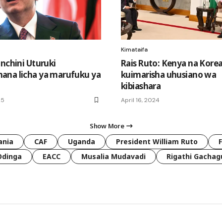
Kimataifa
 nchini Uturuki
Rais Ruto: Kenya na Korea
na licha ya marufuku ya
kuimarisha uhusiano wa
kibiashara
25
April 16, 2024
Show More
ania
CAF
Uganda
President William Ruto
Odinga
EACC
Musalia Mudavadi
Rigathi Gachag