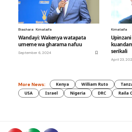
Biashara
Kimataifa
Kimataifa
Wandayi: Wakenya watapata
Upinzani
umeme wa gharama nafuu
kuandama
serikali
September 6, 2024
April 23, 20
More News:
Kenya
William Ruto
Tanz
USA
Israel
Nigeria
DRC
Raila 