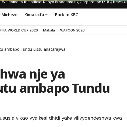
Welcome to the official Kenya Broadcasting Corporation (KBC) News Y
Michezo
Kimataifa
Back to KBC
FIFA WORLD CUP 2026
Makala
WAFCON 2026
u ambapo Tundu Lissu anatarajiwa
hwa nje ya
utu ambapo Tundu
susia vikao vya kesi dhidi yake vilivyoendeshwa kwa