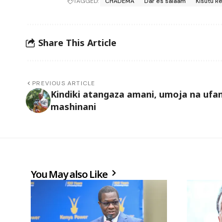
TAGGED:
CHADEMA
Dar es salaam
Kisutu R
Share This Article
PREVIOUS ARTICLE
Kindiki atangaza amani, umoja na ufan
mashinani
You May also Like