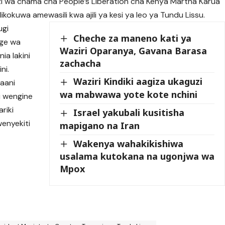
zi wa chama cha People’s Liberation cha Kenya Martha Karua
ikokuwa amewasili kwa ajili ya kesi ya leo ya Tundu Lissu.
ugi
Cheche za maneno kati ya
ege wa
Waziri Oparanya, Gavana Barasa
ia lakini
zachacha
ni.
Waziri Kindiki aagiza ukaguzi
aani
wa mabwawa yote kote nchini
i wengine
riki
Israel yakubali kusitisha
wenyekiti
mapigano na Iran
Wakenya wahakikishiwa
usalama kutokana na ugonjwa wa
Mpox