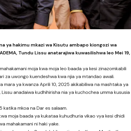
a ya hakimu mkazi wa Kisutu ambapo kiongozi wa
ADEMA, Tundu Lissu anatarajiwa kuwasilishwa leo Mei 19,
mahakamani moja kwa moja leo baada ya kesi zinazomkabili
bari za uwongo kuendeshwa kwa njia ya mtandao awali.
a mara ya kwanza Aprili 10, 2025 akikabiliwa na mashtaka ya
ni, Lissu anadaiwa kudhihirisha nia ya kuchochea umma kususia
25 katika mkoa na Dar es salaam.
kwa moja baada ya kukataa kuhudhuria vikao vya kesi dhidi
wa mahakamani ni haki yake.