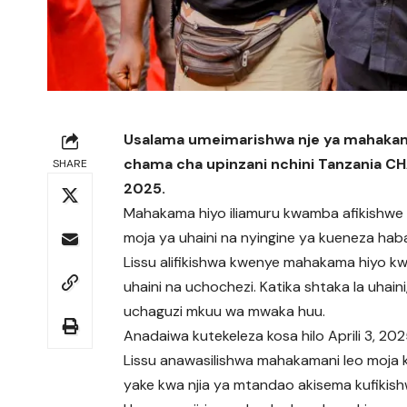
Usalama umeimarishwa nje ya mahakam
chama cha upinzani nchini Tanzania CH
SHARE
2025.
Mahakama hiyo iliamuru kwamba afikishwe 
moja ya uhaini na nyingine ya kueneza ha
Lissu alifikishwa kwenye mahakama hiyo kw
uhaini na uchochezi. Katika shtaka la uhai
uchaguzi mkuu wa mwaka huu.
Anadaiwa kutekeleza kosa hilo Aprili 3, 20
Lissu anawasilishwa mahakamani leo moja 
yake kwa njia ya mtandao akisema kufikish