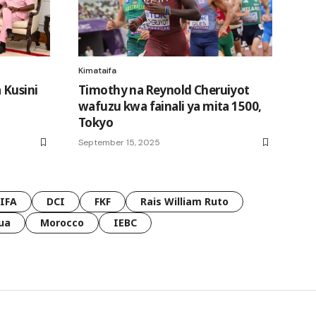
Kimataifa
 Kusini
Timothy na Reynold Cheruiyot
wafuzu kwa fainali ya mita 1500,
Tokyo
September 15, 2025
FIFA
DCI
FKF
Rais William Ruto
ua
Morocco
IEBC