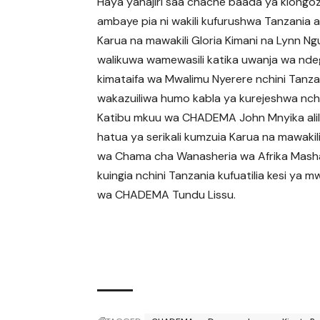
Haya yanajiri saa chache baada ya kiongo
ambaye pia ni wakili kufurushwa Tanzania al
Karua na mawakili Gloria Kimani na Lynn Ng
walikuwa wamewasili katika uwanja wa nd
kimataifa wa Mwalimu Nyerere nchini Tanzan
wakazuiliwa humo kabla ya kurejeshwa nchi
Katibu mkuu wa CHADEMA John Mnyika alil
hatua ya serikali kumzuia Karua na mawakil
wa Chama cha Wanasheria wa Afrika Masha
kuingia nchini Tanzania kufuatilia kesi ya m
wa CHADEMA Tundu Lissu.