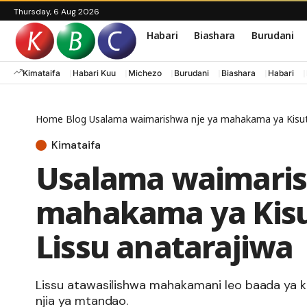
Thursday, 6 Aug 2026
Habari
Biashara
Burudani
Kimataifa
Habari Kuu
Michezo
Burudani
Biashara
Habari
Home
Blog
Usalama waimarishwa nje ya mahakama ya Kisut
Kimataifa
Usalama waimaris
mahakama ya Kis
Lissu anatarajiwa
Lissu atawasilishwa mahakamani leo baada ya ku
njia ya mtandao.