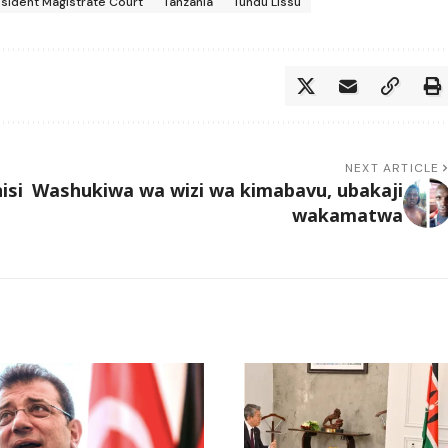
esident Magistrate Court
Tanzania
Tundu Lissu
NEXT ARTICLE
isi
Washukiwa wa wizi wa kimabavu, ubakaji
wakamatwa