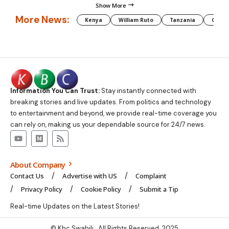
Show More
More News:
Kenya
William Ruto
Tanzania
CAF
Information You Can Trust:
Stay instantly connected with
breaking stories and live updates. From politics and technology
to entertainment and beyond, we provide real-time coverage you
can rely on, making us your dependable source for 24/7 news.
About Company
Contact Us
Advertise with US
Complaint
Privacy Policy
Cookie Policy
Submit a Tip
Real-time Updates on the Latest Stories!
© Kbc Swahili. All Rights Reserved. 2025