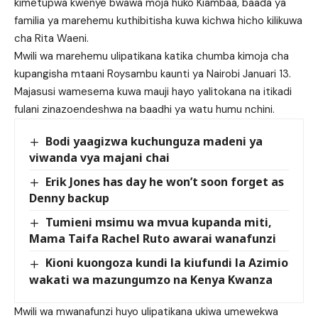
kimetupwa kwenye bwawa moja huko Kiambaa, baada ya
familia ya marehemu kuthibitisha kuwa kichwa hicho kilikuwa
cha Rita Waeni.
Mwili wa marehemu ulipatikana katika chumba kimoja cha
kupangisha mtaani Roysambu kaunti ya Nairobi Januari 13.
Majasusi wamesema kuwa mauji hayo yalitokana na itikadi
fulani zinazoendeshwa na baadhi ya watu humu nchini.
Bodi yaagizwa kuchunguza madeni ya
viwanda vya majani chai
Erik Jones has day he won’t soon forget as
Denny backup
Tumieni msimu wa mvua kupanda miti,
Mama Taifa Rachel Ruto awarai wanafunzi
Kioni kuongoza kundi la kiufundi la Azimio
wakati wa mazungumzo na Kenya Kwanza
Mwili wa mwanafunzi huyo ulipatikana ukiwa umewekwa