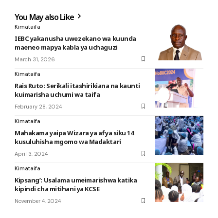
You May also Like
Kimataifa
IEBC yakanusha uwezekano wa kuunda
maeneo mapya kabla ya uchaguzi
March 31, 2026
Kimataifa
Rais Ruto: Serikali itashirikiana na kaunti
kuimarisha uchumi wa taifa
February 28, 2024
Kimataifa
Mahakama yaipa Wizara ya afya siku 14
kusuluhisha mgomo wa Madaktari
April 3, 2024
Kimataifa
Kipsang’: Usalama umeimarishwa katika
kipindi cha mitihani ya KCSE
November 4, 2024