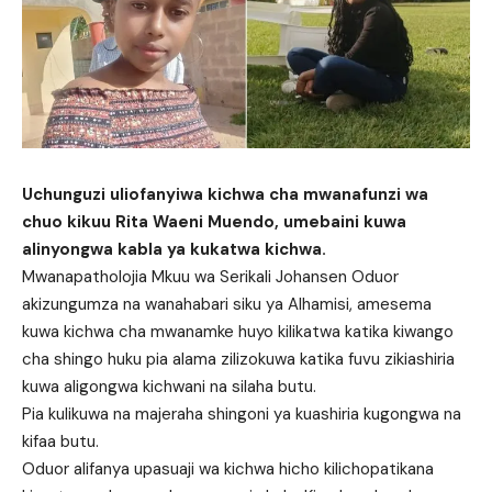
Uchunguzi uliofanyiwa kichwa cha mwanafunzi wa
chuo kikuu Rita Waeni Muendo, umebaini kuwa
alinyongwa kabla ya kukatwa kichwa.
Mwanapatholojia Mkuu wa Serikali Johansen Oduor
akizungumza na wanahabari siku ya Alhamisi, amesema
kuwa kichwa cha mwanamke huyo kilikatwa katika kiwango
cha shingo huku pia alama zilizokuwa katika fuvu zikiashiria
kuwa aligongwa kichwani na silaha butu.
Pia kulikuwa na majeraha shingoni ya kuashiria kugongwa na
kifaa butu.
Oduor alifanya upasuaji wa kichwa hicho kilichopatikana