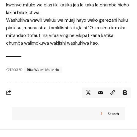
kwenye mfuko wa plastiki katika jaa la taka la chumba hicho
lakini bila kichwa.
Washukiwa wawili wakuu wa muaji hayo wako gerezani huku
pia kisu ,rununu sita ,tarakilishi tatu,laini 10 za simu kutoka
mitandao tofauti na vifaa vingine vikipatikana katika
chumba walimokuwa wakiishi washukiwa hao.
TAGGED:
Rita Waeni Muendo
Search