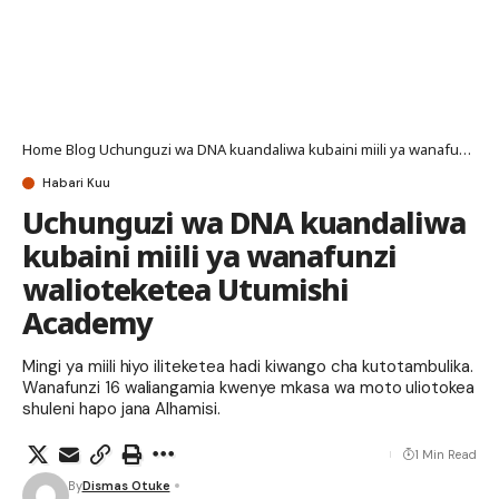
Home
Blog
Uchunguzi wa DNA kuandaliwa kubaini miili ya wanafunzi walioteketea Utumishi Academy
Habari Kuu
Uchunguzi wa DNA kuandaliwa
kubaini miili ya wanafunzi
walioteketea Utumishi
Academy
Mingi ya miili hiyo iliteketea hadi kiwango cha kutotambulika.
Wanafunzi 16 waliangamia kwenye mkasa wa moto uliotokea
shuleni hapo jana Alhamisi.
1 Min Read
By
Dismas Otuke