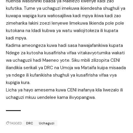
huenda wasishiriki baada ya Maelezo kwenye kadi zao
kufutika. Tume ya uchaguzi imekuwa ikiendesha shughuli ya
kuwapa wapiga kura wałiosajiliwa kadi mpya ikiwa kadi żao
zimeharika łakini zoezi lenyewe limekuwa likienda pole pole
kutokana na Idadi kubwa ya watu waliojitokeza ili kupata
kadi mpya.
Kadima ameongeza kuwa hadi sasa hawajafanikiwa kupata
Ndege za kutosha kusafirisha vifaa vitakavyotumika wakati
wa uchaguzii hadi Maeneo yote. Siku mbili zilizopita CENI
iliandikia serikali ya DRC na Umoja wa Mataifa kuipa misaada
ya ndege ili kufanikisha shughuli ya kusafirisha vifaa vya
kupigia kura.
Licha ya hayo amesema kuwa CENI inafanya kila liwezalo ili
uchaguzi mkuu uendelee kama ilivyopangwa.
TAGGED:
DRC
Uchaguzi