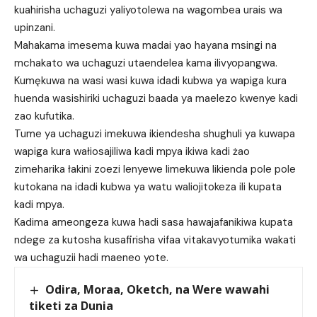
kuahirisha uchaguzi yaliyotolewa na wagombea urais wa
upinzani.
Mahakama imesema kuwa madai yao hayana msingi na
mchakato wa uchaguzi utaendelea kama ilivyopangwa.
Kumękuwa na wasi wasi kuwa idadi kubwa ya wapiga kura
huenda wasishiriki uchaguzi baada ya maelezo kwenye kadi
zao kufutika.
Tume ya uchaguzi imekuwa ikiendesha shughuli ya kuwapa
wapiga kura wałiosajiliwa kadi mpya ikiwa kadi żao
zimeharika łakini zoezi lenyewe limekuwa likienda pole pole
kutokana na idadi kubwa ya watu waliojitokeza ili kupata
kadi mpya.
Kadima ameongeza kuwa hadi sasa hawajafanikiwa kupata
ndege za kutosha kusafirisha vifaa vitakavyotumika wakati
wa uchaguzii hadi maeneo yote.
Odira, Moraa, Oketch, na Were wawahi
tiketi za Dunia