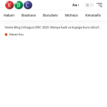
Aa
Habari
Biashara
Burudani
Michezo
Kimataifa
Home
Blog
Uchaguzi DRC 2023: Wenye kadi za kupigia kura zilizofutika kuruhusiwa kupiga kura
Habari Kuu