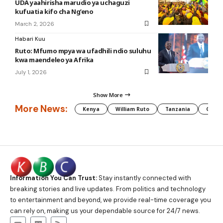
UDA yaahirisha marudio ya uchaguzi
kufuatia kifo cha Ng’eno
March 2, 2026
Habari Kuu
Ruto: Mfumo mpya wa ufadhili ndio suluhu
kwa maendeleo ya Afrika
July 1, 2026
Show More
More News:
Kenya
William Ruto
Tanzania
CAF
Information You Can Trust:
Stay instantly connected with
breaking stories and live updates. From politics and technology
to entertainment and beyond, we provide real-time coverage you
can rely on, making us your dependable source for 24/7 news.