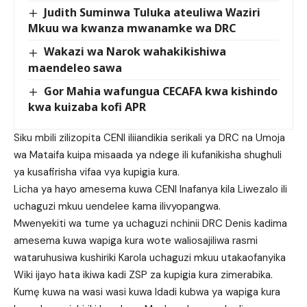
Judith Suminwa Tuluka ateuliwa Waziri
Mkuu wa kwanza mwanamke wa DRC
Wakazi wa Narok wahakikishiwa
maendeleo sawa
Gor Mahia wafungua CECAFA kwa kishindo
kwa kuizaba kofi APR
Siku mbili zilizopita CENI iliiandikia serikali ya DRC na Umoja
wa Mataifa kuipa misaada ya ndege ili kufanikisha shughuli
ya kusafirisha vifaa vya kupigia kura.
Licha ya hayo amesema kuwa CENI Inafanya kila Liwezalo ili
uchaguzi mkuu uendelee kama ilivyopangwa.
Mwenyekiti wa tume ya uchaguzi nchinii DRC Denis kadima
amesema kuwa wapiga kura wote waliosajiliwa rasmi
wataruhusiwa kushiriki Karola uchaguzi mkuu utakaofanyika
Wiki ijayo hata ikiwa kadi ZSP za kupigia kura zimerabika.
Kumę kuwa na wasi wasi kuwa Idadi kubwa ya wapiga kura