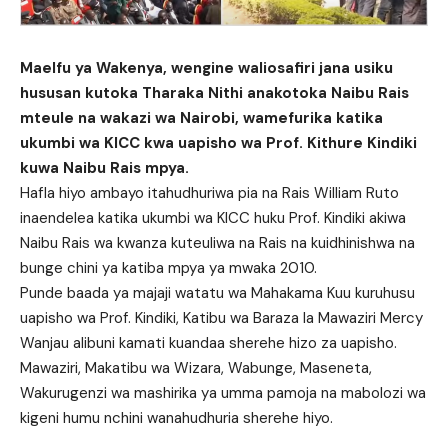
Maelfu ya Wakenya, wengine waliosafiri jana usiku
hususan kutoka Tharaka Nithi anakotoka Naibu Rais
mteule na wakazi wa Nairobi, wamefurika katika
ukumbi wa KICC kwa uapisho wa Prof. Kithure Kindiki
kuwa Naibu Rais mpya.
Hafla hiyo ambayo itahudhuriwa pia na Rais William Ruto
inaendelea katika ukumbi wa KICC huku Prof. Kindiki akiwa
Naibu Rais wa kwanza kuteuliwa na Rais na kuidhinishwa na
bunge chini ya katiba mpya ya mwaka 2010.
Punde baada ya majaji watatu wa Mahakama Kuu kuruhusu
uapisho wa Prof. Kindiki, Katibu wa Baraza la Mawaziri Mercy
Wanjau alibuni kamati kuandaa sherehe hizo za uapisho.
Mawaziri, Makatibu wa Wizara, Wabunge, Maseneta,
Wakurugenzi wa mashirika ya umma pamoja na mabolozi wa
kigeni humu nchini wanahudhuria sherehe hiyo.