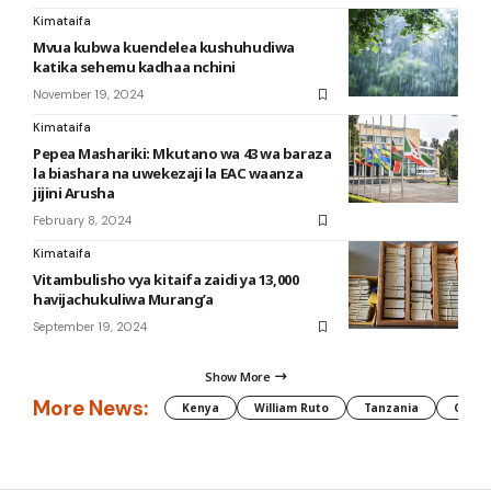
Kimataifa
Mvua kubwa kuendelea kushuhudiwa
katika sehemu kadhaa nchini
November 19, 2024
Kimataifa
Pepea Mashariki: Mkutano wa 43 wa baraza
la biashara na uwekezaji la EAC waanza
jijini Arusha
February 8, 2024
Kimataifa
Vitambulisho vya kitaifa zaidi ya 13,000
havijachukuliwa Murang’a
September 19, 2024
Show More
More News:
Kenya
William Ruto
Tanzania
CAF