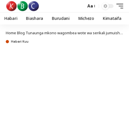
Aa
Habari
Biashara
Burudani
Michezo
Kimataifa
Home
Blog
Tunaunga mkono wagombea wote wa serikali jumuishi, asema Kindiki
Habari Kuu