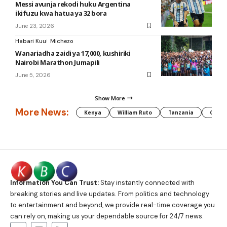
Messi avunja rekodi huku Argentina
ikifuzu kwa hatua ya 32 bora
June 23, 2026
Habari Kuu
Michezo
Wanariadha zaidi ya 17,000, kushiriki
Nairobi Marathon Jumapili
June 5, 2026
Show More
More News:
Kenya
William Ruto
Tanzania
CAF
Information You Can Trust:
Stay instantly connected with
breaking stories and live updates. From politics and technology
to entertainment and beyond, we provide real-time coverage you
can rely on, making us your dependable source for 24/7 news.