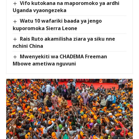
Vifo kutokana na maporomoko ya ardhi
Uganda vyaongezeka
Watu 10 wafariki baada ya jengo
kuporomoka Sierra Leone
Rais Ruto akamilisha ziara ya siku nne
nchini China
Mwenyekiti wa CHADEMA Freeman
Mbowe ametiwa nguvuni