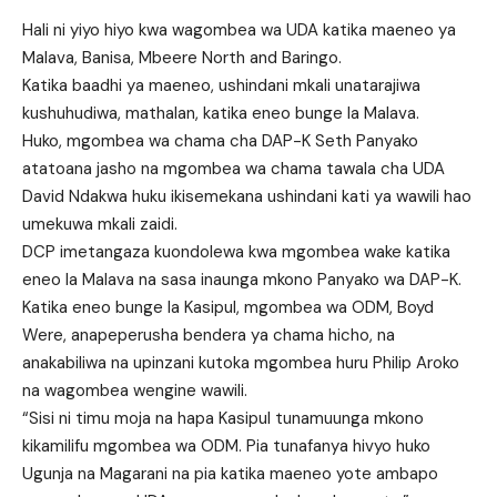
Hali ni yiyo hiyo kwa wagombea wa UDA katika maeneo ya
Malava, Banisa, Mbeere North and Baringo.
Katika baadhi ya maeneo, ushindani mkali unatarajiwa
kushuhudiwa, mathalan, katika eneo bunge la Malava.
Huko, mgombea wa chama cha DAP-K Seth Panyako
atatoana jasho na mgombea wa chama tawala cha UDA
David Ndakwa huku ikisemekana ushindani kati ya wawili hao
umekuwa mkali zaidi.
DCP imetangaza kuondolewa kwa mgombea wake katika
eneo la Malava na sasa inaunga mkono Panyako wa DAP-K.
Katika eneo bunge la Kasipul, mgombea wa ODM, Boyd
Were, anapeperusha bendera ya chama hicho, na
anakabiliwa na upinzani kutoka mgombea huru Philip Aroko
na wagombea wengine wawili.
“Sisi ni timu moja na hapa Kasipul tunamuunga mkono
kikamilifu mgombea wa ODM. Pia tunafanya hivyo huko
Ugunja na Magarani na pia katika maeneo yote ambapo