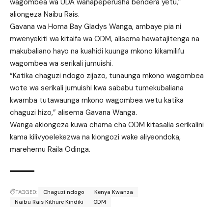
wagombea wa UDA wanapeperusha bendera yetu,”
aliongeza Naibu Rais.
Gavana wa Homa Bay Gladys Wanga, ambaye pia ni
mwenyekiti wa kitaifa wa ODM, alisema hawatajitenga na
makubaliano hayo na kuahidi kuunga mkono kikamilifu
wagombea wa serikali jumuishi.
“Katika chaguzi ndogo zijazo, tunaunga mkono wagombea
wote wa serikali jumuishi kwa sababu tumekubaliana
kwamba tutawaunga mkono wagombea wetu katika
chaguzi hizo,” alisema Gavana Wanga.
Wanga akiongeza kuwa chama cha ODM kitasalia serikalini
kama kilivyoelekezwa na kiongozi wake aliyeondoka,
marehemu Raila Odinga.
TAGGED:
Chaguzi ndogo
Kenya Kwanza
Naibu Rais Kithure Kindiki
ODM