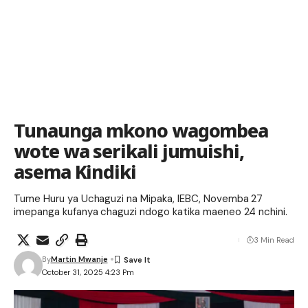
Tunaunga mkono wagombea
wote wa serikali jumuishi,
asema Kindiki
Tume Huru ya Uchaguzi na Mipaka, IEBC, Novemba 27
imepanga kufanya chaguzi ndogo katika maeneo 24 nchini.
3 Min Read
By
Martin Mwanje
October 31, 2025 4:23 Pm