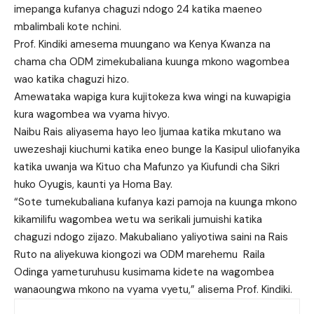
imepanga kufanya chaguzi ndogo 24 katika maeneo
mbalimbali kote nchini.
Prof. Kindiki amesema muungano wa Kenya Kwanza na
chama cha ODM zimekubaliana kuunga mkono wagombea
wao katika chaguzi hizo.
Amewataka wapiga kura kujitokeza kwa wingi na kuwapigia
kura wagombea wa vyama hivyo.
Naibu Rais aliyasema hayo leo Ijumaa katika mkutano wa
uwezeshaji kiuchumi katika eneo bunge la Kasipul uliofanyika
katika uwanja wa Kituo cha Mafunzo ya Kiufundi cha Sikri
huko Oyugis, kaunti ya Homa Bay.
“Sote tumekubaliana kufanya kazi pamoja na kuunga mkono
kikamilifu wagombea wetu wa serikali jumuishi katika
chaguzi ndogo zijazo. Makubaliano yaliyotiwa saini na Rais
Ruto na aliyekuwa kiongozi wa ODM marehemu Raila
Odinga yameturuhusu kusimama kidete na wagombea
wanaoungwa mkono na vyama vyetu,” alisema Prof. Kindiki.