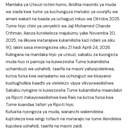
Mamlaka ya Uteuzi nchini humo, iliridhia maombi ya muda
wa ziada kwa tume ya kuchunguza matukio ya uvunjifu wa
amani wakati na baada ya uchaguzi mkuu wa Oktoba 2025.
Tume hiyo chini ya uenyekiti wa Jaji Mohamed Chande
Othman, ilianza kutekeleza majukumu yake Novemba 20,
2025, na ilikuwa inatarajiwa kukamilisha kazi ndani ya siku
90, lakini sasa imeongezea siku 21 hadi Aprili 24, 2026.
Kulingana na mamlaka hiyo ya uteuzi, sababu za kuongeza
muda huo ni pamoja na kuiwezesha Tume kukamilisha
uchambuzi wa ushahidi, taarifa na maoni yaliyopokelewa,
kutoa fursa kwa wataalamu wa uchunguzi wa kisayansi
kushughulikia baadhi ya vielelezo vipya vilivyowasilishwa.
Sababu nyingine ni kuiwezesha Tume kukamilisha maandalizi
ya Ripoti itakayowasilishwa kwa Rais na kutoa fursa kwa
Tume kuandaa tafsiri ya Ripoti hiyo.
Kufuatia nyongeza ya muda, wananchi waliendelea
kujitokeza kwa wingi tofauti na matarajio na tume iliendelea
kupokea ushahidi, taarifa na maoni zaidi.