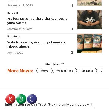
September 19, 2023
Burudani
Profesa Jay achapisha picha kuonyesha
yuko salama
September 15, 2024
Kimataifa
Wakulima waonywa dhidi ya kununua
mbegu ghushi
April 1, 2025
Show More
More News:
Kenya
William Ruto
Tanzania
CAF
Information You Can Trust:
Stay instantly connected with