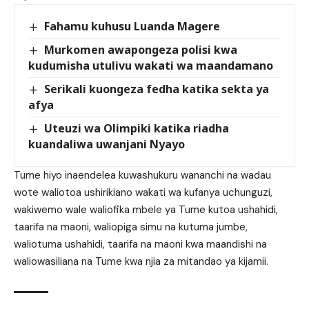
Fahamu kuhusu Luanda Magere
Murkomen awapongeza polisi kwa
kudumisha utulivu wakati wa maandamano
Serikali kuongeza fedha katika sekta ya
afya
Uteuzi wa Olimpiki katika riadha
kuandaliwa uwanjani Nyayo
Tume hiyo inaendelea kuwashukuru wananchi na wadau
wote waliotoa ushirikiano wakati wa kufanya uchunguzi,
wakiwemo wale waliofika mbele ya Tume kutoa ushahidi,
taarifa na maoni, waliopiga simu na kutuma jumbe,
waliotuma ushahidi, taarifa na maoni kwa maandishi na
waliowasiliana na Tume kwa njia za mitandao ya kijamii.