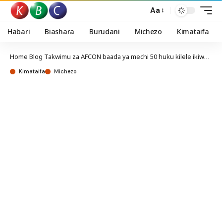
Aa
Habari
Biashara
Burudani
Michezo
Kimataifa
Home
Blog
Takwimu za AFCON baada ya mechi 50 huku kilele ikiwa Jumapili
Kimataifa
Michezo