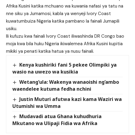
Afrika Kusini katika mchuano wa kuwania nafasi ya tatu na
nne siku ya Jumamosi, kabla ya wenyeji Ivory Coast
kuwatumbuiza Nigeria katika pambano la fainali Jumapili
usiku.
Ili kufuzu kwa fainali Ivory Coast iliwashinda DR Congo bao
moja kwa bila huku Nigeria ikiwalemea Afrika Kusini kupitia
mikiki ya penati katika hatua ya nusu fainali.
Kenya kushiriki fani 5 pekee Olimpiki ya
wasio na uwezo wa kusikia
Wetang’ula: Wakenya wanaoishi ng’ambo
waendelee kutuma fedha nchini
Justin Muturi afutwa kazi kama Waziri wa
Utumishi wa Umma
Mudavadi atua Ghana kuhudhuria
Mkutano wa Ulipaji Fidia wa Afrika