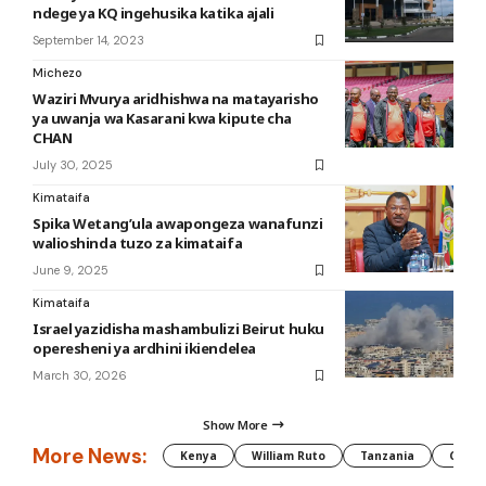
ndege ya KQ ingehusika katika ajali
September 14, 2023
Michezo
Waziri Mvurya aridhishwa na matayarisho
ya uwanja wa Kasarani kwa kipute cha
CHAN
July 30, 2025
Kimataifa
Spika Wetang’ula awapongeza wanafunzi
walioshinda tuzo za kimataifa
June 9, 2025
Kimataifa
Israel yazidisha mashambulizi Beirut huku
operesheni ya ardhini ikiendelea
March 30, 2026
Show More
More News:
Kenya
William Ruto
Tanzania
CAF