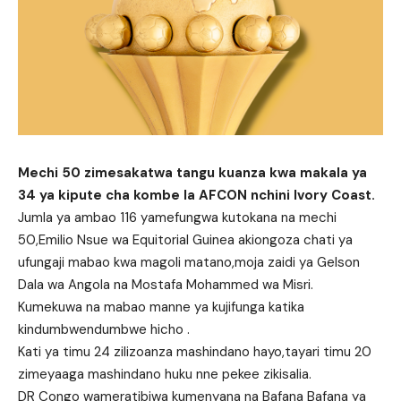
Mechi 50 zimesakatwa tangu kuanza kwa makala ya
34 ya kipute cha kombe la AFCON nchini Ivory Coast.
Jumla ya ambao 116 yamefungwa kutokana na mechi
50,Emilio Nsue wa Equitorial Guinea akiongoza chati ya
ufungaji mabao kwa magoli matano,moja zaidi ya Gelson
Dala wa Angola na Mostafa Mohammed wa Misri.
Kumekuwa na mabao manne ya kujifunga katika
kindumbwendumbwe hicho .
Kati ya timu 24 zilizoanza mashindano hayo,tayari timu 20
zimeyaaga mashindano huku nne pekee zikisalia.
DR Congo wameratibiwa kumenyana na Bafana Bafana ya