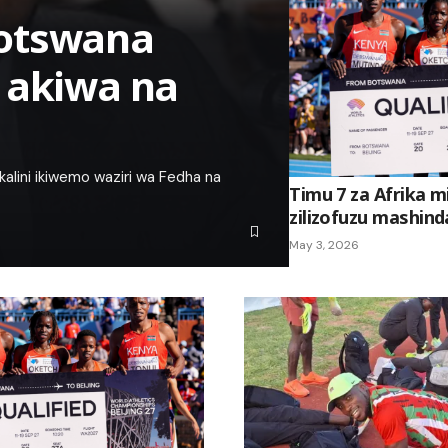
Botswana
 akiwa na
alini ikiwemo waziri wa Fedha na
Timu 7 za Afrika 
zilizofuzu mashin
May 3, 2026