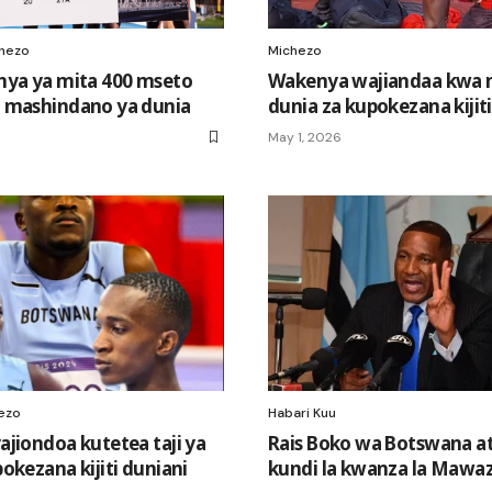
hezo
Michezo
nya ya mita 400 mseto
Wakenya wajiandaa kwa 
 mashindano ya dunia
dunia za kupokezana kijiti
May 1, 2026
ezo
Habari Kuu
jiondoa kutetea taji ya
Rais Boko wa Botswana a
okezana kijiti duniani
kundi la kwanza la Mawazi