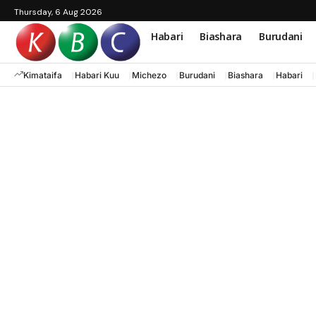
Thursday, 6 Aug 2026
Habari
Biashara
Burudani
Kimataifa
Habari Kuu
Michezo
Burudani
Biashara
Habari