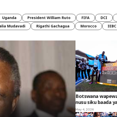
Uganda
President William Ruto
FIFA
DCI
lia Mudavadi
Rigathi Gachagua
Morocco
IEBC
Botswana wapewa
nusu siku baada y
May 4, 2026