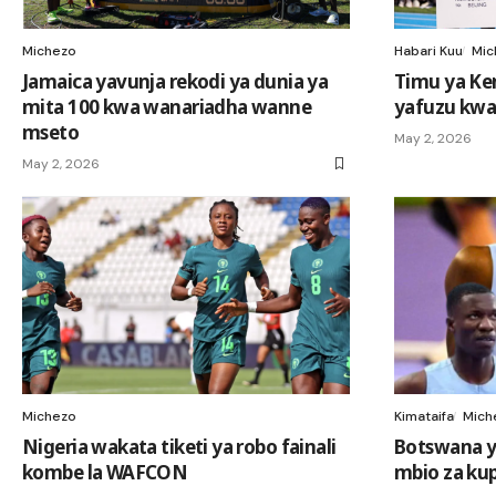
Michezo
Habari Kuu
Mic
Jamaica yavunja rekodi ya dunia ya
Timu ya Ke
mita 100 kwa wanariadha wanne
yafuzu kwa
mseto
May 2, 2026
May 2, 2026
Michezo
Kimataifa
Mich
Nigeria wakata tiketi ya robo fainali
Botswana ya
kombe la WAFCON
mbio za kup