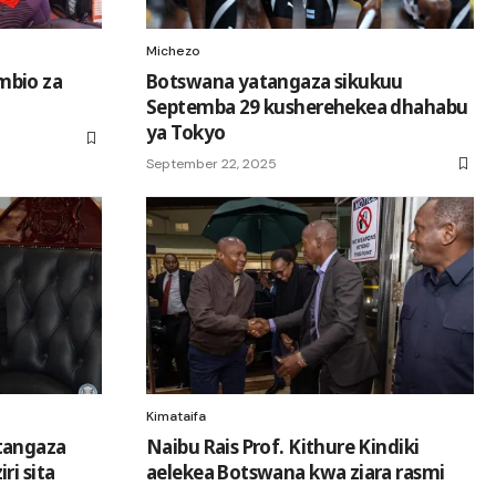
Michezo
mbio za
Botswana yatangaza sikukuu
Septemba 29 kusherehekea dhahabu
ya Tokyo
September 22, 2025
Kimataifa
tangaza
Naibu Rais Prof. Kithure Kindiki
ri sita
aelekea Botswana kwa ziara rasmi