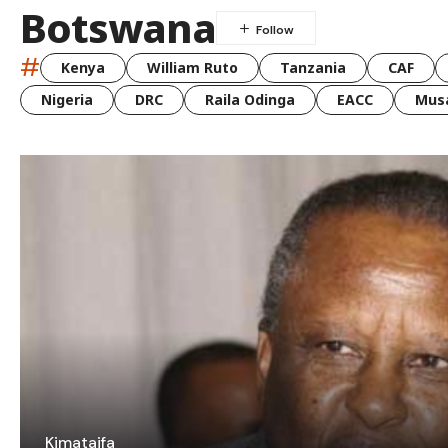
Botswana
#
Kenya
William Ruto
Tanzania
CAF
Nigeria
DRC
Raila Odinga
EACC
Musa
Kimataifa