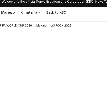
Welcome to the official Kenya Broadcasting Corporation (KBC) News Y
Michezo
Kimataifa
Back to KBC
FIFA WORLD CUP 2026
Makala
WAFCON 2026