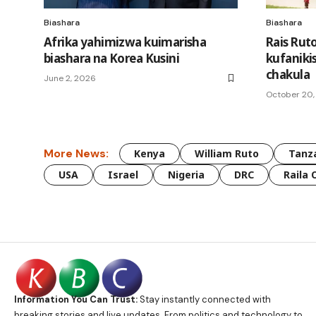
Biashara
Biashara
Afrika yahimizwa kuimarisha
Rais Ru
biashara na Korea Kusini
kufaniki
chakula
June 2, 2026
October 20,
More News:
Kenya
William Ruto
Tanz
USA
Israel
Nigeria
DRC
Raila 
Information You Can Trust:
Stay instantly connected with
breaking stories and live updates. From politics and technology to