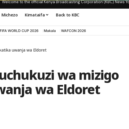
Welcome to the official Kenya Broadcasting Corporation (KBC) News Y
Michezo
Kimataifa
Back to KBC
FIFA WORLD CUP 2026
Makala
WAFCON 2026
 katika uwanja wa Eldoret
 uchukuzi wa mizigo
wanja wa Eldoret