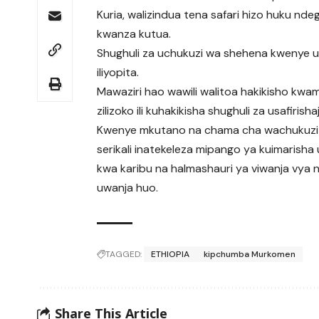
Kuria, walizindua tena safari hizo huku nde
kwanza kutua.
Shughuli za uchukuzi wa shehena kwenye u
iliyopita.
Mawaziri hao wawili walitoa hakikisho kwa
zilizoko ili kuhakikisha shughuli za usafiris
Kwenye mkutano na chama cha wachukuzi 
serikali inatekeleza mipango ya kuimarish
kwa karibu na halmashauri ya viwanja vya nd
uwanja huo.
TAGGED:
ETHIOPIA
kipchumba Murkomen
Share This Article