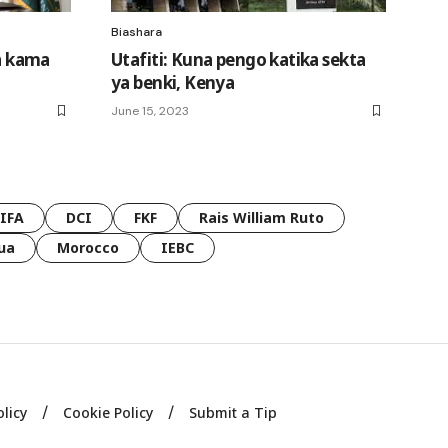
Biashara
a kama
Utafiti: Kuna pengo katika sekta
ya benki, Kenya
June 15, 2023
FIFA
DCI
FKF
Rais William Ruto
ua
Morocco
IEBC
olicy
Cookie Policy
Submit a Tip