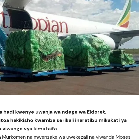
a hadi kwenye uwanja wa ndege wa Eldoret,
toa hakikisho kwamba serikali inaratibu mikakati ya
 viwango vya kimataifa.
ba Murkomen na mwenzake wa uwekezaji na viwanda Moses