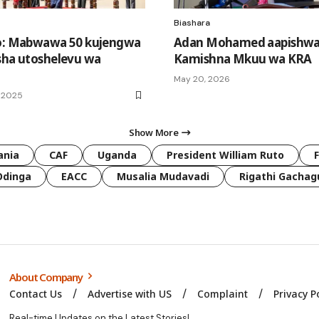
Biashara
to: Mabwawa 50 kujengwa
Adan Mohamed aapishw
sha utoshelevu wa
Kamishna Mkuu wa KRA
May 20, 2026
 2025
Show More
ania
CAF
Uganda
President William Ruto
Odinga
EACC
Musalia Mudavadi
Rigathi Gachag
About Company
Contact Us
Advertise with US
Complaint
Privacy P
Real-time Updates on the Latest Stories!