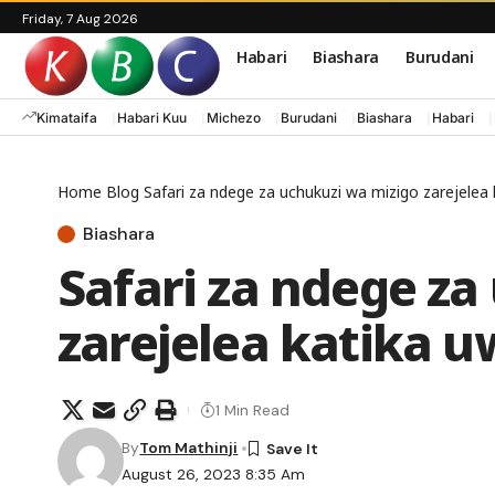
Friday, 7 Aug 2026
Habari
Biashara
Burudani
Kimataifa
Habari Kuu
Michezo
Burudani
Biashara
Habari
Home
Blog
Safari za ndege za uchukuzi wa mizigo zarejelea
Biashara
Safari za ndege za
zarejelea katika u
1 Min Read
By
Tom Mathinji
August 26, 2023 8:35 Am