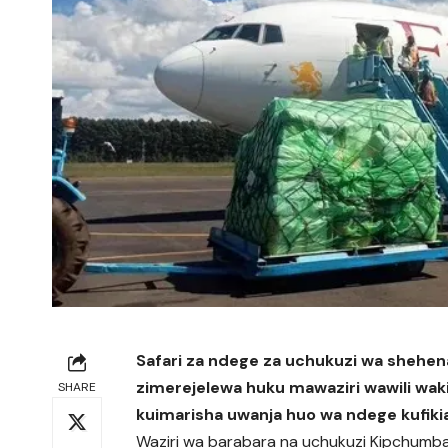
Safari za ndege za uchukuzi wa shehen
zimerejelewa huku mawaziri wawili waki
SHARE
kuimarisha uwanja huo wa ndege kufikia
Waziri wa barabara na uchukuzi Kipchum