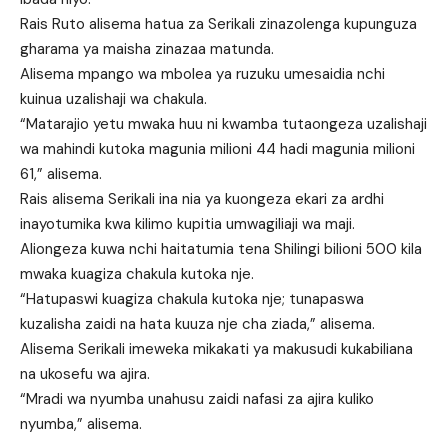
Rais Ruto alisema hatua za Serikali zinazolenga kupunguza
gharama ya maisha zinazaa matunda.
Alisema mpango wa mbolea ya ruzuku umesaidia nchi
kuinua uzalishaji wa chakula.
“Matarajio yetu mwaka huu ni kwamba tutaongeza uzalishaji
wa mahindi kutoka magunia milioni 44 hadi magunia milioni
61,” alisema.
Rais alisema Serikali ina nia ya kuongeza ekari za ardhi
inayotumika kwa kilimo kupitia umwagiliaji wa maji.
Aliongeza kuwa nchi haitatumia tena Shilingi bilioni 500 kila
mwaka kuagiza chakula kutoka nje.
“Hatupaswi kuagiza chakula kutoka nje; tunapaswa
kuzalisha zaidi na hata kuuza nje cha ziada,” alisema.
Alisema Serikali imeweka mikakati ya makusudi kukabiliana
na ukosefu wa ajira.
“Mradi wa nyumba unahusu zaidi nafasi za ajira kuliko
nyumba,” alisema.