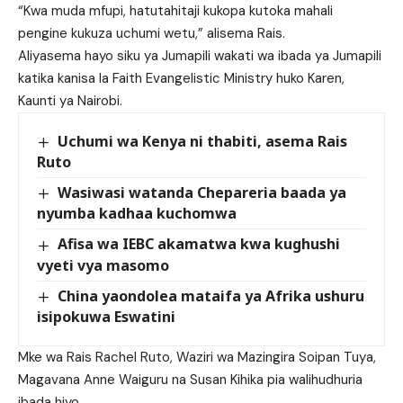
“Kwa muda mfupi, hatutahitaji kukopa kutoka mahali
pengine kukuza uchumi wetu,” alisema Rais.
Aliyasema hayo siku ya Jumapili wakati wa ibada ya Jumapili
katika kanisa la Faith Evangelistic Ministry huko Karen,
Kaunti ya Nairobi.
Uchumi wa Kenya ni thabiti, asema Rais
Ruto
Wasiwasi watanda Chepareria baada ya
nyumba kadhaa kuchomwa
Afisa wa IEBC akamatwa kwa kughushi
vyeti vya masomo
China yaondolea mataifa ya Afrika ushuru
isipokuwa Eswatini
Mke wa Rais Rachel Ruto, Waziri wa Mazingira Soipan Tuya,
Magavana Anne Waiguru na Susan Kihika pia walihudhuria
ibada hiyo.