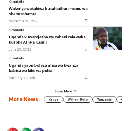
Kimataifa
Wakenya watakiwa kutahadhari msimu wa
shamrashamra
November 20, 2023
Kimataifa
Uganda kuwarejesha nyumbani raia wake
kutoka Afrika Kusini
June 29, 2026
Kimataifa
Uganda yaomboleza afisa wa kwanza
kabisa wa kike wa polisi
February 4, 2025
Show More
More News:
Kenya
William Ruto
Tanzania
CAF