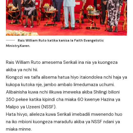
Rais William Ruto katika kanisa la Faith Evangelistic
Ministry,Karen.
Rais William Ruto amesema Serikali ina nia ya kuongeza
akiba ya nchi hii.
Kiongozi wa taifa alisema hatua hiyo itaiondolea nchi haja ya
kukopa kutoka nje, jambo ambalo limedumaza uchumi.
Alibainisha kuwa nchi ilikuwa imeweka akiba Shilingi bilioni
350 pekee katika kipindi cha miaka 60 kwenye Hazina ya
Malipo ya Uzeeni (NSSF).
Hata hivyo, alieleza kuwa Serikali imebadili mwenendo huo
na iko mbioni kuongeza maradufu akiba ya NSSF ndani ya
miaka minne.