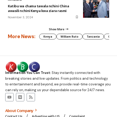
Katibu wa chama tawala nchini China
awasili nchini Kenya kwa ziara rasmi
November 3, 2024
Show More
More News:
Kenya
William Ruto
Tanzania
CAF
Information You Can Trust:
Stay instantly connected with
breaking stories and live updates. From politics and technology
to entertainment and beyond, we provide real-time coverage you
can rely on, making us your dependable source for 24/7 news.
About Company
Contact Us
Advertise with US
Complaint