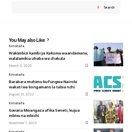
Search
You May also Like
Kimataifa
Wakimbizi kambi ya Kakuma waandamana,
walalamikia uhaba wa chakula
March 3, 2025
Kimataifa
Barabara muhimu kufungwa Nairobi
wakati wa kongamano la tabia nchi
August 31, 2023
Kimataifa
Gavana Mwangaza afika Seneti, kujua
mbivu na mbichi
November 7, 2023
Kimataifa