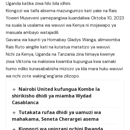
Uganda katika ziwa hilo bila idhini.
Kiongozi wa taifa alisema mazungumzo kati yake na Rais
Yoweri Museveni yamepangiwa kuandaliwa Oktoba 10, 2023
na suala la usalama wa wavuvi wa Kenya ni mojawapo ya
masuala ambayo watajadili.
Gavana wa kaunti ya Homabay Gladys Wanga, alimwomba
Rais Ruto aingilie kati na kutatua matatizo ya wavuvi.
Nchi za Kenya, Uganda na Tanzania zina himaya kwenye
ziwa Viktoria na inakisiwa kwamba kupungua kwa samaki
humo ndiko kunasababisha mizozo ya kila mara huku wavuvi
wa nchi zote waking’ang’ania zilizopo.
Nairobi United kufungua Kombe la
shirikisho dhidi ya miamba Wydad
Casablanca
Tutakata rufaa dhidi ya uamuzi wa
mahakama, Seneta Cherargei asema
Kiongozi wa upinzani nchini Rwanda