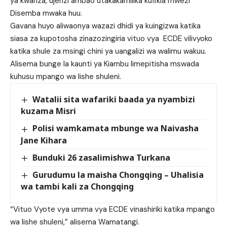
ya kwanza, ujenzi ambao utakakamilika kufikia mwezi
Disemba mwaka huu.
Gavana huyo aliwaonya wazazi dhidi ya kuingizwa katika
siasa za kupotosha zinazozingiria vituo vya ECDE vilivyoko
katika shule za msingi chini ya uangalizi wa walimu wakuu.
Alisema bunge la kaunti ya Kiambu limepitisha mswada
kuhusu mpango wa lishe shuleni.
Watalii sita wafariki baada ya nyambizi
kuzama Misri
Polisi wamkamata mbunge wa Naivasha
Jane Kihara
Bunduki 26 zasalimishwa Turkana
Gurudumu la maisha Chongqing – Uhalisia
wa tambi kali za Chongqing
“Vituo Vyote vya umma vya ECDE vinashiriki katika mpango
wa lishe shuleni,” alisema Wamatangi.