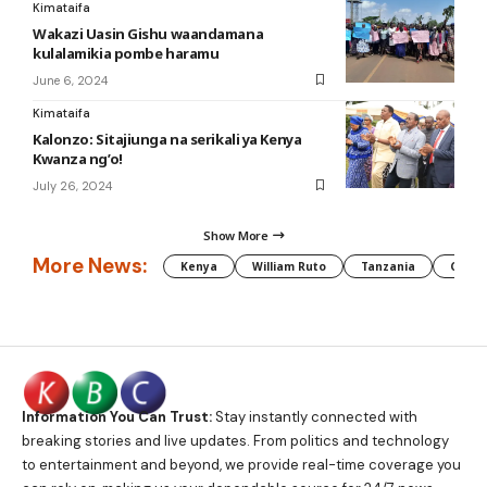
Kimataifa
Wakazi Uasin Gishu waandamana
kulalamikia pombe haramu
June 6, 2024
Kimataifa
Kalonzo: Sitajiunga na serikali ya Kenya
Kwanza ng’o!
July 26, 2024
Show More
More News:
Kenya
William Ruto
Tanzania
CAF
Information You Can Trust:
Stay instantly connected with
breaking stories and live updates. From politics and technology
to entertainment and beyond, we provide real-time coverage you