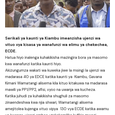
Serikali ya kaunti ya Kiambu imeanzisha ujenzi wa
vituo vya kisasa ya wanafunzi wa elimu ya chekechea,
ECDE.
Hatua hiyo inalenga kuhakikisha mazingira bora ya masomo
kwa wanafunzi katika kaunti hiyo.
Akizungumza wakati wa kuweka jiwe la msingi la ujenzi wa
madarasa 40 ya EDCE katika kaunti ya Kiambu, Gavana
Kimani Wamatangi alisema kila kituo kitakuwa na madarasa
mawili ya PP1/PP2, afisi, vyoo na uwanja wa kucheza.
Katika juhudi za kuhakikisha shughuli za masomo
zinaendeshwa kwa njia shwari, Wamatangi alisema
amejitolea kujenga vituo vipya 130 vya ECDE katika awamu