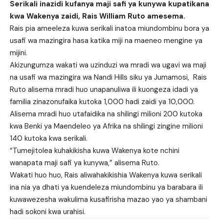
Serikali inazidi kufanya maji safi ya kunywa kupatikana
kwa Wakenya zaidi, Rais William Ruto amesema.
Rais pia ameeleza kuwa serikali inatoa miundombinu bora ya
usafi wa mazingira hasa katika miji na maeneo mengine ya
mijini.
Akizungumza wakati wa uzinduzi wa mradi wa ugavi wa maji
na usafi wa mazingira wa Nandi Hills siku ya Jumamosi, Rais
Ruto alisema mradi huo unapanuliwa ili kuongeza idadi ya
familia zinazonufaika kutoka 1,000 hadi zaidi ya 10,000.
Alisema mradi huo utafaidika na shilingi milioni 200 kutoka
kwa Benki ya Maendeleo ya Afrika na shilingi zingine milioni
140 kutoka kwa serikali.
“Tumejitolea kuhakikisha kuwa Wakenya kote nchini
wanapata maji safi ya kunywa,” alisema Ruto.
Wakati huo huo, Rais aliwahakikishia Wakenya kuwa serikali
ina nia ya dhati ya kuendeleza miundombinu ya barabara ili
kuwawezesha wakulima kusafirisha mazao yao ya shambani
hadi sokoni kwa urahisi.