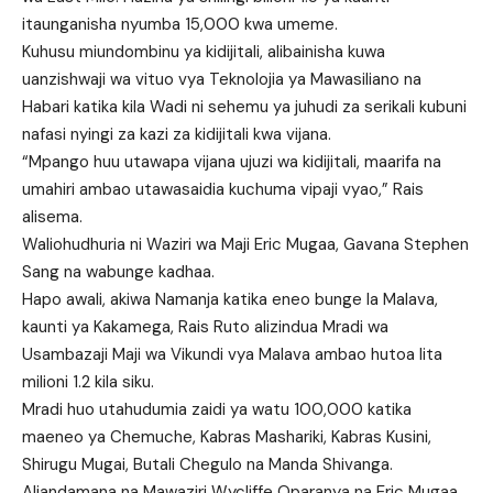
itaunganisha nyumba 15,000 kwa umeme.
Kuhusu miundombinu ya kidijitali, alibainisha kuwa
uanzishwaji wa vituo vya Teknolojia ya Mawasiliano na
Habari katika kila Wadi ni sehemu ya juhudi za serikali kubuni
nafasi nyingi za kazi za kidijitali kwa vijana.
“Mpango huu utawapa vijana ujuzi wa kidijitali, maarifa na
umahiri ambao utawasaidia kuchuma vipaji vyao,” Rais
alisema.
Waliohudhuria ni Waziri wa Maji Eric Mugaa, Gavana Stephen
Sang na wabunge kadhaa.
Hapo awali, akiwa Namanja katika eneo bunge la Malava,
kaunti ya Kakamega, Rais Ruto alizindua Mradi wa
Usambazaji Maji wa Vikundi vya Malava ambao hutoa lita
milioni 1.2 kila siku.
Mradi huo utahudumia zaidi ya watu 100,000 katika
maeneo ya Chemuche, Kabras Mashariki, Kabras Kusini,
Shirugu Mugai, Butali Chegulo na Manda Shivanga.
Aliandamana na Mawaziri Wycliffe Oparanya na Eric Mugaa,