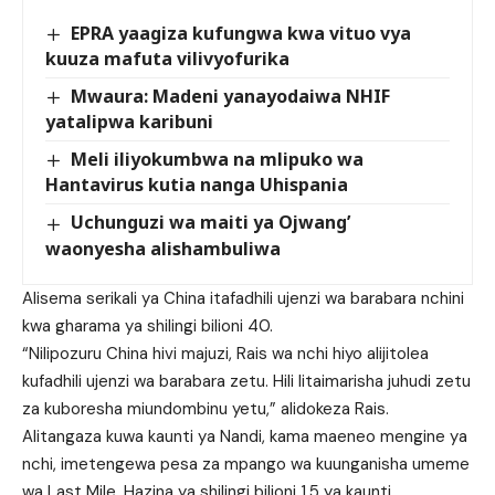
EPRA yaagiza kufungwa kwa vituo vya
kuuza mafuta vilivyofurika
Mwaura: Madeni yanayodaiwa NHIF
yatalipwa karibuni
Meli iliyokumbwa na mlipuko wa
Hantavirus kutia nanga Uhispania
Uchunguzi wa maiti ya Ojwang’
waonyesha alishambuliwa
Alisema serikali ya China itafadhili ujenzi wa barabara nchini
kwa gharama ya shilingi bilioni 40.
“Nilipozuru China hivi majuzi, Rais wa nchi hiyo alijitolea
kufadhili ujenzi wa barabara zetu. Hili litaimarisha juhudi zetu
za kuboresha miundombinu yetu,” alidokeza Rais.
Alitangaza kuwa kaunti ya Nandi, kama maeneo mengine ya
nchi, imetengewa pesa za mpango wa kuunganisha umeme
wa Last Mile. Hazina ya shilingi bilioni 1.5 ya kaunti