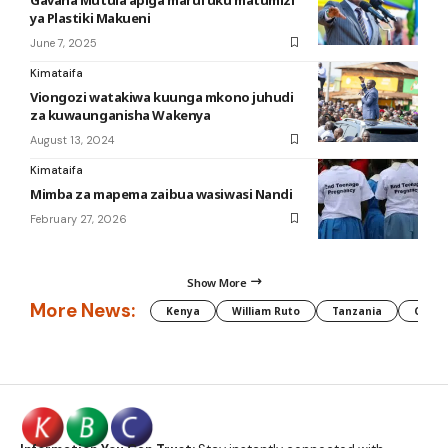
ya Plastiki Makueni
June 7, 2025
Kimataifa
Viongozi watakiwa kuunga mkono juhudi
za kuwaunganisha Wakenya
August 13, 2024
Kimataifa
Mimba za mapema zaibua wasiwasi Nandi
February 27, 2026
Show More
More News:
Kenya
William Ruto
Tanzania
CAF