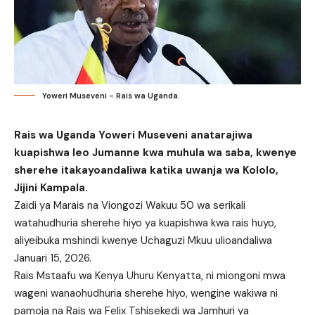
Yoweri Museveni - Rais wa Uganda.
Rais wa Uganda Yoweri Museveni anatarajiwa
kuapishwa leo Jumanne kwa muhula wa saba, kwenye
sherehe itakayoandaliwa katika uwanja wa Kololo,
Jijini Kampala.
Zaidi ya Marais na Viongozi Wakuu 50 wa serikali
watahudhuria sherehe hiyo ya kuapishwa kwa rais huyo,
aliyeibuka mshindi kwenye Uchaguzi Mkuu ulioandaliwa
Januari 15, 2026.
Rais Mstaafu wa Kenya Uhuru Kenyatta, ni miongoni mwa
wageni wanaohudhuria sherehe hiyo, wengine wakiwa ni
pamoja na Rais wa Felix Tshisekedi wa Jamhuri ya