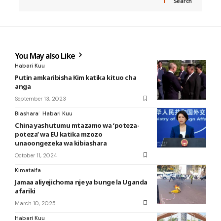
Search
You May also Like
Habari Kuu
Putin amkaribisha Kim katika kituo cha
anga
September 13, 2023
Biashara
Habari Kuu
China yashutumu mtazamo wa ‘poteza-
poteza’ wa EU katika mzozo
unaoongezeka wa kibiashara
October 11, 2024
Kimataifa
Jamaa aliyejichoma nje ya bunge la Uganda
afariki
March 10, 2025
Habari Kuu