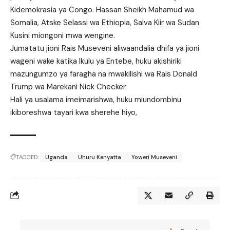
Kidemokrasia ya Congo. Hassan Sheikh Mahamud wa
Somalia, Atske Selassi wa Ethiopia, Salva Kiir wa Sudan
Kusini miongoni mwa wengine.
Jumatatu jioni Rais Museveni aliwaandalia dhifa ya jioni
wageni wake katika Ikulu ya Entebe, huku akishiriki
mazungumzo ya faragha na mwakilishi wa Rais Donald
Trump wa Marekani Nick Checker.
Hali ya usalama imeimarishwa, huku miundombinu
ikiboreshwa tayari kwa sherehe hiyo,
TAGGED:
Uganda
Uhuru Kenyatta
Yoweri Museveni