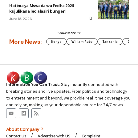
Hatima ya Mswada wa Fedha 2026
kujulikana leo alasiri bungeni
June 18, 2026
Show More
More News:
Kenya
William Ruto
Tanzania
CAF
Information You Can Trust:
Stay instantly connected with
breaking stories and live updates. From politics and technology
to entertainment and beyond, we provide real-time coverage you
can rely on, making us your dependable source for 24/7 news.
About Company
Contact Us
Advertise with US
Complaint