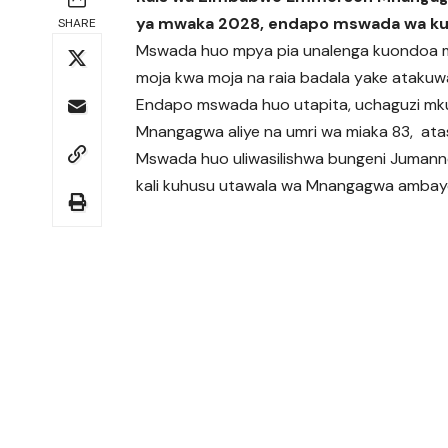
ya mwaka 2028, endapo mswada wa kuba
SHARE
Mswada huo mpya pia unalenga kuondoa 
moja kwa moja na raia badala yake atakuw
Endapo mswada huo utapita, uchaguzi mk
Mnangagwa aliye na umri wa miaka 83, ata
Mswada huo uliwasilishwa bungeni Jumanne 
kali kuhusu utawala wa Mnangagwa amba