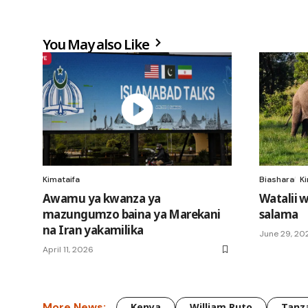
You May also Like
Kimataifa
Biashara
Ki
Awamu ya kwanza ya
Watalii 
mazungumzo baina ya Marekani
salama
na Iran yakamilika
June 29, 20
April 11, 2026
More News:
Kenya
William Ruto
Tanz