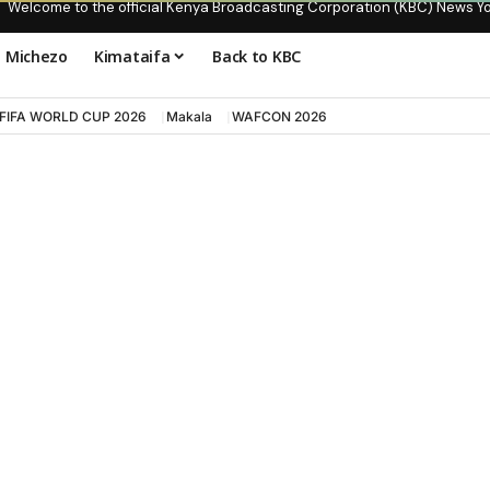
Welcome to the official Kenya Broadcasting Corporation (KBC) News Y
Michezo
Kimataifa
Back to KBC
FIFA WORLD CUP 2026
Makala
WAFCON 2026