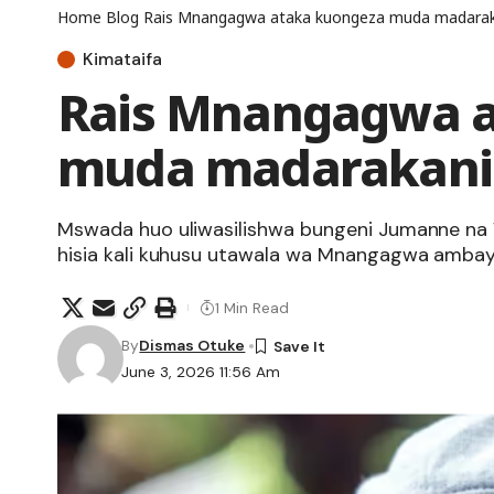
Home
Blog
Rais Mnangagwa ataka kuongeza muda madarak
Kimataifa
Rais Mnangagwa a
muda madarakani 
Mswada huo uliwasilishwa bungeni Jumanne na W
hisia kali kuhusu utawala wa Mnangagwa amb
1 Min Read
By
Dismas Otuke
June 3, 2026 11:56 Am