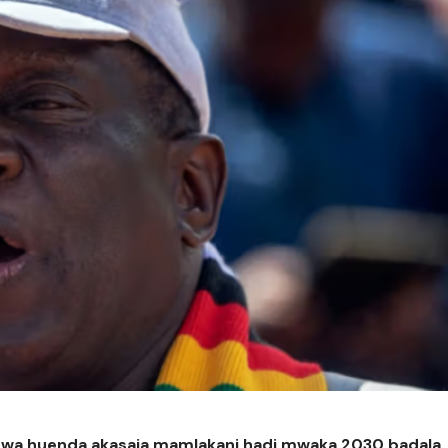
a huenda akasaia mamlakani hadi mwaka 2030 badala