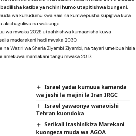
dilisha katiba ya nchini humo utapitishwa bungeni.
muda wa kuhudumu kwa Rais na kumwepusha kupigiwa kura
a akichaguliwa na wabunge.
uu wa mwaka 2028 utaahirishwa kumaanisha kuwa
salia madarakani hadi mwaka 2030.
na Waziri wa Sheria Ziyambi Ziyambi, na tayari umeibua hisia
ye amekuwa mamlakani tangu mwaka 2017.
Israel yadai kumuua kamanda
wa jeshi la majini la Iran IRGC
Israel yawaonya wanaoishi
Tehran kuondoka
Serikali itashinikiza Marekani
kuongeza muda wa AGOA