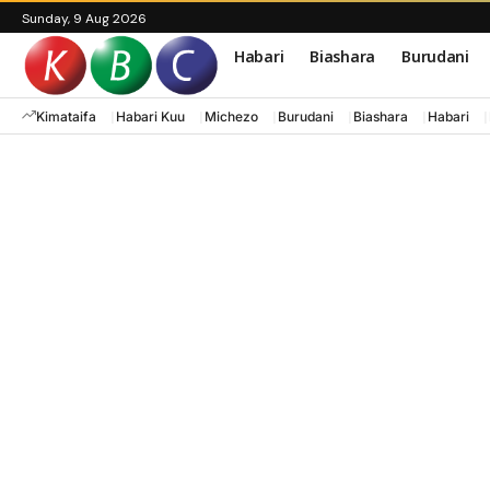
Sunday, 9 Aug 2026
Habari
Biashara
Burudani
Kimataifa
Habari Kuu
Michezo
Burudani
Biashara
Habari