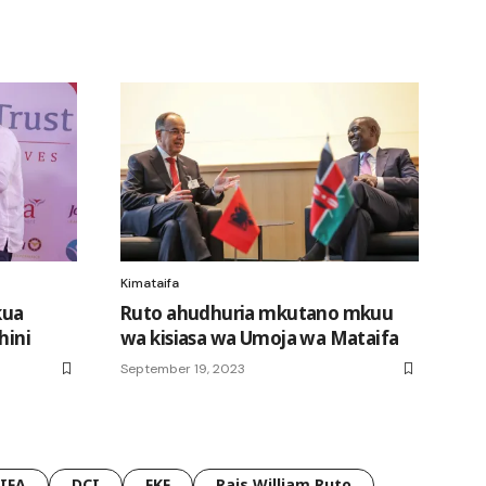
Kimataifa
kua
Ruto ahudhuria mkutano mkuu
hini
wa kisiasa wa Umoja wa Mataifa
September 19, 2023
FIFA
DCI
FKF
Rais William Ruto