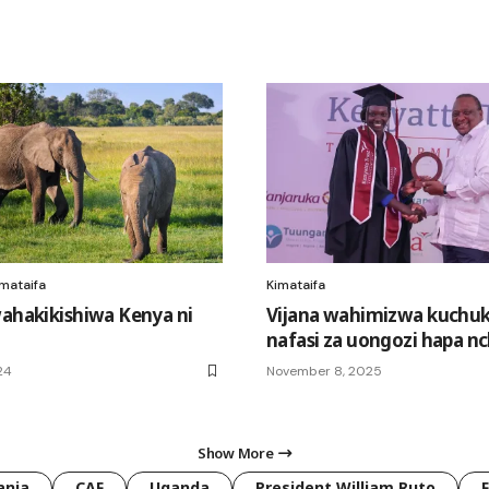
mataifa
Kimataifa
wahakikishiwa Kenya ni
Vijana wahimizwa kuchu
nafasi za uongozi hapa nc
24
November 8, 2025
Show More
ania
CAF
Uganda
President William Ruto