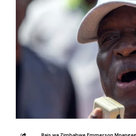
Rais wa Zimbabwe Emmerson Mnangagw