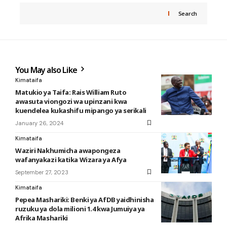
Search
You May also Like
Kimataifa
Matukio ya Taifa: Rais William Ruto
awasuta viongozi wa upinzani kwa
kuendelea kukashifu mipango ya serikali
January 26, 2024
Kimataifa
Waziri Nakhumicha awapongeza
wafanyakazi katika Wizara ya Afya
September 27, 2023
Kimataifa
Pepea Mashariki: Benki ya AfDB yaidhinisha
ruzuku ya dola milioni 1.4 kwa Jumuiya ya
Afrika Mashariki