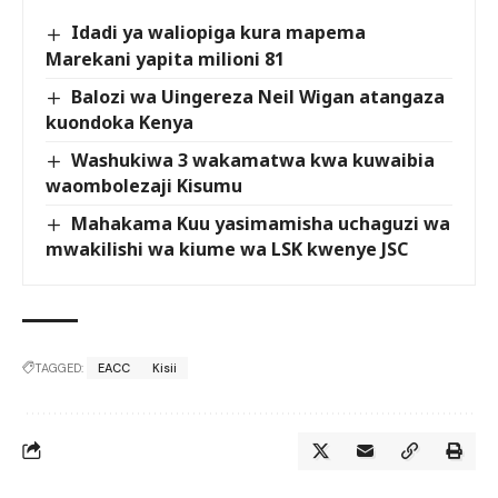
Idadi ya waliopiga kura mapema
Marekani yapita milioni 81
Balozi wa Uingereza Neil Wigan atangaza
kuondoka Kenya
Washukiwa 3 wakamatwa kwa kuwaibia
waombolezaji Kisumu
Mahakama Kuu yasimamisha uchaguzi wa
mwakilishi wa kiume wa LSK kwenye JSC
TAGGED:
EACC
Kisii