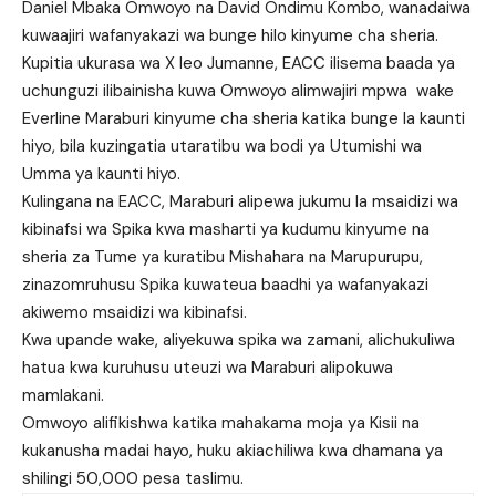
Daniel Mbaka Omwoyo na David Ondimu Kombo, wanadaiwa
kuwaajiri wafanyakazi wa bunge hilo kinyume cha sheria.
Kupitia ukurasa wa X leo Jumanne, EACC ilisema baada ya
uchunguzi ilibainisha kuwa Omwoyo alimwajiri mpwa wake
Everline Maraburi kinyume cha sheria katika bunge la kaunti
hiyo, bila kuzingatia utaratibu wa bodi ya Utumishi wa
Umma ya kaunti hiyo.
Kulingana na EACC, Maraburi alipewa jukumu la msaidizi wa
kibinafsi wa Spika kwa masharti ya kudumu kinyume na
sheria za Tume ya kuratibu Mishahara na Marupurupu,
zinazomruhusu Spika kuwateua baadhi ya wafanyakazi
akiwemo msaidizi wa kibinafsi.
Kwa upande wake, aliyekuwa spika wa zamani, alichukuliwa
hatua kwa kuruhusu uteuzi wa Maraburi alipokuwa
mamlakani.
Omwoyo alifikishwa katika mahakama moja ya Kisii na
kukanusha madai hayo, huku akiachiliwa kwa dhamana ya
shilingi 50,000 pesa taslimu.