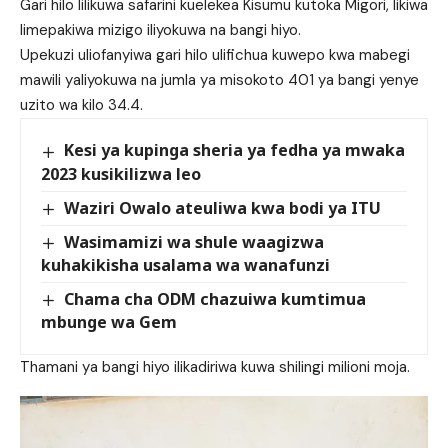
Gari hilo lilikuwa safarini kuelekea Kisumu kutoka Migori, likiwa
limepakiwa mizigo iliyokuwa na bangi hiyo.
Upekuzi uliofanyiwa gari hilo ulifichua kuwepo kwa mabegi
mawili yaliyokuwa na jumla ya misokoto 401 ya bangi yenye
uzito wa kilo 34.4.
Kesi ya kupinga sheria ya fedha ya mwaka
2023 kusikilizwa leo
Waziri Owalo ateuliwa kwa bodi ya ITU
Wasimamizi wa shule waagizwa
kuhakikisha usalama wa wanafunzi
Chama cha ODM chazuiwa kumtimua
mbunge wa Gem
Thamani ya bangi hiyo ilikadiriwa kuwa shilingi milioni moja.