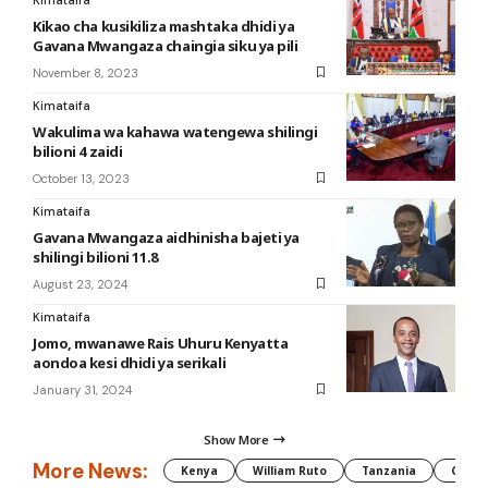
Kikao cha kusikiliza mashtaka dhidi ya
Gavana Mwangaza chaingia siku ya pili
November 8, 2023
Kimataifa
Wakulima wa kahawa watengewa shilingi
bilioni 4 zaidi
October 13, 2023
Kimataifa
Gavana Mwangaza aidhinisha bajeti ya
shilingi bilioni 11.8
August 23, 2024
Kimataifa
Jomo, mwanawe Rais Uhuru Kenyatta
aondoa kesi dhidi ya serikali
January 31, 2024
Show More
More News:
Kenya
William Ruto
Tanzania
CAF