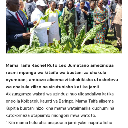
Mama Taifa Rachel Ruto Leo Jumatano amezindua
rasmi mpango wa kitaifa wa bustani za chakula
nyumbani, ambazo alisema zitahakikisha utoshelevu
wa chakula zilizo na virutubisho katika jamii.
Akizungumza wakati wa uzinduzi huo ulioandaliwa katika
eneo la Koibatek, kaunti ya Baringo, Mama Taifa alisema
Kupitia bustani hizo, kina mama wataimarika kiuchumi nà
kutokomeza utapiamlo miongoni mwa watoto.
” Kila mama hufurahia anapoona jamii yake inapata lishe