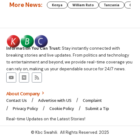
More News:
Kenya
William Ruto
Tanzania
CAF
Information You Can Trust:
Stay instantly connected with
breaking stories and live updates. From politics and technology
to entertainment and beyond, we provide real-time coverage you
can rely on, making us your dependable source for 24/7 news.
About Company
Contact Us
Advertise with US
Complaint
Privacy Policy
Cookie Policy
Submit a Tip
Real-time Updates on the Latest Stories!
© Kbc Swahili. All Rights Reserved. 2025