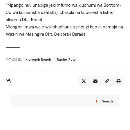
“Mpango huu unapiga jeki mfumo wa kiuchumi wa Bottom-
Up wa kuimarisha uzalishaji chakula na kuboresha lishe,”
alisema Dkt. Ronoh.
Miongoni mwa wale waliohudhuria uzinduzi huo ni pamoja na
Waziri wa Mazingira Dkt. Deborah Barasa.
TAGGED:
Kipronoh Ronoh
Rachel Ruto
Search