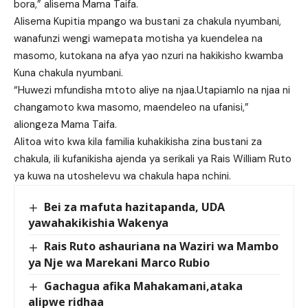
bora,” alisema Mama Taifa.
Alisema Kupitia mpango wa bustani za chakula nyumbani,
wanafunzi wengi wamepata motisha ya kuendelea na
masomo, kutokana na afya yao nzuri na hakikisho kwamba
Kuna chakula nyumbani.
“Huwezi mfundisha mtoto aliye na njaa.Utapiamlo na njaa ni
changamoto kwa masomo, maendeleo na ufanisi,”
aliongeza Mama Taifa.
Alitoa wito kwa kila familia kuhakikisha zina bustani za
chakula, ili kufanikisha ajenda ya serikali ya Rais William Ruto
ya kuwa na utoshelevu wa chakula hapa nchini.
Bei za mafuta hazitapanda, UDA
yawahakikishia Wakenya
Rais Ruto ashauriana na Waziri wa Mambo
ya Nje wa Marekani Marco Rubio
Gachagua afika Mahakamani,ataka
alipwe ridhaa