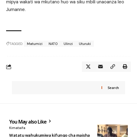
mipya wakati wa mkutano huo wa siku mbili unaoanza leo
Jumanne.
TAGGED:
Matumizi
NATO
Ulinzi
Uturuki
Search
You May also Like
Kimataifa
Watatu wahukumiwa kifungo cha maisha