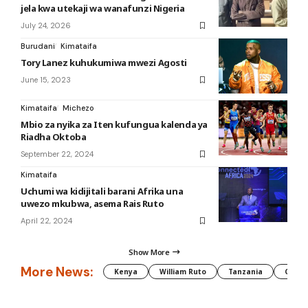
jela kwa utekaji wa wanafunzi Nigeria
July 24, 2026
Burudani
Kimataifa
Tory Lanez kuhukumiwa mwezi Agosti
June 15, 2023
Kimataifa
Michezo
Mbio za nyika za Iten kufungua kalenda ya
Riadha Oktoba
September 22, 2024
Kimataifa
Uchumi wa kidijitali barani Afrika una
uwezo mkubwa, asema Rais Ruto
April 22, 2024
Show More
More News:
Kenya
William Ruto
Tanzania
CAF