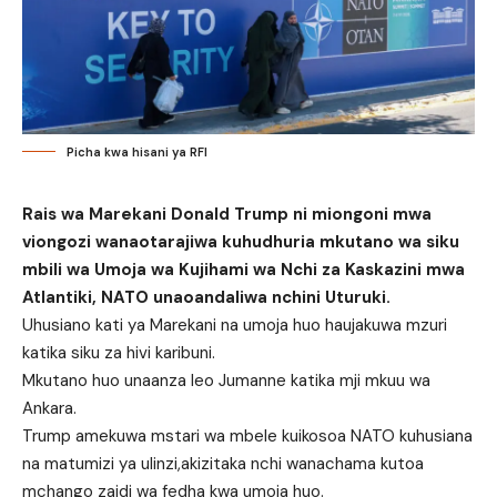
Picha kwa hisani ya RFI
Rais wa Marekani Donald Trump ni miongoni mwa
viongozi wanaotarajiwa kuhudhuria mkutano wa siku
mbili wa Umoja wa Kujihami wa Nchi za Kaskazini mwa
Atlantiki, NATO unaoandaliwa nchini Uturuki.
Uhusiano kati ya Marekani na umoja huo haujakuwa mzuri
katika siku za hivi karibuni.
Mkutano huo unaanza leo Jumanne katika mji mkuu wa
Ankara.
Trump amekuwa mstari wa mbele kuikosoa NATO kuhusiana
na matumizi ya ulinzi,akizitaka nchi wanachama kutoa
mchango zaidi wa fedha kwa umoja huo.