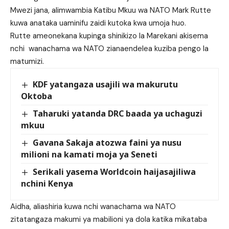
Mwezi jana, alimwambia Katibu Mkuu wa NATO Mark Rutte
kuwa anataka uaminifu zaidi kutoka kwa umoja huo.
Rutte ameonekana kupinga shinikizo la Marekani akisema
nchi wanachama wa NATO zianaendelea kuziba pengo la
matumizi.
KDF yatangaza usajili wa makurutu
Oktoba
Taharuki yatanda DRC baada ya uchaguzi
mkuu
Gavana Sakaja atozwa faini ya nusu
milioni na kamati moja ya Seneti
Serikali yasema Worldcoin haijasajiliwa
nchini Kenya
Aidha, aliashiria kuwa nchi wanachama wa NATO
zitatangaza makumi ya mabilioni ya dola katika mikataba