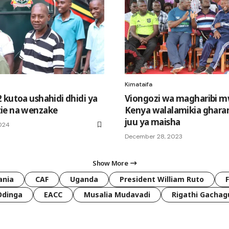
Kimataifa
 kutoa ushahidi dhidi ya
Viongozi wa magharibi 
ie na wenzake
Kenya walalamikia ghara
juu ya maisha
2024
December 28, 2023
Show More
ania
CAF
Uganda
President William Ruto
Odinga
EACC
Musalia Mudavadi
Rigathi Gachag