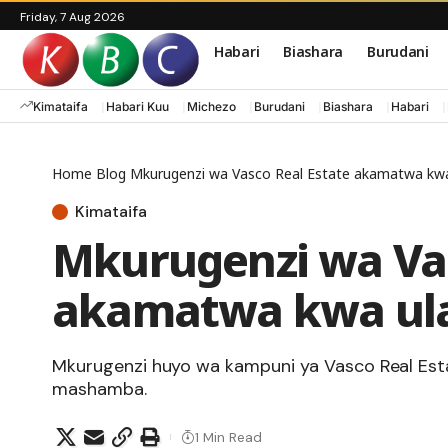
Friday, 7 Aug 2026
Habari
Biashara
Burudani
Kimataifa
Habari Kuu
Michezo
Burudani
Biashara
Habari
Home
Blog
Mkurugenzi wa Vasco Real Estate akamatwa kwa
Kimataifa
Mkurugenzi wa Vas
akamatwa kwa ula
Mkurugenzi huyo wa kampuni ya Vasco Real Estat
mashamba.
1 Min Read