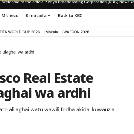
Welcome to the official Kenya Broadcasting Corporation (KBC) News Y
Michezo
Kimataifa
Back to KBC
FIFA WORLD CUP 2026
Makala
WAFCON 2026
 ulaghai wa ardhi
co Real Estate
ghai wa ardhi
e alilaghai watu wawili fedha akidai kuwauzia