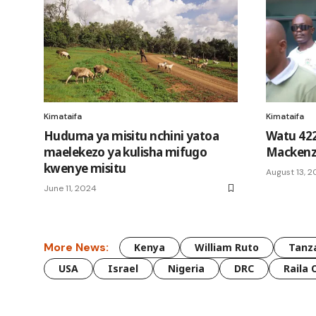
Kimataifa
Kimataifa
Huduma ya misitu nchini yatoa
Watu 422
maelekezo ya kulisha mifugo
Mackenz
kwenye misitu
August 13, 
June 11, 2024
More News:
Kenya
William Ruto
Tanz
USA
Israel
Nigeria
DRC
Raila 