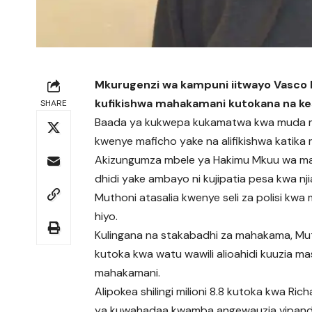
Mkurugenzi wa kampuni iitwayo Vasco 
kufikishwa mahakamani kutokana na kes
SHARE
Baada ya kukwepa kukamatwa kwa muda mref
kwenye maficho yake na alifikishwa katik
Akizungumza mbele ya Hakimu Mkuu wa mah
dhidi yake ambayo ni kujipatia pesa kwa n
Muthoni atasalia kwenye seli za polisi kwa
hiyo.
Kulingana na stakabadhi za mahakama, Mu
kutoka kwa watu wawili alioahidi kuuzia
mahakamani.
Alipokea shilingi milioni 8.8 kutoka kwa Ri
ya kuwahadaa kwamba angewauzia vipande 