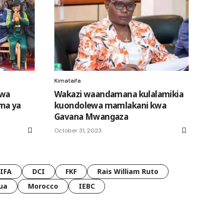
Kimataifa
mwa
Wakazi waandamana kulalamikia
ma ya
kuondolewa mamlakani kwa
Gavana Mwangaza
October 31, 2023
FIFA
DCI
FKF
Rais William Ruto
ua
Morocco
IEBC