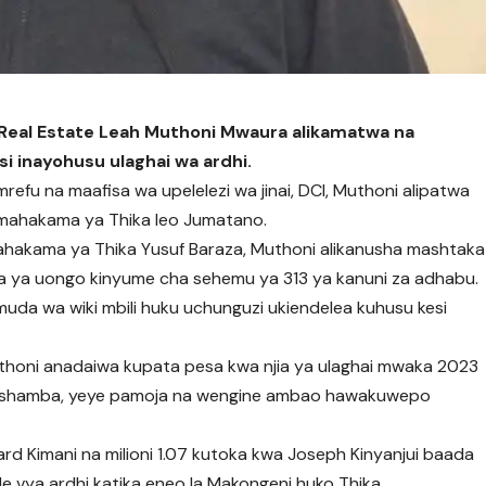
Real Estate Leah Muthoni Mwaura alikamatwa na
i inayohusu ulaghai wa ardhi.
u na maafisa wa upelelezi wa jinai, DCI, Muthoni alipatwa
a mahakama ya Thika leo Jumatano.
akama ya Thika Yusuf Baraza, Muthoni alikanusha mashtaka
jia ya uongo kinyume cha sehemu ya 313 ya kanuni za adhabu.
 muda wa wiki mbili huku uchunguzi ukiendelea kuhusu kesi
thoni anadaiwa kupata pesa kwa njia ya ulaghai mwaka 2023
 mashamba, yeye pamoja na wengine ambao hawakuwepo
chard Kimani na milioni 1.07 kutoka kwa Joseph Kinyanjui baada
vya ardhi katika eneo la Makongeni huko Thika.