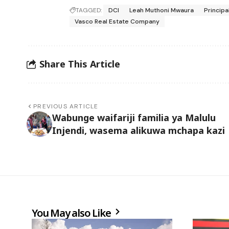
TAGGED:
DCI
Leah Muthoni Mwaura
Principa
Vasco Real Estate Company
Share This Article
PREVIOUS ARTICLE
Wabunge waifariji familia ya Malulu
Injendi, wasema alikuwa mchapa kazi
You May also Like