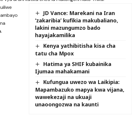
uiliwe
JD Vance: Marekani na Iran
ku ambayo
‘zakaribia’ kufikia makubaliano,
 na
lakini mazungumzo bado
.
hayajakamilika
Kenya yathibitisha kisa cha
tatu cha Mpox
Hatima ya SHIF kubainika
Ijumaa mahakamani
Kufungua uwezo wa Laikipia:
Mapambazuko mapya kwa vijana,
wawekezaji na ukuaji
unaoongozwa na kaunti