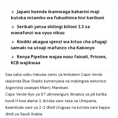
Japani huenda ikamwaga baharini maji
kutoka mtambo wa Fukushima hivi karibuni
Serikali yatoa shilingi bilioni 3.3 za
wanafunzi wa vyuo vikuu
Kindiki akagua ujenzi wa kituo cha ufugaji
samaki na utoaji mafunzo cha Kabonyo
Kenya Pipeline wajaa nusu fainali, Prisons,
KCB wajikwaa
Saa saba usiku itakuwa zamu ya limbukeni Cape Verde
ukipenda Blue Sharks kumenyana na mabingwa watetezi
Argentina uwanjani Miami, Marekani.
Cape Verde iliyo ya 67 ulimwenguni, ilimaliza ya pili katika
kundi H kwa alama 3, ikitoka sare tasa na Uhispania,
ikaambulia sare ya 2-2 dhidi Uruguay na kutoka sare kappa
dhidi ya Saudi Arabia.