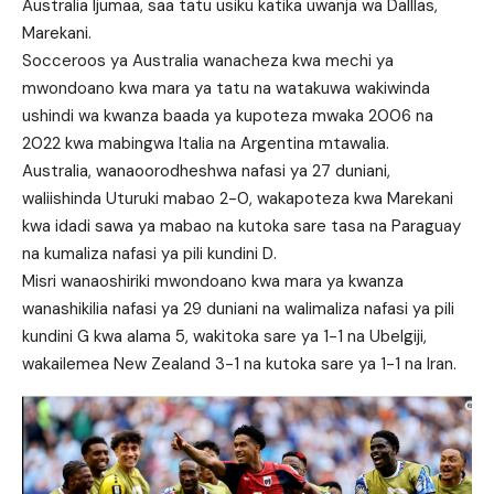
Australia Ijumaa, saa tatu usiku katika uwanja wa Dalllas,
Marekani.
Socceroos ya Australia wanacheza kwa mechi ya
mwondoano kwa mara ya tatu na watakuwa wakiwinda
ushindi wa kwanza baada ya kupoteza mwaka 2006 na
2022 kwa mabingwa Italia na Argentina mtawalia.
Australia, wanaoorodheshwa nafasi ya 27 duniani,
waliishinda Uturuki mabao 2-0, wakapoteza kwa Marekani
kwa idadi sawa ya mabao na kutoka sare tasa na Paraguay
na kumaliza nafasi ya pili kundini D.
Misri wanaoshiriki mwondoano kwa mara ya kwanza
wanashikilia nafasi ya 29 duniani na walimaliza nafasi ya pili
kundini G kwa alama 5, wakitoka sare ya 1-1 na Ubelgiji,
wakailemea New Zealand 3-1 na kutoka sare ya 1-1 na Iran.