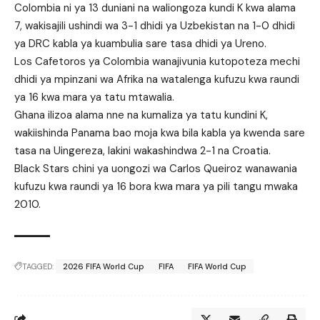
Colombia ni ya 13 duniani na waliongoza kundi K kwa alama
7, wakisajili ushindi wa 3-1 dhidi ya Uzbekistan na 1-0 dhidi
ya DRC kabla ya kuambulia sare tasa dhidi ya Ureno.
Los Cafetoros ya Colombia wanajivunia kutopoteza mechi
dhidi ya mpinzani wa Afrika na watalenga kufuzu kwa raundi
ya 16 kwa mara ya tatu mtawalia.
Ghana ilizoa alama nne na kumaliza ya tatu kundini K,
wakiishinda Panama bao moja kwa bila kabla ya kwenda sare
tasa na Uingereza, lakini wakashindwa 2-1 na Croatia.
Black Stars chini ya uongozi wa Carlos Queiroz wanawania
kufuzu kwa raundi ya 16 bora kwa mara ya pili tangu mwaka
2010.
TAGGED:
2026 FIFA World Cup
FIFA
FIFA World Cup