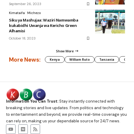
September 26, 2023
Kimataifa
Michezo
Siku ya Mashujaa: Waziri Namwamba
kukabidhi Uwanja wa Kericho Green
Alhamisi
October 18, 2023
Show More
More News:
Kenya
William Ruto
Tanzania
CAF
Information You Can Trust:
Stay instantly connected with
breaking stories and live updates. From politics and technology
to entertainment and beyond, we provide real-time coverage you
can rely on, making us your dependable source for 24/7 news.